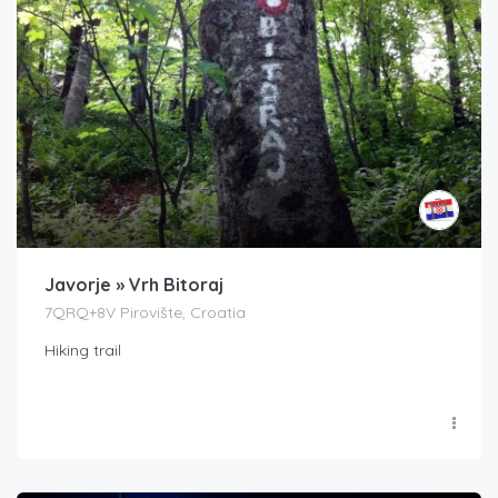
Javorje » Vrh Bitoraj
7QRQ+8V Pirovište, Croatia
Hiking trail