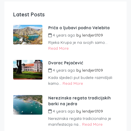
Latest Posts
Priča o ljubavi podno Velebita
4 years ago
by
lendjer0109
Rijeka Krupa je na svojih samo...
Read More
Dvorac Pejačević
4 years ago
by
lendjer0109
Kada sljedeći put budete razmišljali
kamo...
Read More
Nerezinska regata tradicijskih
barki na jedra
4 years ago
by
lendjer0109
Nerezinska regata tradicionalna je
manifestacija na...
Read More