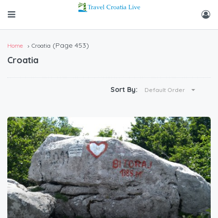
(Page 453)
Home
Croatia
Croatia
Sort By:
Default Order