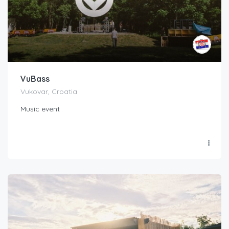
VuBass
Vukovar, Croatia
Music event