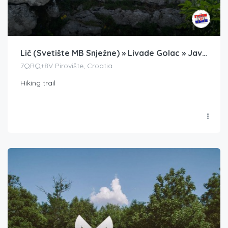
Lič (Svetište MB Snježne) » Livade Golac » Javorje » Bitoraj
7QRQ+8V Pirovište, Croatia
Hiking trail