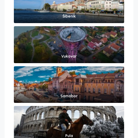
Šibenik
Vukovar
Samobor
Pula