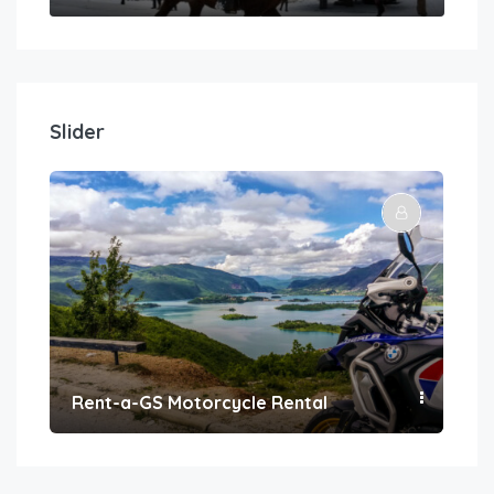
Slider
Rent-a-GS Motorcycle Rental
Con