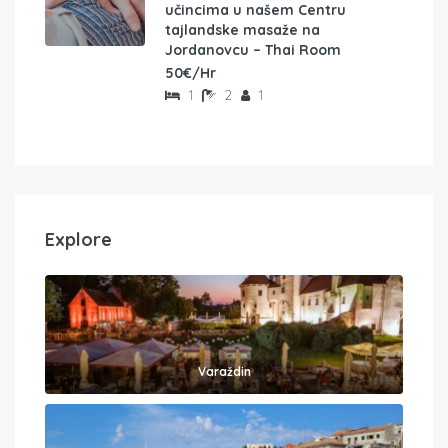
učincima u našem Centru
tajlandske masaže na
Jordanovcu – Thai Room
50€/Hr
1
2
1
Explore
Varaždin