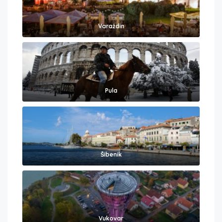
Varaždin
Pula
Šibenik
Vukovar