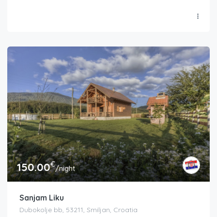
€
150.00
/night
Sanjam Liku
Dubokolje bb, 53211, Smiljan, Croatia