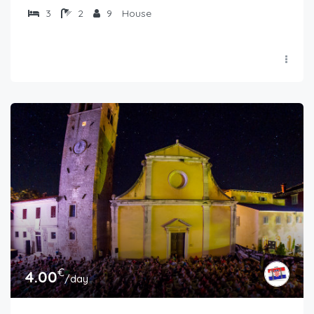
3
2
9
House
€
4.00
/day