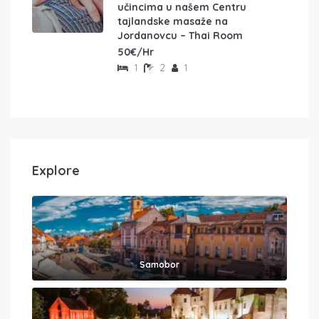
učincima u našem Centru
tajlandske masaže na
Jordanovcu – Thai Room
50€/Hr
1
2
1
Explore
Samobor