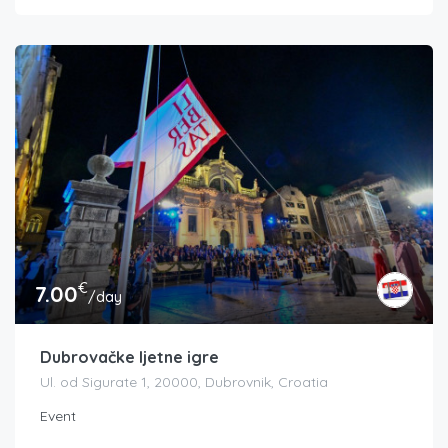
€
7.00
/day
Dubrovačke ljetne igre
Ul. od Sigurate 1, 20000, Dubrovnik, Croatia
Event