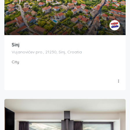
Sinj
Vujanovićev pro., 21230, Sinj, Croatia
City