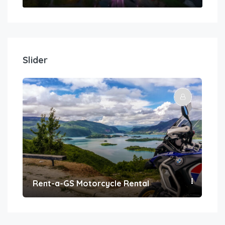
Slider
Rent-a-GS Motorcycle Rental
Con