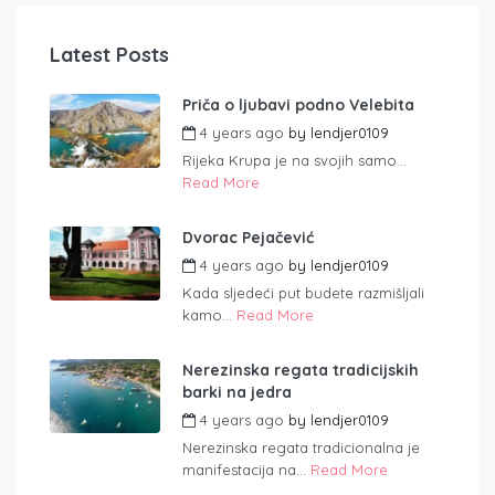
Latest Posts
Priča o ljubavi podno Velebita
4 years ago
by
lendjer0109
Rijeka Krupa je na svojih samo...
Read More
Dvorac Pejačević
4 years ago
by
lendjer0109
Kada sljedeći put budete razmišljali
kamo...
Read More
Nerezinska regata tradicijskih
barki na jedra
4 years ago
by
lendjer0109
Nerezinska regata tradicionalna je
manifestacija na...
Read More