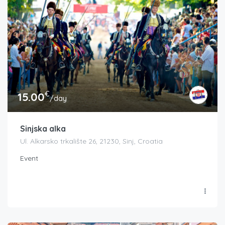
€
15.00
/day
Sinjska alka
Ul. Alkarsko trkalište 26, 21230, Sinj, Croatia
Event