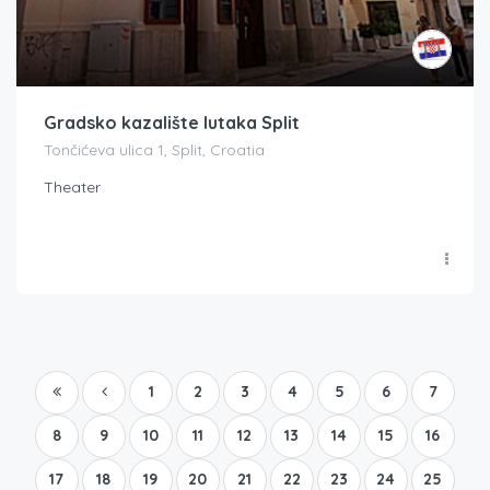
Gradsko kazalište lutaka Split
Tončićeva ulica 1, Split, Croatia
Theater
1
2
3
4
5
6
7
8
9
10
11
12
13
14
15
16
17
18
19
20
21
22
23
24
25