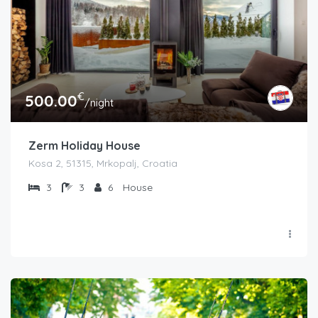
€
500.00
/night
Zerm Holiday House
Kosa 2, 51315, Mrkopalj, Croatia
3
3
6
House