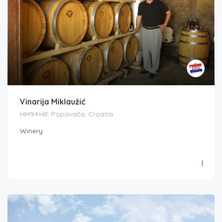
Vinarija Miklaužić
HM94+6F Popovača, Croatia
Winery