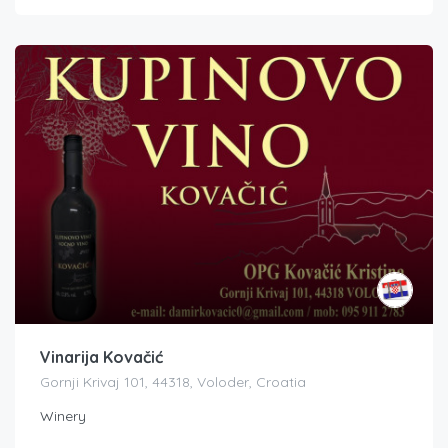
Vinarija Kovačić
Gornji Krivaj 101, 44318, Voloder, Croatia
Winery