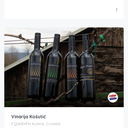
Vinarija Košutić
FQW8+PH Kutina, Croatia