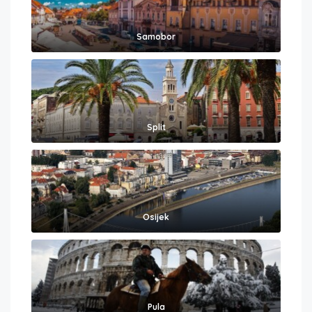
Samobor
Split
Osijek
Pula