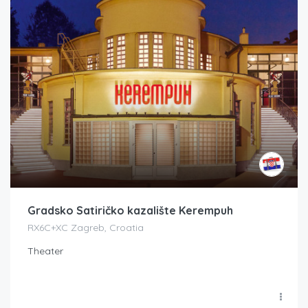
Gradsko Satiričko kazalište Kerempuh
RX6C+XC Zagreb, Croatia
Theater