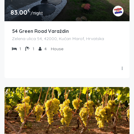
€
83.00
/night
54 Green Road Varaždin
Zelena ulica 54, 42000, Kućan Marof, Hrvatska
1
1
4
House