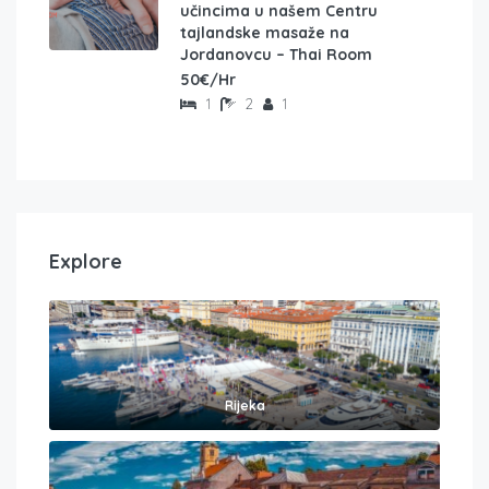
učincima u našem Centru
tajlandske masaže na
Jordanovcu – Thai Room
50€/Hr
1
2
1
Explore
Rijeka