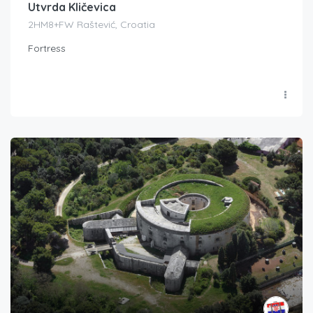
Utvrda Kličevica
2HM8+FW Raštević, Croatia
Fortress