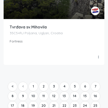
Tvrđava sv.Mihovila
35C5+RJ Poljana, Ugljan, Croatia
Fortress
1
2
3
4
5
6
7
8
9
10
11
12
13
14
15
16
17
18
19
20
21
22
23
24
25