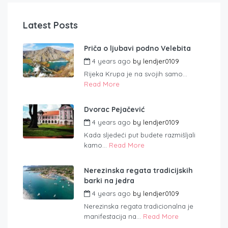
Latest Posts
Priča o ljubavi podno Velebita
4 years ago
by
lendjer0109
Rijeka Krupa je na svojih samo...
Read More
Dvorac Pejačević
4 years ago
by
lendjer0109
Kada sljedeći put budete razmišljali
kamo...
Read More
Nerezinska regata tradicijskih
barki na jedra
4 years ago
by
lendjer0109
Nerezinska regata tradicionalna je
manifestacija na...
Read More