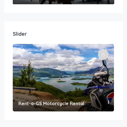
Slider
Rent-a-GS Motorcycle Rental
Con