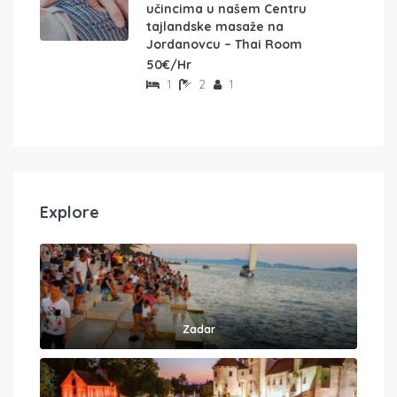
učincima u našem Centru
tajlandske masaže na
Jordanovcu – Thai Room
50€/Hr
1
2
1
Explore
Zadar