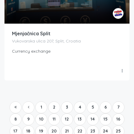
Mjenjačnica Split
Vukovarska ulica 207, Split, Croatia
Currency exchange
1
2
3
4
5
6
7
8
9
10
11
12
13
14
15
16
17
18
19
20
21
22
23
24
25