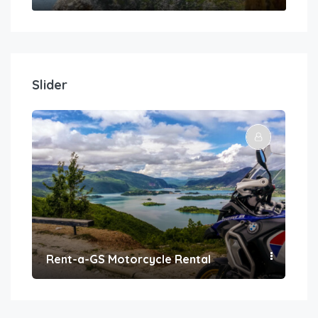
Slider
Rent-a-GS Motorcycle Rental
Con