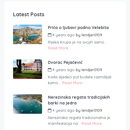
Latest Posts
Priča o ljubavi podno Velebita
4 years ago
by
lendjer0109
Rijeka Krupa je na svojih samo...
Read More
Dvorac Pejačević
4 years ago
by
lendjer0109
Kada sljedeći put budete razmišljali
kamo...
Read More
Nerezinska regata tradicijskih
barki na jedra
4 years ago
by
lendjer0109
Nerezinska regata tradicionalna je
manifestacija na...
Read More