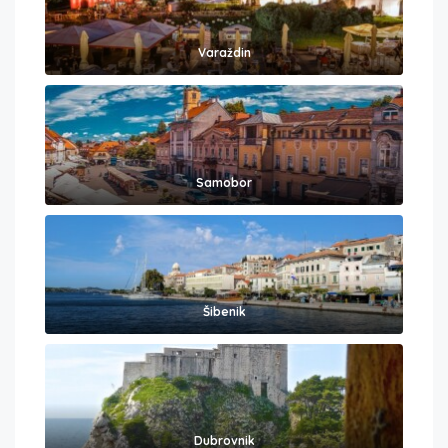
Varaždin
Samobor
Šibenik
Dubrovnik