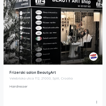
Frizerski salon BeautyArt
Velebitska ulica 112, 21000, Split, Croatia
Hairdresser