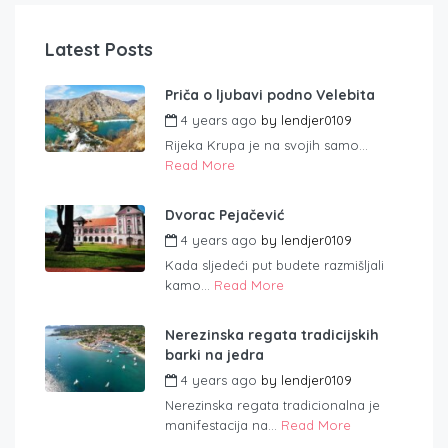
Latest Posts
Priča o ljubavi podno Velebita
4 years ago
by
lendjer0109
Rijeka Krupa je na svojih samo...
Read More
Dvorac Pejačević
4 years ago
by
lendjer0109
Kada sljedeći put budete razmišljali
kamo...
Read More
Nerezinska regata tradicijskih
barki na jedra
4 years ago
by
lendjer0109
Nerezinska regata tradicionalna je
manifestacija na...
Read More