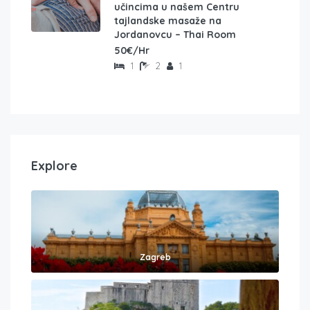
učincima u našem Centru
tajlandske masaže na
Jordanovcu – Thai Room
50€/Hr
1
2
1
Explore
Zagreb