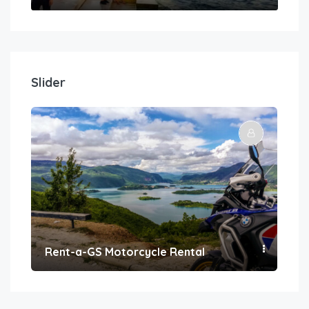
Slider
Rent-a-GS Motorcycle Rental
Con