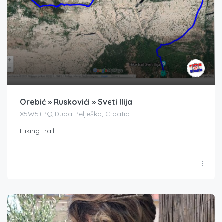
Orebić » Ruskovići » Sveti Ilija
X5W5+PQ Duba Pelješka, Croatia
Hiking trail