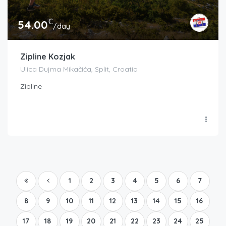
€
54.00
/day
Zipline Kozjak
Ulica Dujma Mikačića, Split, Croatia
Zipline
1
2
3
4
5
6
7
8
9
10
11
12
13
14
15
16
17
18
19
20
21
22
23
24
25