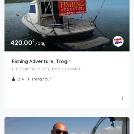
€
420.00
/day
Fishing Adventure, Trogir
Put Gradine, 21220, Trogir, Croatia
2-4
Fishing tour