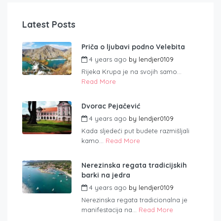
Latest Posts
Priča o ljubavi podno Velebita
4 years ago
by
lendjer0109
Rijeka Krupa je na svojih samo...
Read More
Dvorac Pejačević
4 years ago
by
lendjer0109
Kada sljedeći put budete razmišljali
kamo...
Read More
Nerezinska regata tradicijskih
barki na jedra
4 years ago
by
lendjer0109
Nerezinska regata tradicionalna je
manifestacija na...
Read More