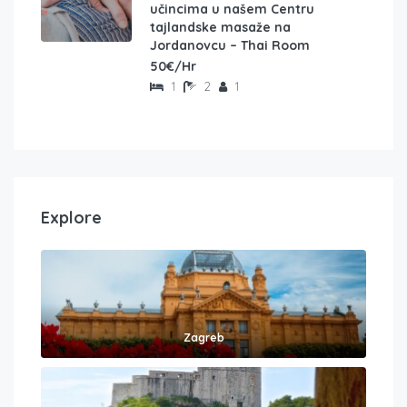
učincima u našem Centru
tajlandske masaže na
Jordanovcu – Thai Room
50€/Hr
1
2
1
Explore
Zagreb