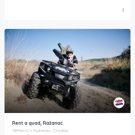
Rent a quad, Ražanac
78MW+CV Ražanac, Croatia