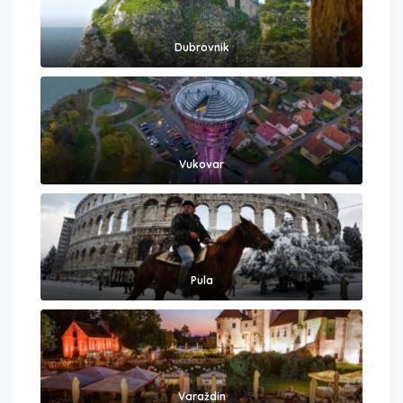
Dubrovnik
Vukovar
Pula
Varaždin