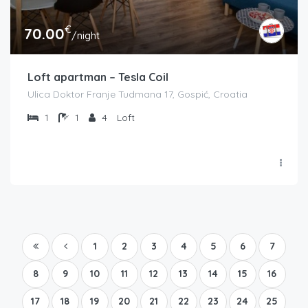
€
70.00
/night
Loft apartman – Tesla Coil
Ulica Doktor Franje Tudmana 17, Gospić, Croatia
1
1
4
Loft
1
2
3
4
5
6
7
8
9
10
11
12
13
14
15
16
17
18
19
20
21
22
23
24
25