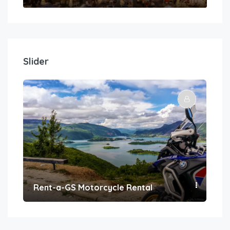
Slider
Rent-a-GS Motorcycle Rental
Con