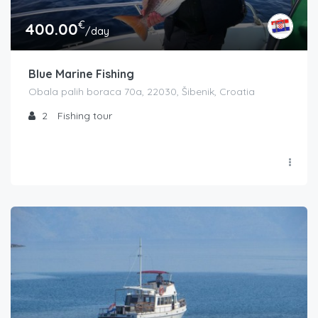
€
400.00
/day
Blue Marine Fishing
Obala palih boraca 70a, 22030, Šibenik, Croatia
2
Fishing tour