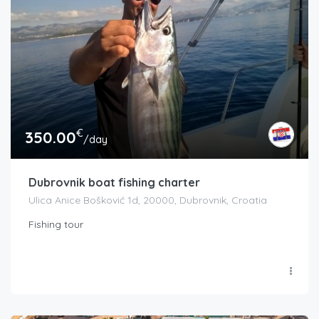
€
350.00
/day
Dubrovnik boat fishing charter
Ulica Anice Bošković 1d, 20000, Dubrovnik, Croatia
Fishing tour