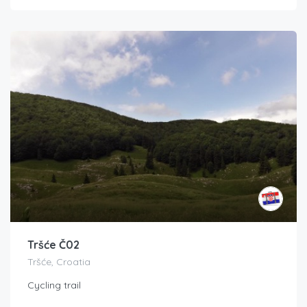
Tršće Č02
Tršće, Croatia
Cycling trail