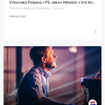
Vrbovska Poljana » PS Jakov Mihelčić » Vrh Kula
7XG8+48 Begovo Razdolje, Croatia
Hiking trail