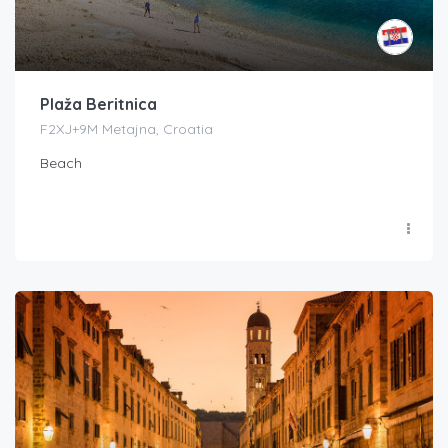
Plaža Beritnica
F2XJ+9M Metajna, Croatia
Beach