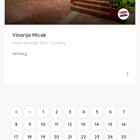
Vinarija Micak
Hum Bistrički 69a, Croatia
Winery
1
2
3
4
5
6
7
8
9
10
11
12
13
14
15
16
17
18
19
20
21
22
23
24
25