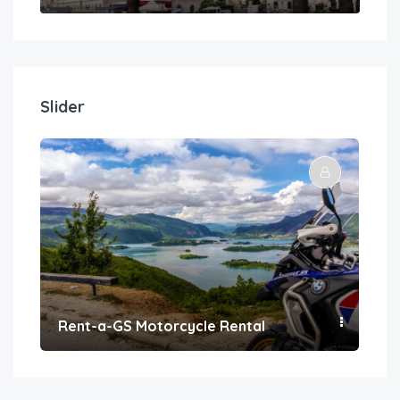
Slider
Rent-a-GS Motorcycle Rental
Con