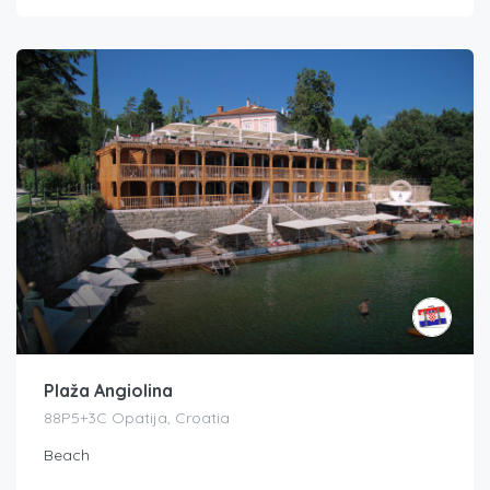
Plaža Angiolina
88P5+3C Opatija, Croatia
Beach