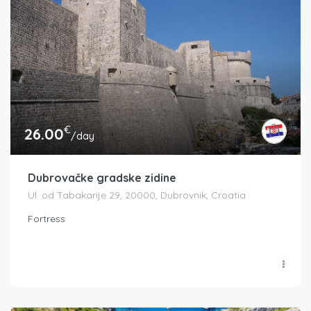
€
26.00
/day
Dubrovačke gradske zidine
Ul. od Tabakarije 29, 20000, Dubrovnik, Croatia
Fortress