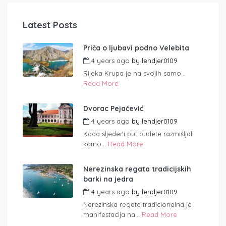
Latest Posts
Priča o ljubavi podno Velebita
4 years ago
by
lendjer0109
Rijeka Krupa je na svojih samo...
Read More
Dvorac Pejačević
4 years ago
by
lendjer0109
Kada sljedeći put budete razmišljali
kamo...
Read More
Nerezinska regata tradicijskih
barki na jedra
4 years ago
by
lendjer0109
Nerezinska regata tradicionalna je
manifestacija na...
Read More