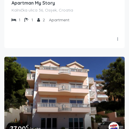
Apartman My Story
Kalnička ulica 36, Osijek, Croatia
1
1
2
Apartment
€
77.00