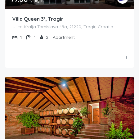
/night
Villa Queen 3*, Trogir
Ulica Kralja Tomislava 49a, 21220, Trogir, Croatia
1
1
2
Apartment