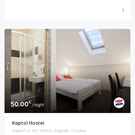
€
50.00
/night
Kaptol Hostel
Kaptol ul. 4A, 10000, Zagreb, Croatia