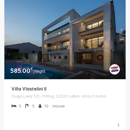
€
585.00
/night
Villa Vlastelini II
Duga Luka 7/C, Prtlog, 52220 Labin, Istra-Croatia
5
5
10
House