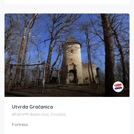
Utvrda Gračanica
8F65+PR Baćin Dol, Croatia
Fortress