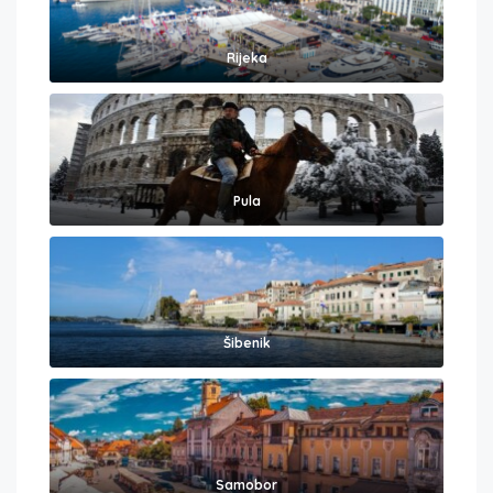
Rijeka
Pula
Šibenik
Samobor