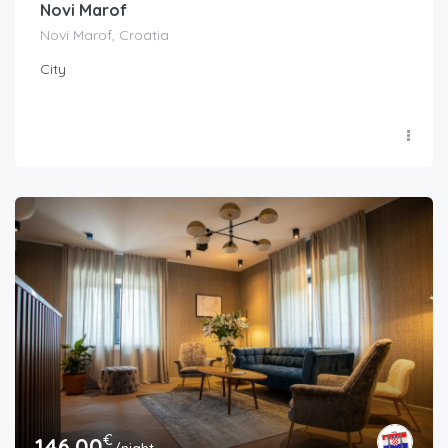
Novi Marof
Novi Marof, Croatia
City
€
146.00