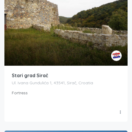
Stari grad Sirač
Ul. Ivana Gundulića 1, 43541, Sirač, Croatia
Fortress