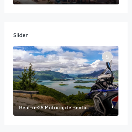
Slider
Rent-a-GS Motorcycle Rental
Con