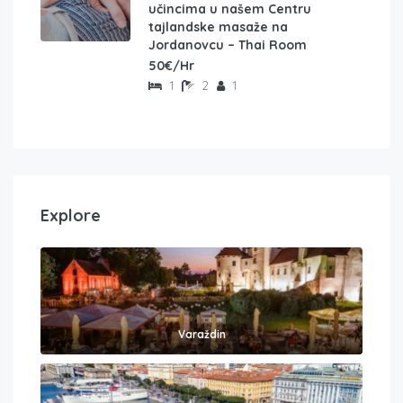
učincima u našem Centru
tajlandske masaže na
Jordanovcu – Thai Room
50€/Hr
1
2
1
Explore
Varaždin