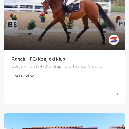
Ranch HFC/Konjicki klub
Donje Vino 38, 49217, Krapinske Toplice, Croatia
Horse riding