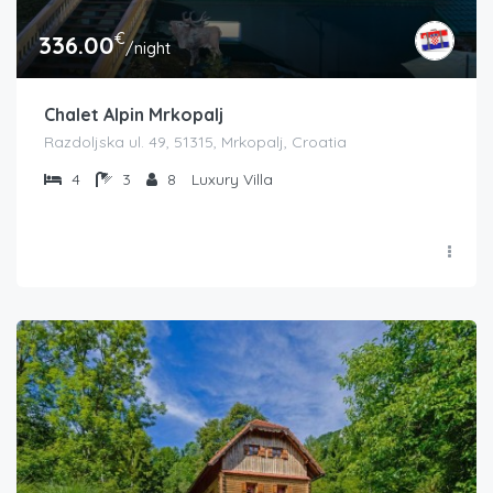
€
336.00
/night
Chalet Alpin Mrkopalj
Razdoljska ul. 49, 51315, Mrkopalj, Croatia
4
3
8
Luxury Villa