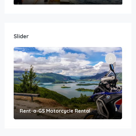
Slider
Rent-a-GS Motorcycle Rental
Con