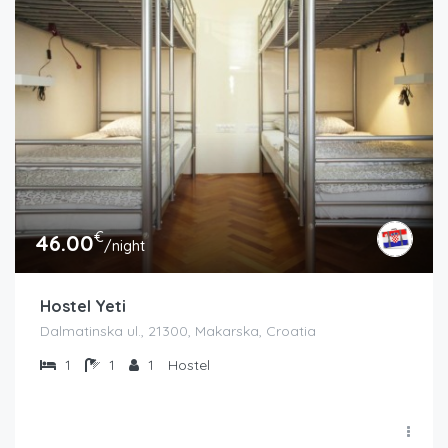
€
46.00
/night
Hostel Yeti
Dalmatinska ul., 21300, Makarska, Croatia
1
1
1
Hostel