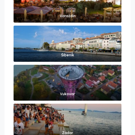
Varaždin
Šibenik
Vukovar
Zadar