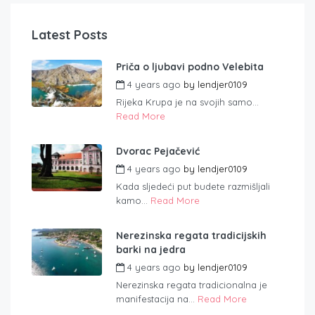
Latest Posts
Priča o ljubavi podno Velebita
4 years ago
by
lendjer0109
Rijeka Krupa je na svojih samo...
Read More
Dvorac Pejačević
4 years ago
by
lendjer0109
Kada sljedeći put budete razmišljali
kamo...
Read More
Nerezinska regata tradicijskih
barki na jedra
4 years ago
by
lendjer0109
Nerezinska regata tradicionalna je
manifestacija na...
Read More