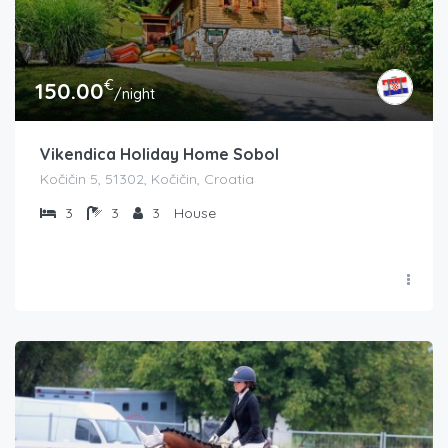
€
150.00
/night
Vikendica Holiday Home Sobol
Kočičin 5, 51302, Kočičin, Croatia
3
3
3
House