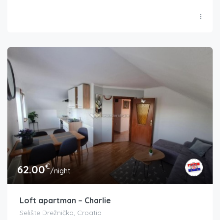
€
62.00
/night
Loft apartman – Charlie
Selište Drežničko, Croatia