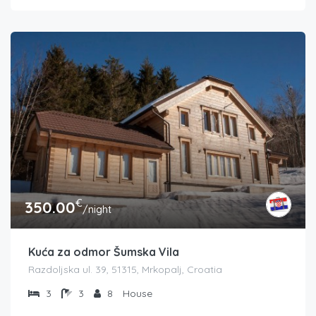
€
350.00
/night
Kuća za odmor Šumska Vila
Razdoljska ul. 39, 51315, Mrkopalj, Croatia
3
3
8
House