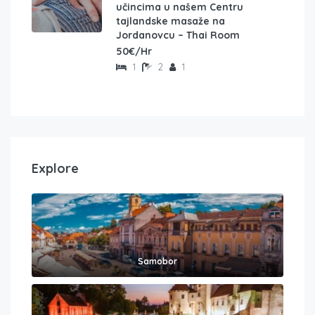
učincima u našem Centru
tajlandske masaže na
Jordanovcu – Thai Room
50€/Hr
1
2
1
Explore
Samobor