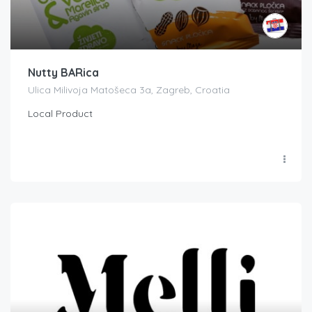
Nutty BARica
Ulica Milivoja Matošeca 3a, Zagreb, Croatia
Local Product