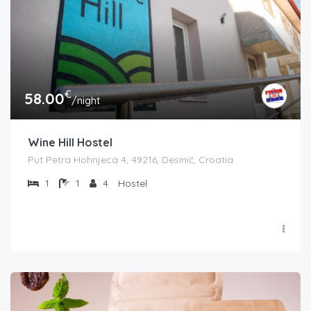
€
58.00
/night
Wine Hill Hostel
Put Petra Hohnjeca 4, 49216, Desinić, Croatia
1
1
4
Hostel