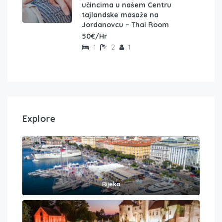
učincima u našem Centru
tajlandske masaže na
Jordanovcu – Thai Room
50€/Hr
1
2
1
Explore
Rijeka