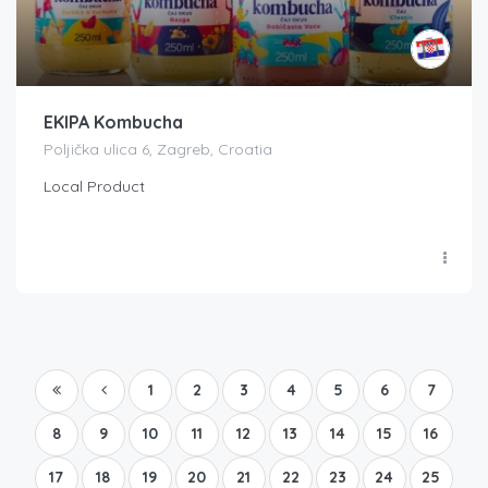
EKIPA Kombucha
Poljička ulica 6, Zagreb, Croatia
Local Product
1
2
3
4
5
6
7
8
9
10
11
12
13
14
15
16
17
18
19
20
21
22
23
24
25