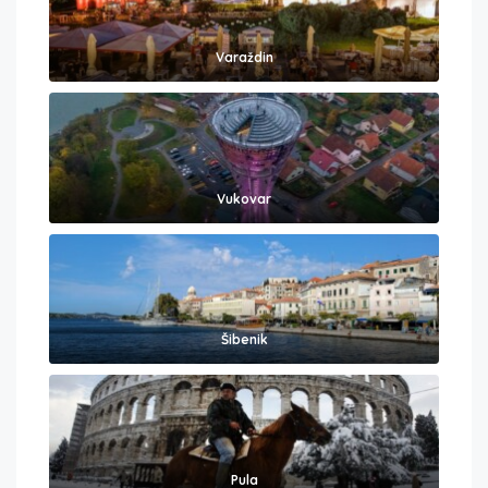
Varaždin
Vukovar
Šibenik
Pula