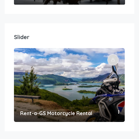
Slider
Rent-a-GS Motorcycle Rental
Con