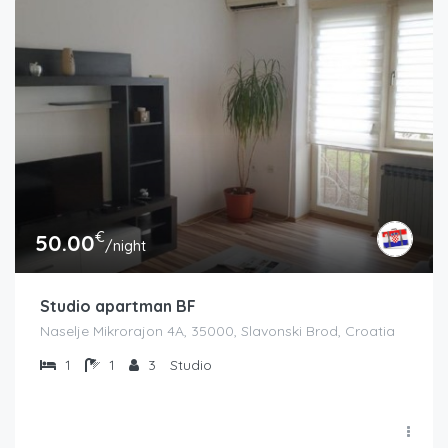
€
50.00
/night
Studio apartman BF
Naselje Mikrorajon 4A, 35000, Slavonski Brod, Croatia
1
1
3
Studio