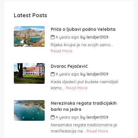
Latest Posts
Priča o ljubavi podno Velebita
4 years ago
by
lendjer0109
Rijeka Krupa je na svojih samo...
Read More
Dvorac Pejačević
4 years ago
by
lendjer0109
Kada sljedeći put budete razmišljali
kamo...
Read More
Nerezinska regata tradicijskih
barki na jedra
4 years ago
by
lendjer0109
Nerezinska regata tradicionalna je
manifestacija na...
Read More