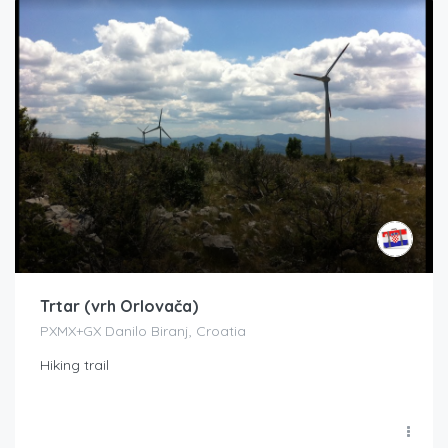
Trtar (vrh Orlovača)
PXMX+GX Danilo Biranj, Croatia
Hiking trail