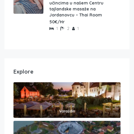
učincima u našem Centru
tajlandske masaže na
Jordanovcu – Thai Room
50€/Hr
1
2
1
Explore
Varaždin