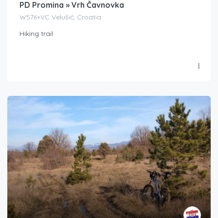
PD Promina » Vrh Čavnovka
W576+VC Velušić, Croatia
Hiking trail