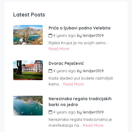
Latest Posts
Priča o ljubavi podno Velebita
4 years ago
by
lendjer0109
Rijeka Krupa je na svojih samo...
Read More
Dvorac Pejačević
4 years ago
by
lendjer0109
Kada sljedeći put budete razmišljali
kamo...
Read More
Nerezinska regata tradicijskih
barki na jedra
4 years ago
by
lendjer0109
Nerezinska regata tradicionalna je
manifestacija na...
Read More