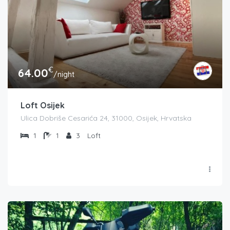
€
64.00
/night
Loft Osijek
Ulica Dobriše Cesarića 24, 31000, Osijek, Hrvatska
1
1
3
Loft