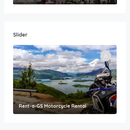
Slider
Rent-a-GS Motorcycle Rental
Con