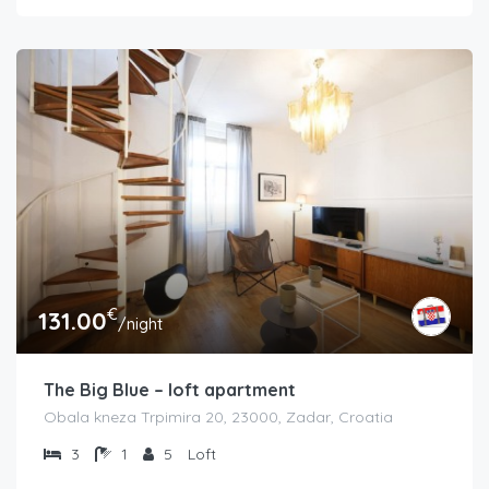
€
131.00
/night
The Big Blue – loft apartment
Obala kneza Trpimira 20, 23000, Zadar, Croatia
3
1
5
Loft