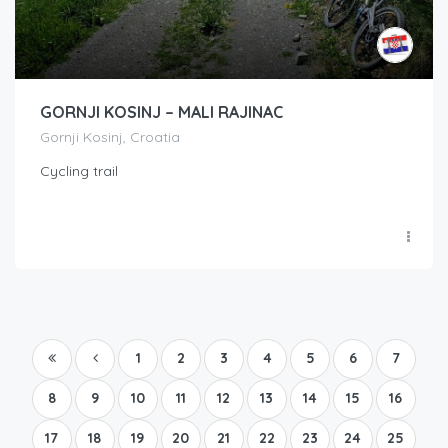
GORNJI KOSINJ – MALI RAJINAC
Gornji Kosinj, Croatia
Cycling trail
1
2
3
4
5
6
7
8
9
10
11
12
13
14
15
16
17
18
19
20
21
22
23
24
25