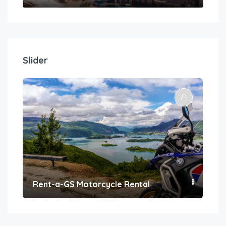
Slider
Rent-a-GS Motorcycle Rental
Con