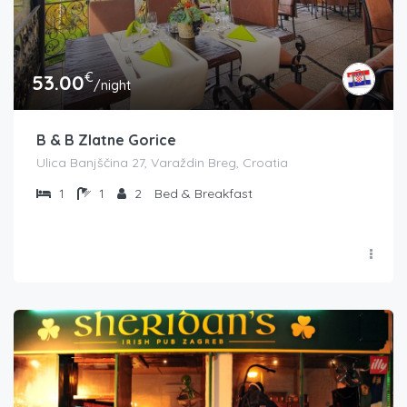
€
53.00
/night
B & B Zlatne Gorice
Ulica Banjščina 27, Varaždin Breg, Croatia
1
1
2
Bed & Breakfast