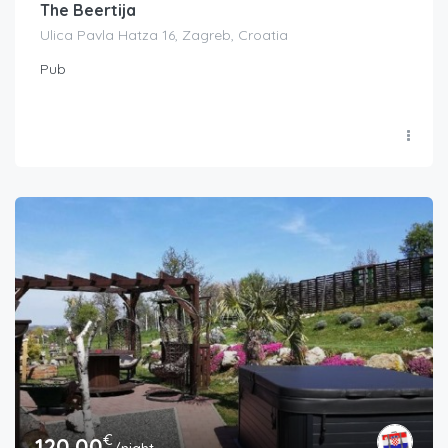
The Beertija
Ulica Pavla Hatza 16, Zagreb, Croatia
Pub
€
120.00