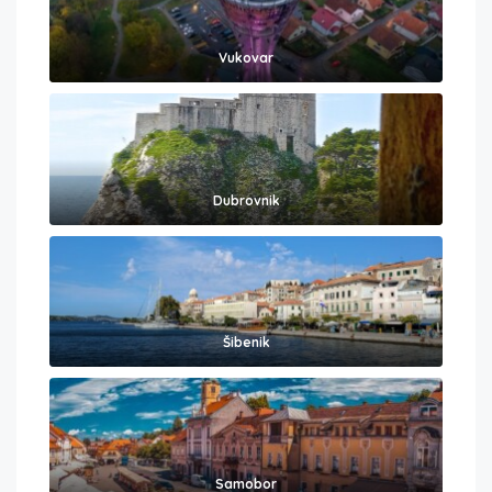
Vukovar
Dubrovnik
Šibenik
Samobor