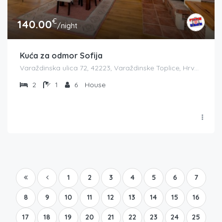
€
140.00
/night
Kuća za odmor Sofija
Varaždinska ulica 72, 42223, Varaždinske Toplice, Hrvatska
2
1
6
House
1
2
3
4
5
6
7
8
9
10
11
12
13
14
15
16
17
18
19
20
21
22
23
24
25