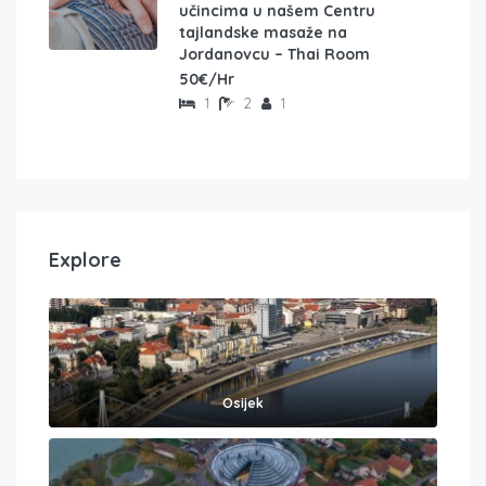
učincima u našem Centru
tajlandske masaže na
Jordanovcu – Thai Room
50€/Hr
1
2
1
Explore
Osijek