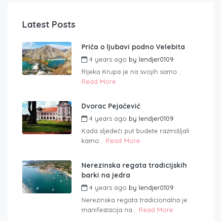
Latest Posts
Priča o ljubavi podno Velebita
4 years ago
by
lendjer0109
Rijeka Krupa je na svojih samo...
Read More
Dvorac Pejačević
4 years ago
by
lendjer0109
Kada sljedeći put budete razmišljali
kamo...
Read More
Nerezinska regata tradicijskih
barki na jedra
4 years ago
by
lendjer0109
Nerezinska regata tradicionalna je
manifestacija na...
Read More