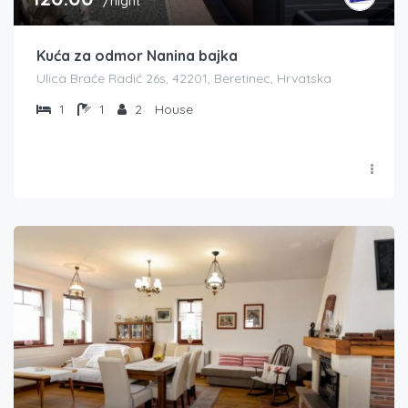
/night
Kuća za odmor Nanina bajka
Ulica Braće Radić 26s, 42201, Beretinec, Hrvatska
1
1
2
House