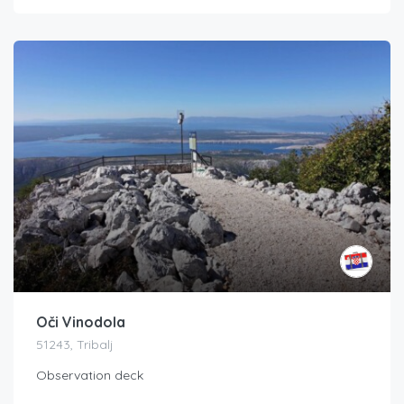
Oči Vinodola
51243, Tribalj
Observation deck