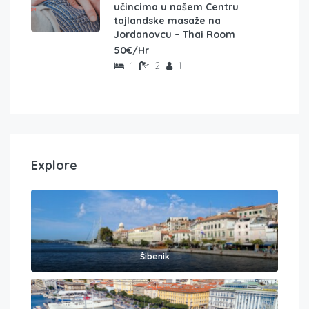
učincima u našem Centru
tajlandske masaže na
Jordanovcu – Thai Room
50€/Hr
1
2
1
Explore
Šibenik