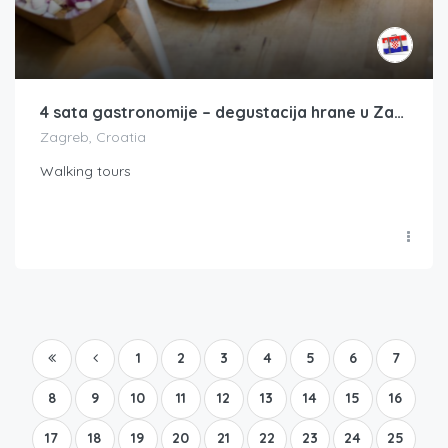
4 sata gastronomije – degustacija hrane u Zagrebu
Zagreb, Croatia
Walking tours
1
2
3
4
5
6
7
8
9
10
11
12
13
14
15
16
17
18
19
20
21
22
23
24
25