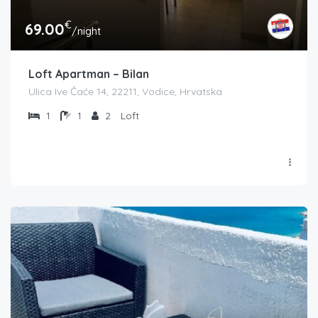
€
69.00
/night
Loft Apartman – Bilan
Ulica Ive Čaće 14, 22211, Vodice, Hrvatska
1
1
2
Loft