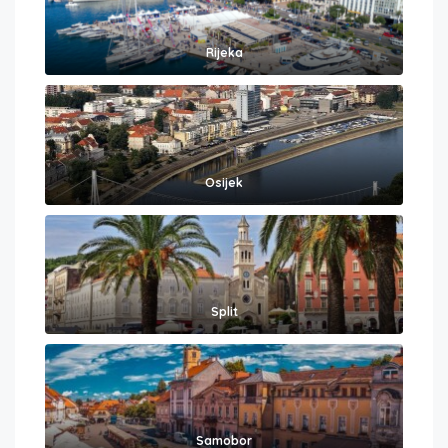
Rijeka
Osijek
Split
Samobor