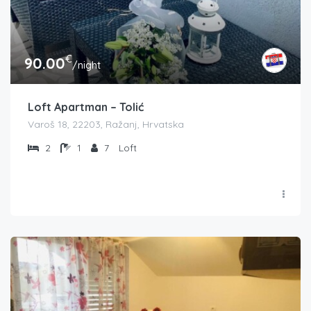
€
90.00
/night
Loft Apartman – Tolić
Varoš 18, 22203, Ražanj, Hrvatska
2
1
7
Loft