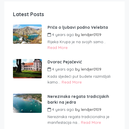
Latest Posts
Priča o ljubavi podno Velebita
4 years ago
by
lendjer0109
Rijeka Krupa je na svojih samo...
Read More
Dvorac Pejačević
4 years ago
by
lendjer0109
Kada sljedeći put budete razmišljali
kamo...
Read More
Nerezinska regata tradicijskih
barki na jedra
4 years ago
by
lendjer0109
Nerezinska regata tradicionalna je
manifestacija na...
Read More