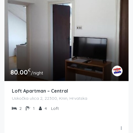
€
80.00
/night
Loft Apartman – Central
Uskočka ulica 2, 22300, Knin, Hrvatska
2
1
4
Loft