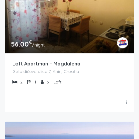
€
56.00
/night
Loft Apartman – Magdalena
Getaldićeva ulica 7, Knin, Croatia
2
1
3
Loft