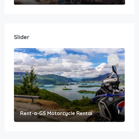
Slider
Rent-a-GS Motorcycle Rental
Con