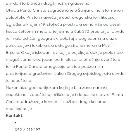
utvrda što bitnica i drugih nužnih građevina.
Utvrda Punta Christo sagrađena je u Štinjanu, na istoimenom
poluotoku Kristo i najveća je austro-ugarska fortifikacija.
Izgrađena krajem 19. stoljeća prostirala se na više od deset
tisuća četvornih metara te je imala čak 270 prostorija. Utvrda
je imala odličan geografski položaj s pogledom na ulaz u
pulski zaljev i lukobran, a s druge strane mora na Muzil i
Brijune. Oko je iskopan rov koji ju odjeljuje, dok je prolaz bio
moguć samo kroz jedan od tri ulaza. Unutrašnja dvorišta u
fortu Punta Christo omogućuju pristup podzemnim
prostorijama građevine. Nakon Drugog svjetskog rata utvrda
je napuštena.
Nakon niza godina tijekom kojih je bila zanemarena,
napuštena i zapuštena, očišćena je i danas se u utvrdi Punta
Christo odražavaju koncerti, izložbe i druge kulturne
manifestacije.
Kontakt:
052 / 219 197