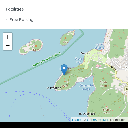
Facilities
Free Parking
+
−
Leaflet
| ©
OpenStreetMap
contributors