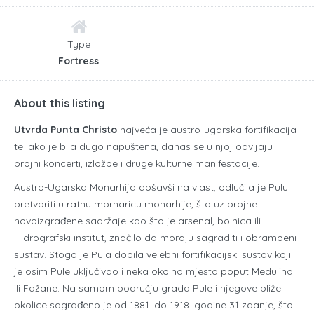
Type
Fortress
About this listing
Utvrda Punta Christo
najveća je austro-ugarska fortifikacija
te iako je bila dugo napuštena, danas se u njoj odvijaju
brojni koncerti, izložbe i druge kulturne manifestacije.
Austro-Ugarska Monarhija došavši na vlast, odlučila je Pulu
pretvoriti u ratnu mornaricu monarhije, što uz brojne
novoizgrađene sadržaje kao što je arsenal, bolnica ili
Hidrografski institut, značilo da moraju sagraditi i obrambeni
sustav. Stoga je Pula dobila velebni fortifikacijski sustav koji
je osim Pule uključivao i neka okolna mjesta poput Medulina
ili Fažane. Na samom području grada Pule i njegove bliže
okolice sagrađeno je od 1881. do 1918. godine 31 zdanje, što