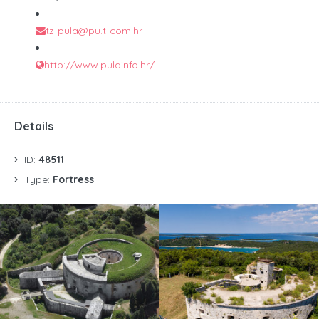
tz-pula@pu.t-com.hr
http://www.pulainfo.hr/
Details
ID:
48511
Type:
Fortress