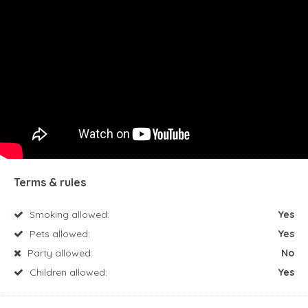
Terms & rules
Smoking allowed:
Yes
Pets allowed:
Yes
Party allowed:
No
Children allowed:
Yes