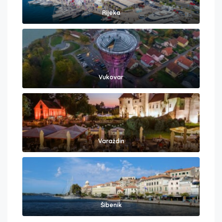
Rijeka
Vukovar
Varaždin
Šibenik