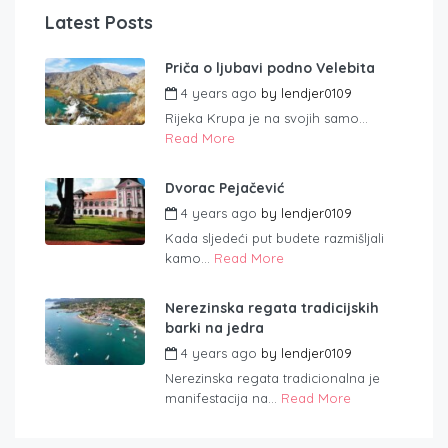
Latest Posts
Priča o ljubavi podno Velebita
4 years ago
by
lendjer0109
Rijeka Krupa je na svojih samo...
Read More
Dvorac Pejačević
4 years ago
by
lendjer0109
Kada sljedeći put budete razmišljali
kamo...
Read More
Nerezinska regata tradicijskih
barki na jedra
4 years ago
by
lendjer0109
Nerezinska regata tradicionalna je
manifestacija na...
Read More