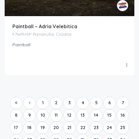
Paintball – Adria Velebitica
F7WR+5P Rizvanuša, Croatia
Paintball
1
2
3
4
5
6
7
8
9
10
11
12
13
14
15
16
17
18
19
20
21
22
23
24
25