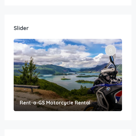
Slider
Rent-a-GS Motorcycle Rental
Con