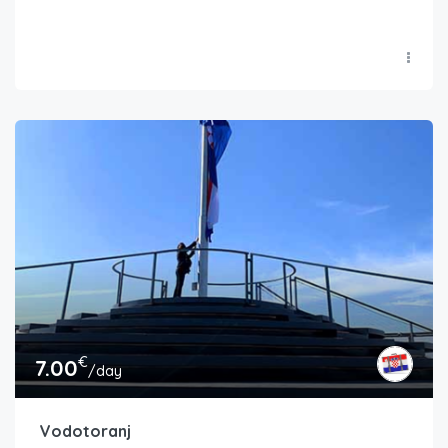
€
7.00
/day
Vodotoranj