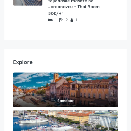
tajlandske masaže na
Jordanovcu – Thai Room
50€/Hr
1
2
1
Explore
Samobor