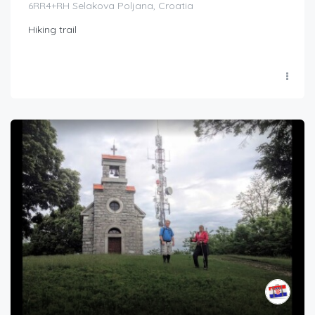
6RR4+RH Selakova Poljana, Croatia
Hiking trail