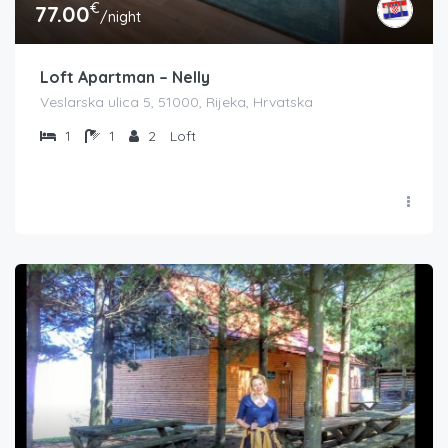
€
77.00
/night
Loft Apartman – Nelly
Veslarska ulica 5, 51000, Rijeka, Hrvatska
1
1
2
Loft