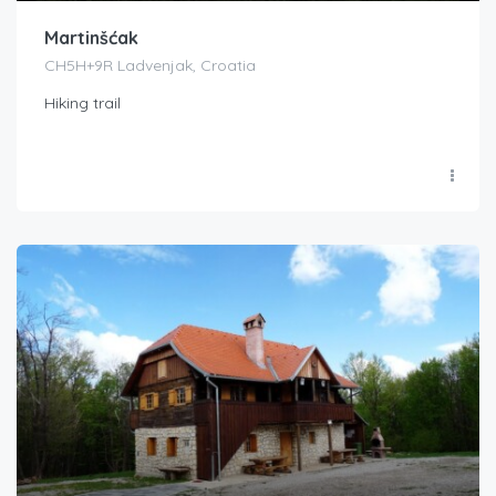
Martinšćak
CH5H+9R Ladvenjak, Croatia
Hiking trail