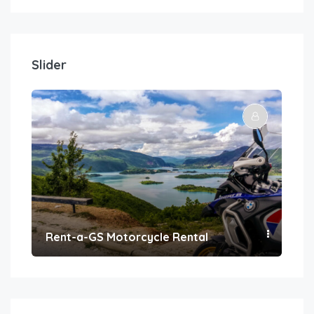
Slider
Rent-a-GS Motorcycle Rental
Con