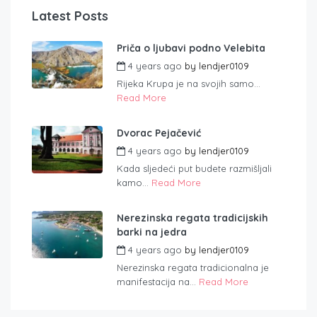
Latest Posts
Priča o ljubavi podno Velebita
4 years ago
by
lendjer0109
Rijeka Krupa je na svojih samo...
Read More
Dvorac Pejačević
4 years ago
by
lendjer0109
Kada sljedeći put budete razmišljali
kamo...
Read More
Nerezinska regata tradicijskih
barki na jedra
4 years ago
by
lendjer0109
Nerezinska regata tradicionalna je
manifestacija na...
Read More