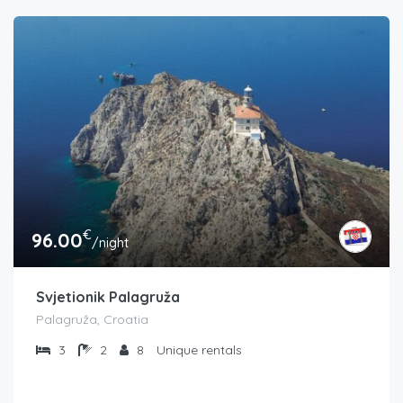
€
96.00
/night
Svjetionik Palagruža
Palagruža, Croatia
3
2
8
Unique rentals