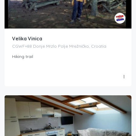
Velika Vinica
CGWF+88 Donje Mrzlo Polje Mrežničko, Croatia
Hiking trail