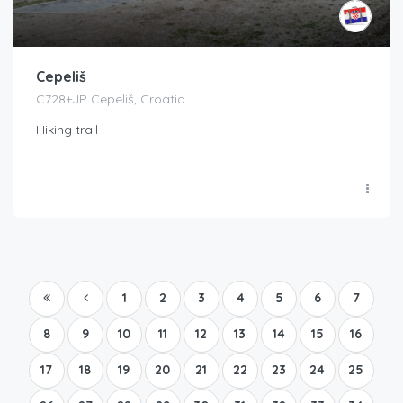
Cepeliš
C728+JP Cepeliš, Croatia
Hiking trail
1
2
3
4
5
6
7
8
9
10
11
12
13
14
15
16
17
18
19
20
21
22
23
24
25