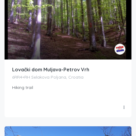
Lovački dom Muljava-Petrov Vrh
6RR4+RH Selakova Poljana, Croatia
Hiking trail