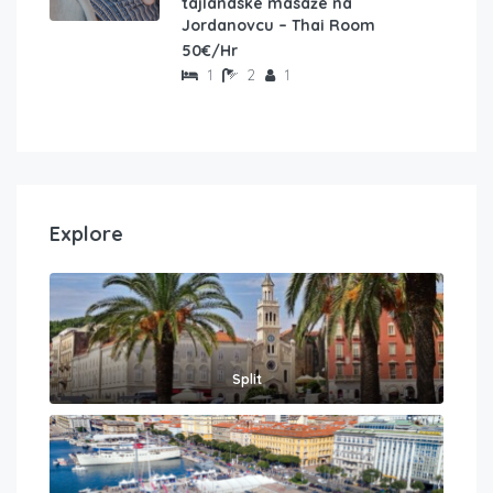
tajlandske masaže na
Jordanovcu – Thai Room
50€/Hr
1
2
1
Explore
Split