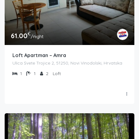
€
61.00
/night
Loft Apartman – Amra
Ulica Svete Trojice 2, 51250, Novi Vinodolski, Hrvatska
1
1
2
Loft