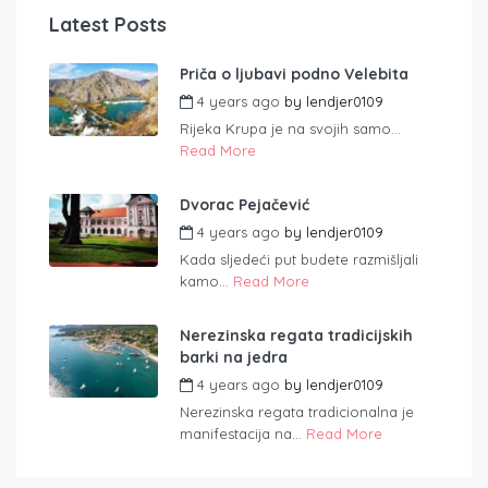
Latest Posts
Priča o ljubavi podno Velebita
4 years ago
by
lendjer0109
Rijeka Krupa je na svojih samo...
Read More
Dvorac Pejačević
4 years ago
by
lendjer0109
Kada sljedeći put budete razmišljali
kamo...
Read More
Nerezinska regata tradicijskih
barki na jedra
4 years ago
by
lendjer0109
Nerezinska regata tradicionalna je
manifestacija na...
Read More