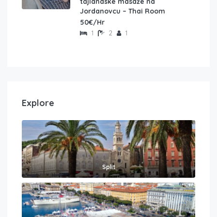
tajlandske masaže na
Jordanovcu – Thai Room
50€/Hr
1
2
1
Explore
Split