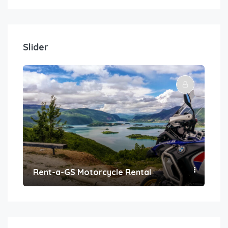
Slider
Rent-a-GS Motorcycle Rental
Con