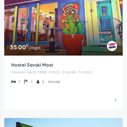
€
35.00
/night
Hostel Savski Most
Savska cesta 198B, 10000, Zagreb, Croatia
1
1
2
Hostel