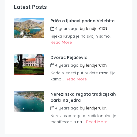
Latest Posts
Priča o ljubavi podno Velebita
4 years ago
by
lendjer0109
Rijeka Krupa je na svojih samo...
Read More
Dvorac Pejačević
4 years ago
by
lendjer0109
Kada sljedeći put budete razmišljali
kamo...
Read More
Nerezinska regata tradicijskih
barki na jedra
4 years ago
by
lendjer0109
Nerezinska regata tradicionalna je
manifestacija na...
Read More