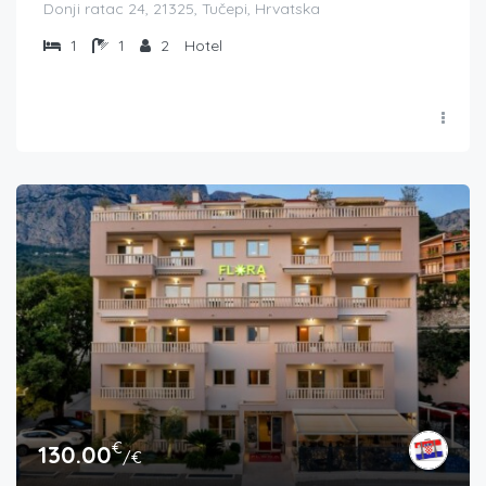
Donji ratac 24, 21325, Tučepi, Hrvatska
1
1
2
Hotel
€
130.00
/€