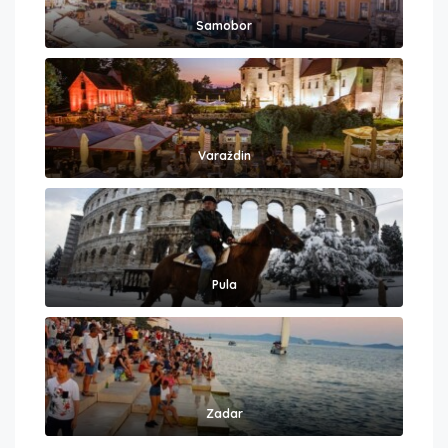
Samobor
Varaždin
Pula
Zadar