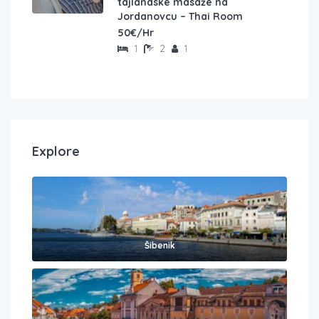
tajlandske masaže na
Jordanovcu – Thai Room
50€/Hr
1
2
1
Explore
Šibenik