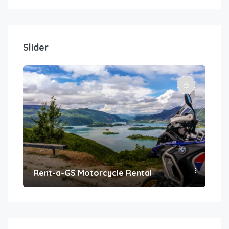
Slider
Rent-a-GS Motorcycle Rental
Con