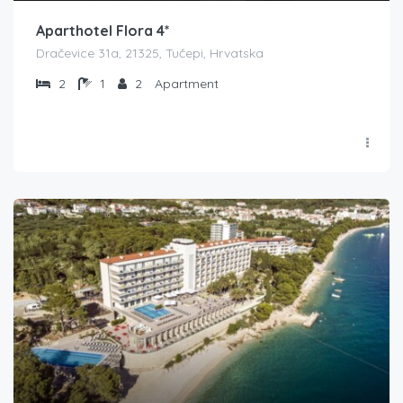
Aparthotel Flora 4*
Dračevice 31a, 21325, Tučepi, Hrvatska
2
1
2
Apartment