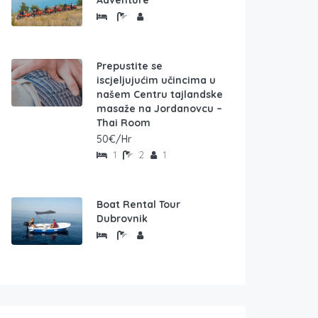
Adventure
Prepustite se
iscjeljujućim učincima u
našem Centru tajlandske
masaže na Jordanovcu –
Thai Room
50€/Hr
1
2
1
Boat Rental Tour
Dubrovnik