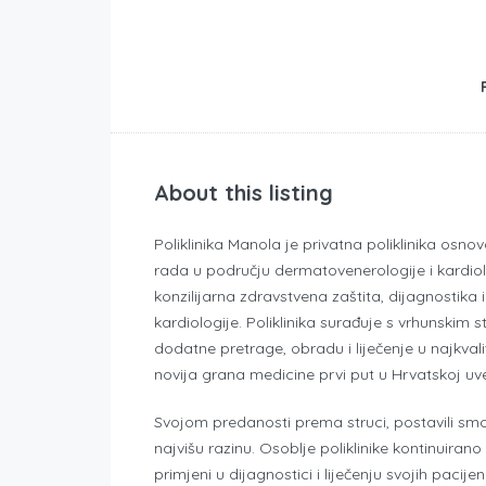
About this listing
Poliklinika Manola je privatna poliklinika osno
rada u području dermatovenerologije i kardiologi
konzilijarna zdravstvena zaštita, dijagnostika 
kardiologije. Poliklinika surađuje s vrhunskim 
dodatne pretrage, obradu i liječenje u najkva
novija grana medicine prvi put u Hrvatskoj uv
Svojom predanosti prema struci, postavili smo
najvišu razinu. Osoblje poliklinike kontinuiran
primjeni u dijagnostici i liječenju svojih pacije