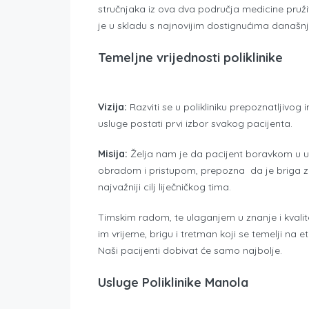
stručnjaka iz ova dva područja medicine pružit
je u skladu s najnovijim dostignućima današn
Temeljne vrijednosti poliklinike
Vizija:
Razviti se u polikliniku prepoznatljivog 
usluge postati prvi izbor svakog pacijenta.
Misija:
Želja nam je da pacijent boravkom u u
obradom i pristupom, prepozna da je briga z
najvažniji cilj liječničkog tima.
Timskim radom, te ulaganjem u znanje i kvalit
im vrijeme, brigu i tretman koji se temelji na 
Naši pacijenti dobivat će samo najbolje.
Usluge Poliklinike Manola