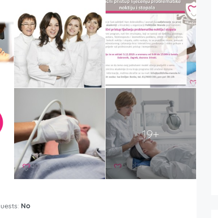
19+
Guests:
No