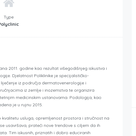
Type
Polyclinic
vana 2011. godine kao rezultat višegodišnjeg iskustva i
je. Djelatnost Poliklinike je specijalističko-
i liječenje iz područja dermatovenerologije i
stručnjacima iz zemlje i inozemstva te organizira
litetnijim medicinskim ustanovama. Podologija, kao
edena je u rujnu 2015.
 kvalitetu usluga, opremljenost prostora i stručnost na
o se usavršava, prateći nove trendove s ciljem da ih
nata. Tim iskusnih, priznatih i dobro educiranih