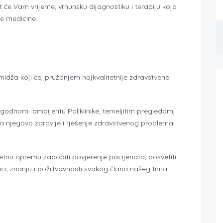
 će Vam vrijeme, vrhunsku dijagnostiku i terapiju koja
je medicine.
imidža koji će, pružanjem najkvalitetnije zdravstvene
godnom ambijentu Poliklinike, temeljitim pregledom,
a njegovo zdravlje i rješenje zdravstvenog problema
etnu opremu zadobiti povjerenje pacijenata, posvetiti
etici, znanju i požrtvovnosti svakog člana našeg tima.