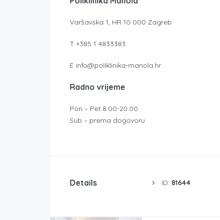
Poliklinika Manola
Varšavska 1, HR 10 000 Zagreb
T +385 1 4833383
E info@poliklinika-manola.hr
Radno vrijeme
Pon – Pet 8.00-20.00
Sub – prema dogovoru
Details
ID:
81644