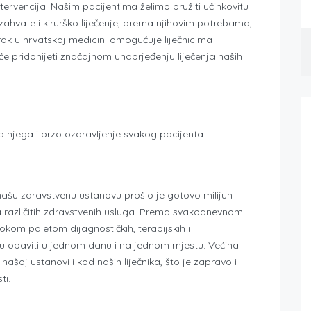
tervencija. Našim pacijentima želimo pružiti učinkovitu
 zahvate i kirurško liječenje, prema njihovim potrebama,
ak u hrvatskoj medicini omogućuje liječnicima
o će pridonijeti značajnom unaprjeđenju liječenja naših
ka njega i brzo ozdravljenje svakog pacijenta.
našu zdravstvenu ustanovu prošlo je gotovo milijun
na različitih zdravstvenih usluga. Prema svakodnevnom
rokom paletom dijagnostičkih, terapijskih i
gu obaviti u jednom danu i na jednom mjestu. Većina
u našoj ustanovi i kod naših liječnika, što je zapravo i
ti.