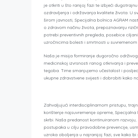
je otkriti u što ranijoj fazi te izbjeći dugotrajnu
ozdravljenja i održavanja kvalitete života. U 
širom javnosti, Specijalna bolnica AGRAM nastoji
o zdravom načinu života, prepoznavanju rizični
potrebi preventivnih pregleda, posebice cilja
uzročnicima bolesti i smrtnosti u suvremenom s
Naša je misija formiranje dugoročno održivo
medicinskoj izvrsnosti ranog otkrivanja i preve
tegoba. Time smanjujemo učestalost i posljed
ukupne zdravstvene svijesti i dobrobiti kako na
Zahvaljujući interdisciplinarnom pristupu, traj
korištenje najsuvremenije opreme, Specijalna
skrbi. Naša predanost kontinuiranom razvoju, u
postupaka u cilju pravodobne prevencije, usmj
uzroka oboljenja u najranijoj fazi, sve kako bi