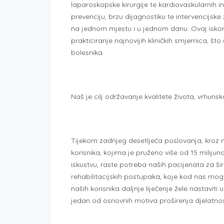
laparoskopske kirurgije te kardiovaskularnih in
prevenciju, brzu dijagnostiku te intervencijske
na jednom mjestu i u jednom danu. Ovaj iskor
prakticiranje najnovijih kliničkih smjernica, št
bolesnika.
Naš je cilj održavanje kvalitete života, vrhuns
Tijekom zadnjeg desetljeća poslovanja, kroz 
korisnika, kojima je pruženo više od 15 miliju
iskustvu, raste potreba naših pacijenata za ši
rehabilitacijskih postupaka, koje kod nas mo
naših korisnika daljnje liječenje žele nastaviti 
jedan od osnovnih motiva proširenja djelatnos