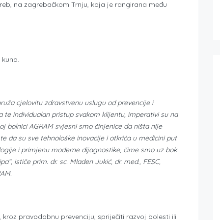
Zagreb, na zagrebačkom Trnju, koja je rangirana među
 kuna.
pruža cjelovitu zdravstvenu uslugu od prevencije i
ga te individualan pristup svakom klijentu, imperativi su na
oj bolnici AGRAM svjesni smo činjenice da ništa nije
 te da su sve tehnološke inovacije i otkrića u medicini put
ologije i primjenu moderne dijagnostike, čime smo uz bok
, ističe prim. dr. sc. Mladen Jukić, dr. med., FESC,
RAM.
roz pravodobnu prevenciju, spriječiti razvoj bolesti ili