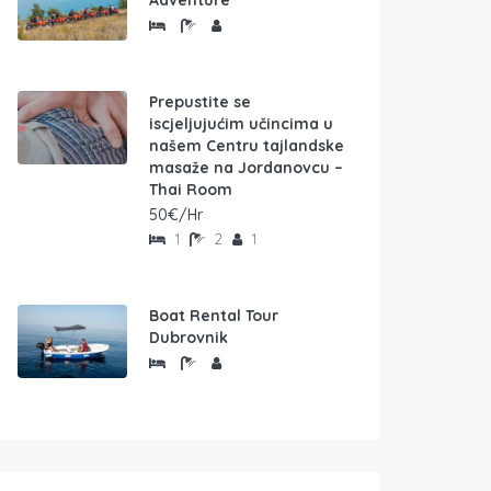
Adventure
Prepustite se
iscjeljujućim učincima u
našem Centru tajlandske
masaže na Jordanovcu –
Thai Room
50€/Hr
1
2
1
Boat Rental Tour
Dubrovnik