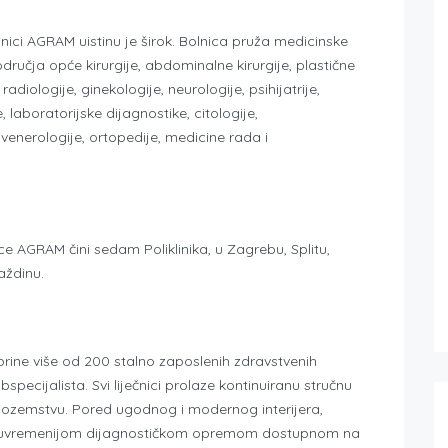
olnici AGRAM uistinu je širok. Bolnica pruža medicinske
dručja opće kirurgije, abdominalne kirurgije, plastične
 radiologije, ginekologije, neurologije, psihijatrije,
e, laboratorijske dijagnostike, citologije,
i venerologije, ortopedije, medicine rada i
ce AGRAM čini sedam Poliklinika, u Zagrebu, Splitu,
aždinu.
ine više od 200 stalno zaposlenih zdravstvenih
ubspecijalista. Svi liječnici prolaze kontinuiranu stručnu
 inozemstvu. Pored ugodnog i modernog interijera,
jsuvremenijom dijagnostičkom opremom dostupnom na