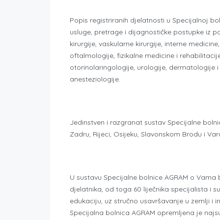
Popis registriranih djelatnosti u Specijalnoj b
usluge, pretrage i dijagnostičke postupke iz po
kirurgije, vaskularne kirurgije, interne medicine,
oftalmologije, fizikalne medicine i rehabilitacij
otorinolaringologije, urologije, dermatologije 
anesteziologije.
Jedinstven i razgranat sustav Specijalne bolni
Zadru, Rijeci, Osijeku, Slavonskom Brodu i Var
U sustavu Specijalne bolnice AGRAM o Vama br
djelatnika, od toga 60 liječnika specijalista i s
edukaciju, uz stručno usavršavanje u zemlji i
Specijalna bolnica AGRAM opremljena je na