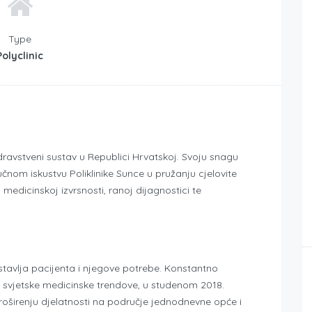
Type
Polyclinic
dravstveni sustav u Republici Hrvatskoj. Svoju snagu
čnom iskustvu Poliklinike Sunce u pružanju cjelovite
medicinskoj izvrsnosti, ranoj dijagnostici te
stavlja pacijenta i njegove potrebe. Konstantno
ći svjetske medicinske trendove, u studenom 2018.
 proširenju djelatnosti na područje jednodnevne opće i