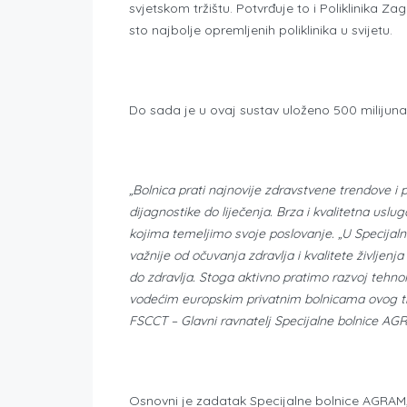
svjetskom tržištu. Potvrđuje to i Poliklinika 
sto najbolje opremljenih poliklinika u svijetu.
Do sada je u ovaj sustav uloženo 500 milijuna
„Bolnica prati najnovije zdravstvene trendove i 
dijagnostike do liječenja. Brza i kvalitetna uslu
kojima temeljimo svoje poslovanje. „U Specijaln
važnije od očuvanja zdravlja i kvalitete življenja
do zdravlja. Stoga aktivno pratimo razvoj tehn
vodećim europskim privatnim bolnicama ovog tipa“
FSCCT – Glavni ravnatelj Specijalne bolnice AG
Osnovni je zadatak Specijalne bolnice AGRAM, k