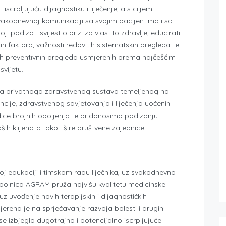
 i iscrpljujuću dijagnostiku i liječenje, a s ciljem
svakodnevnoj komunikaciji sa svojim pacijentima i sa
 podizati svijest o brizi za vlastito zdravlje, educirati
h faktora, važnosti redovitih sistematskih pregleda te
nih preventivnih pregleda usmjerenih prema najčešćim
vijetu.
ga privatnoga zdravstvenog sustava temeljenog na
ncije, zdravstvenog savjetovanja i liječenja uočenih
ice brojnih oboljenja te pridonosimo podizanju
ših klijenata tako i šire društvene zajednice.
noj edukaciji i timskom radu liječnika, uz svakodnevno
 bolnica AGRAM pruža najvišu kvalitetu medicinske
z uvođenje novih terapijskih i dijagnostičkih
erena je na sprječavanje razvoja bolesti i drugih
 se izbjeglo dugotrajno i potencijalno iscrpljujuće