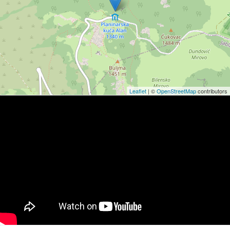
Leaflet
| ©
OpenStreetMap
contributors