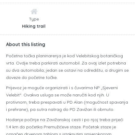
Type
Hiking trail
About this listing
Početna točka planinarenja je kod Velebitskog botaničkog
vrta. Ovdje treba parkirati automobil. Za ovaj izlet potrebna
su dva automobila; jedan se ostavi na odredištu, a drugim se
doveze do početne točke.
Prijevoz je moguće organizirati i s čuvarima NP „Sjeverni
Velebit“. Ovakva usluga se može naručiti kod njih. U
protivnom, treba prespavati u PD Alan (mogućnost spavanja
i prehrane), pa sutra natrag do PD Zavižan ili obrnuto.
Hodanje počinje na Zavižanskoj cesti i po njoj treba prijeći
1.4 km do početka Premužićeve staze. Početak staze je
označen drvenom tablom s istaknutim smjerokazom.