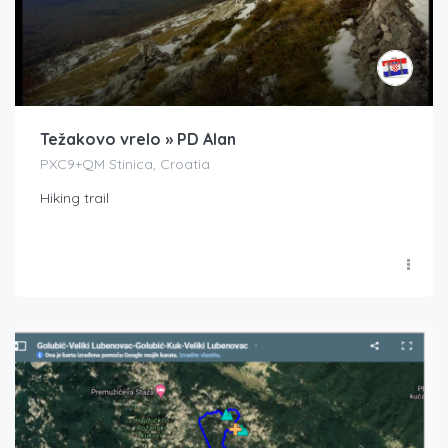
Težakovo vrelo » PD Alan
PXC9+QM Stinica, Croatia
Hiking trail