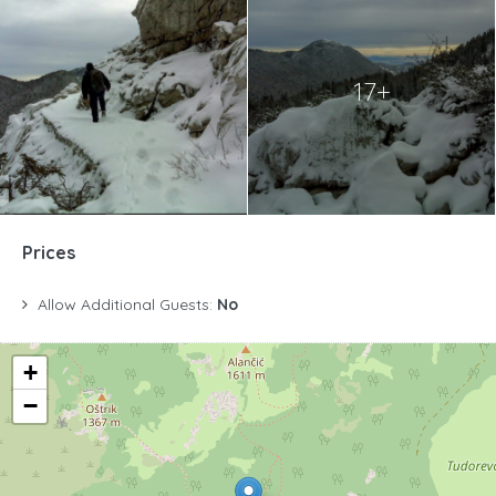
17+
Prices
Allow Additional Guests:
No
+
−