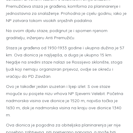
Premužićeva staza je građena, komforna za planinarenje i
jednostavna za snalaženje. Prohodna je cijelu godinu, iako je
NP zatvara tokom visokih snježnih padalina.
Na ovom dijelu staze, podignut je i spomen njenom
graditelju, inženjeru Anti Premužiću.
Staza je građena od 1930-1933 godine i ukupna dužina je 57
km. Ova dionica je najljepša, a duga je ukupno 15 km.
Negdje na sredini staze nalazi se Rossijevo sklonište, stoga
ljudi koji nemaju organiziran prijevoz, ovdje se okreću i
vraćaju do PD Zavižan.
Ovo je također jedan izuzetan i lijep izlet. S ove staze
moguće su posjete nizu vrhova NP Sjeverni Velebit. Početna
nadmorska visina ove dionice je 1520 m, najviša točka je
1630 m, dok je nadmorska visina na kraju ove dionice 1340
m.
Ova dionica je pogodna za obiteljska planinarenja jer nije
posebno zahtjevna, niti pretjerano naporna, a može biti