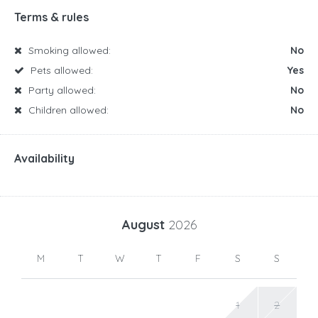
Terms & rules
Smoking allowed:
No
Pets allowed:
Yes
Party allowed:
No
Children allowed:
No
Availability
August
2026
M
T
W
T
F
S
S
1
2