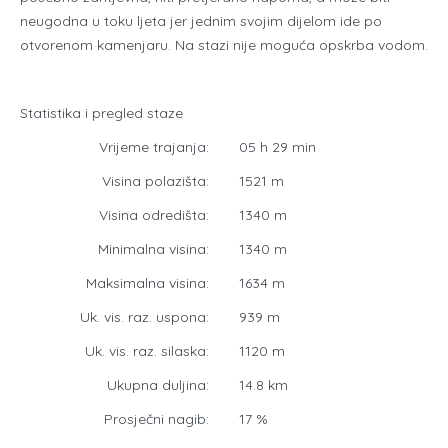
neugodna u toku ljeta jer jednim svojim dijelom ide po
otvorenom kamenjaru. Na stazi nije moguća opskrba vodom.
Statistika i pregled staze
Vrijeme trajanja:
05 h 29 min
Visina polazišta:
1521 m
Visina odredišta:
1340 m
Minimalna visina:
1340 m
Maksimalna visina:
1634 m
Uk. vis. raz. uspona:
939 m
Uk. vis. raz. silaska:
1120 m
Ukupna duljina:
14.8 km
Prosječni nagib:
17 %