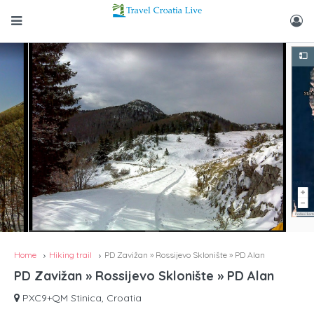
Home
Hiking trail
PD Zavižan » Rossijevo Sklonište » PD Alan
PD Zavižan » Rossijevo Sklonište » PD Alan
PXC9+QM Stinica, Croatia