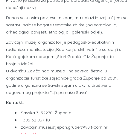
Prvotno je služila za potrebe parobrodarske agencije (otuda
današnji naziv).
Danas se u ovim povijesnim zdanjima nalazi Muzej u čijem se
sastavu nalaze bogate tematske zbirke (paleontologija,
arheologija, povijest, etnologija i galerijski odjel).
Zavičajni muzej organizator je pedagoško-edukativnih
radionica, manifestacije „Kod konjarskih vatri“ u suradnji s
Konjogojskom udrugom „Stari Graničar“ iz Županje, te
brojnih izložbi.
U dvorištu Zavičajnog muzeja i na savskoj šetnici u
organizaciji Turističke zajednice grada Županje od 2009.
godine organizira se Savski sajam u okviru društveno
odgovornog projekta “Lijepa naša Sava”.
Kontakt:
Savska 3, 32270, Županja
+385 32 837-101
zavicajni.muzej.stjepan.gruber@vu.t-com.hr