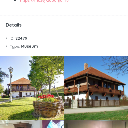
https://muzej-zupanja.hr/
Details
ID:
22479
Type:
Museum