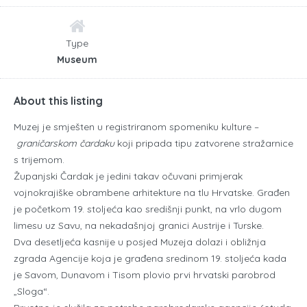
Type
Museum
About this listing
Muzej je smješten u registriranom spomeniku kulture –
graničarskom čardaku
koji pripada tipu zatvorene stražarnice
s trijemom.
Županjski Čardak je jedini takav očuvani primjerak
vojnokrajiške obrambene arhitekture na tlu Hrvatske. Građen
je početkom 19. stoljeća kao središnji punkt, na vrlo dugom
limesu uz Savu, na nekadašnjoj granici Austrije i Turske.
Dva desetljeća kasnije u posjed Muzeja dolazi i obližnja
zgrada Agencije koja je građena sredinom 19. stoljeća kada
je Savom, Dunavom i Tisom plovio prvi hrvatski parobrod
„Sloga“.