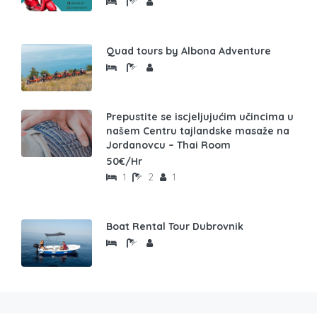
Quad tours by Albona Adventure
Prepustite se iscjeljujućim učincima u
našem Centru tajlandske masaže na
Jordanovcu – Thai Room
50€/Hr
1
2
1
Boat Rental Tour Dubrovnik