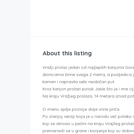
About this listing
Vražji prolaz jedan od najljepših kanjona Go
dionicama širine svega 2 metra, a posljedica 
kamen i napravila sebi neobičan put.
Kroz kanjon prolazi potok Jasle što je i ime 
Na kraju Vražjeg prolaza, 14 metara iznad potok
O imenu spilje postoje dvije vrste priča.
Po starijoj verziji koja je u narodu već polako
koji se skrivao u pećini na kraju Vrajžeg pro
pretvaravši se u grane i korijenje koji su dobiv