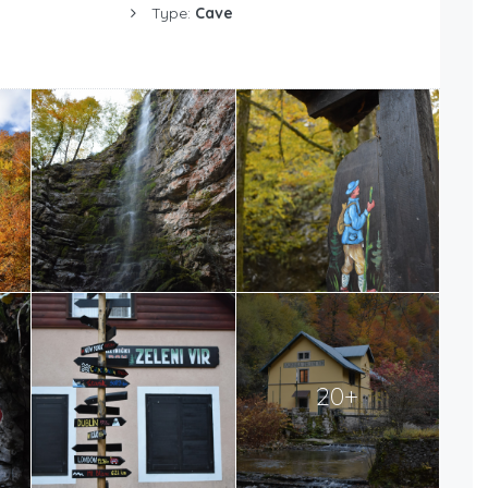
Type:
Cave
20+