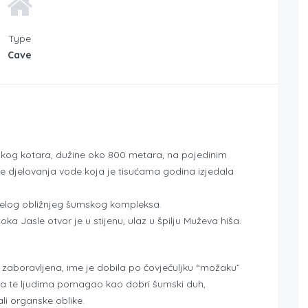
Type
Cave
rskog kotara, dužine oko 800 metara, na pojedinim
je djelovanja vode koja je tisućama godina izjedala
cijelog obližnjeg šumskog kompleksa.
a Jasle otvor je u stijenu, ulaz u špilju Muževa hiša.
 i zaboravljena, ime je dobila po čovječuljku “možaku”
laza te ljudima pomagao kao dobri šumski duh,
ali organske oblike.