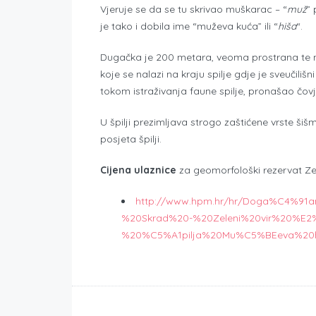
Vjeruje se da se tu skrivao muškarac – “
muž
” 
je tako i dobila ime “muževa kuća” ili “
hiša
“.
Dugačka je 200 metara, veoma prostrana te nij
koje se nalazi na kraju spilje gdje je sveučili
tokom istraživanja faune spilje, pronašao čovje
U špilji prezimljava strogo zaštićene vrste šiš
posjeta špilji.
Cijena ulaznice
za geomorfološki rezervat Zelen
http://www.hpm.hr/hr/Doga%C4%91
%20Skrad%20-%20Zeleni%20vir%20%E2
%20%C5%A1pilja%20Mu%C5%BEeva%20