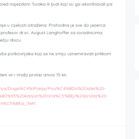
pred najezdom Turaka ili ljudi koji su ga iskorištavali pa
e u cijelosti istražena. Prohodna je sve do jezerca
šni profesor dr.sc. August Langhoffer sa suradnicima,
čju ribicu.
miša potkovnjaka koji se ne smiju uznemiravati prilikom
i vir i Vražji prolaz iznosi 15 kn.
anja/Doga%C4%91anje/Pou%C4%8Dni%20izlet%20-
%80%93%20kanjon%20Vra%C5%BEji%20prolaz%20-
hi%C5%BEa_3641