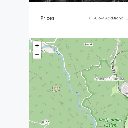
Prices
Allow Additional 
+
−