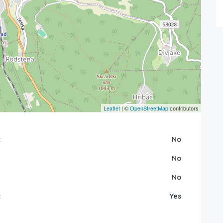
Leaflet
| ©
OpenStreetMap
contributors
:
No
No
No
:
Yes