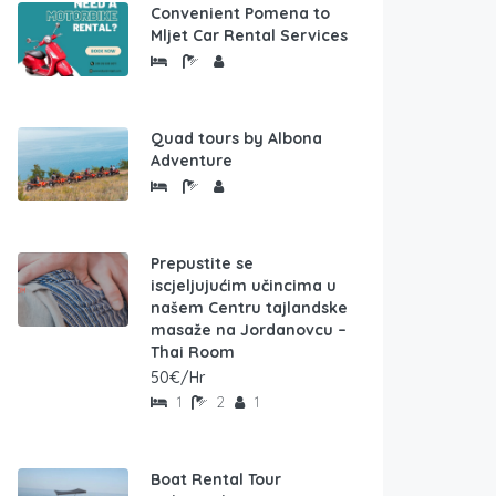
Convenient Pomena to
Mljet Car Rental Services
Quad tours by Albona
Adventure
Prepustite se
iscjeljujućim učincima u
našem Centru tajlandske
masaže na Jordanovcu –
Thai Room
50€/Hr
1
2
1
Boat Rental Tour