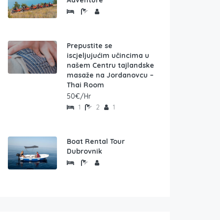
Adventure
Prepustite se
iscjeljujućim učincima u
našem Centru tajlandske
masaže na Jordanovcu –
Thai Room
50€/Hr
1
2
1
Boat Rental Tour
Dubrovnik