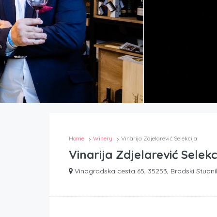
Home
Winery
Vinarija Zdjelarević Selekcija
Vinarija Zdjelarević Selekc
Vinogradska cesta 65, 35253, Brodski Stupni