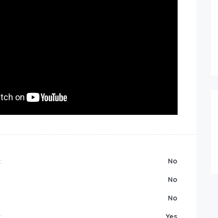
:
No
No
No
:
Yes