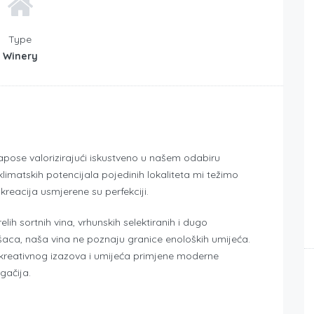
Type
Winery
pose valorizirajući iskustveno u našem odabiru
oklimatskih potencijala pojedinih lokaliteta mi težimo
reacija usmjerene su perfekciji.
lih sortnih vina, vrhunskih selektiranih i dugo
ušaca, naša vina ne poznaju granice enoloških umijeća.
 kreativnog izazova i umijeća primjene moderne
gačija.