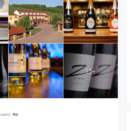
13+
Guests:
No