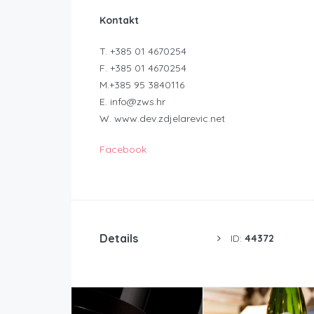
Kontakt
T. +385 01 4670254
F. +385 01 4670254
M.+385 95 3840116
E. info@zws.hr
W. www.dev.zdjelarevic.net
Facebook
Details
ID:
44372