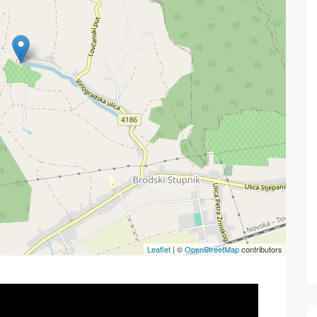
Leaflet
| ©
OpenStreetMap
contributors