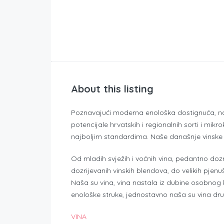
About this listing
Poznavajući moderna enološka dostignuća, na
potencijale hrvatskih i regionalnih sorti i mikr
najboljim standardima. Naše današnje vinske k
Od mladih svježih i voćnih vina, pedantno dozre
dozrijevanih vinskih blendova, do velikih pjen
Naša su vina, vina nastala iz dubine osobnog
enološke struke, jednostavno naša su vina dru
VINA