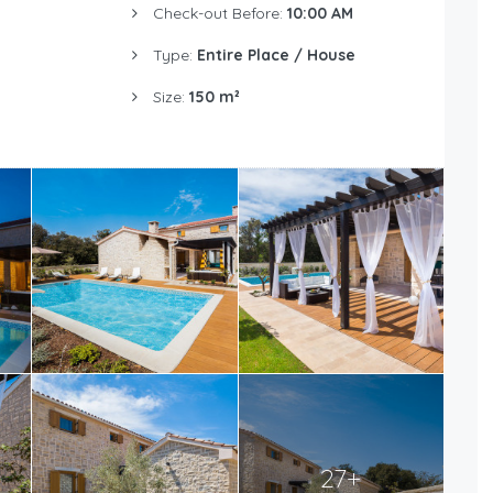
Check-out Before:
10:00 AM
Type:
Entire Place / House
Size:
150 m²
27+