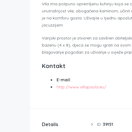
Vila ima potpuno opremljenu kuhinju koja se 
unutrašnjost vile, obogaćena kaminom, učinit 
je na komforu gosta. Uživajte u tjednu aposlu
jacuzzijem.
Vanjski prostor je stvoren za savšren obiteljsk
bazenu (4 x 8), djeca se mogu igrati na svom vlas
blagovanje pogodan za uživanje u svježe pripre
Kontakt
E-mail:
http://www.villapaula.eu/
Details
ID:
39151