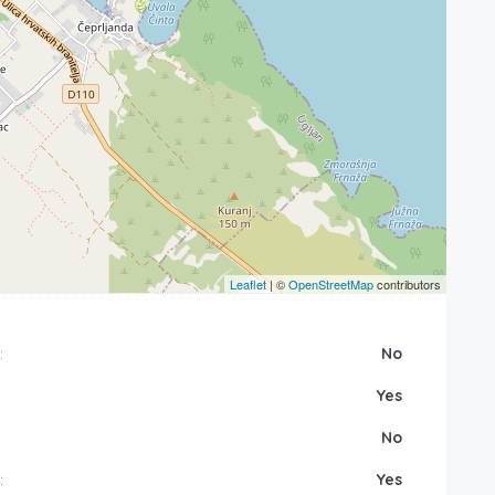
Leaflet
| ©
OpenStreetMap
contributors
:
No
Yes
No
:
Yes