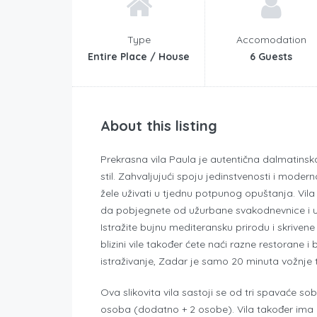
Type
Accomodation
Entire Place / House
6 Guests
About this listing
Prekrasna vila Paula je autentična dalmatins
stil. Zahvaljujući spoju jedinstvenosti i modern
žele uživati ​​u tjednu potpunog opuštanja. Vil
da pobjegnete od užurbane svakodnevnice i u
Istražite bujnu mediteransku prirodu i skrive
blizini vile također ćete naći razne restorane i
istraživanje, Zadar je samo 20 minuta vožnje 
Ova slikovita vila sastoji se od tri spavaće s
osoba (dodatno + 2 osobe). Vila također ima d