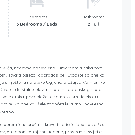
Bedrooms
Bathrooms
3 Bedrooms / Beds
2 Full
ka kuća, nedavno obnovljena u izvornom rustikalnom
osti, stvara osjećaj dobrodošlice i utočište za one koji
a je smještena na otoku Ugljanu, pružajući Vam priliku
živate u kristalno plavim morem Jadranskog mora.
ne uvale otoka, prva plaža je samo 200m daleko! U
 barove. Za one koji žele započeti kulturno i povijesno
trajektom.
obe opremljene bračnim krevetima te je idealna za šest
vije kupaonice koje su udobne, prostrane i svijetle.