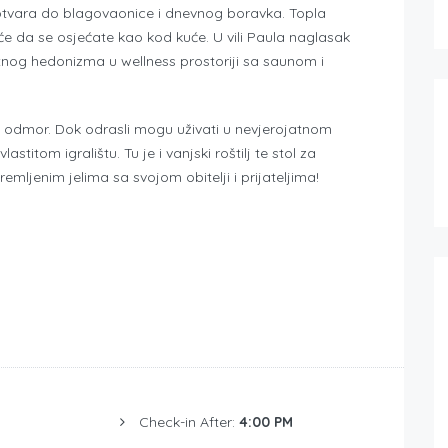
otvara do blagovaonice i dnevnog boravka. Topla
će da se osjećate kao kod kuće. U vili Paula naglasak
tnog hedonizma u wellness prostoriji sa saunom i
i odmor. Dok odrasli mogu uživati ​​u nevjerojatnom
titom igralištu. Tu je i vanjski roštilj te stol za
mljenim jelima sa svojom obitelji i prijateljima!
Check-in After:
4:00 PM