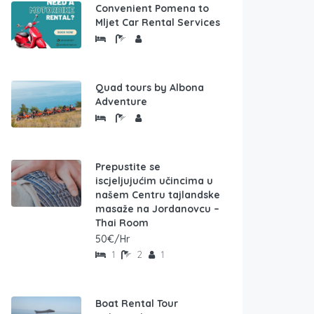
Convenient Pomena to
Mljet Car Rental Services
Quad tours by Albona
Adventure
Prepustite se
iscjeljujućim učincima u
našem Centru tajlandske
masaže na Jordanovcu –
Thai Room
50€/Hr
1
2
1
Boat Rental Tour