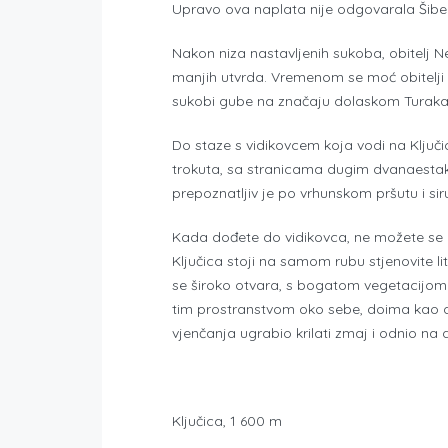
Upravo ova naplata nije odgovarala Šibenik
Nakon niza nastavljenih sukoba, obitelj Nel
manjih utvrda. Vremenom se moć obitelji 
sukobi gube na značaju dolaskom Turaka ko
Do staze s vidikovcem koja vodi na Ključi
trokuta, sa stranicama dugim dvanaestak k
prepoznatljiv je po vrhunskom pršutu i sir
Kada dođete do vidikovca, ne možete se 
Ključica stoji na samom rubu stjenovite lit
se široko otvara, s bogatom vegetacijom tr
tim prostranstvom oko sebe, doima kao dvor
vjenčanja ugrabio krilati zmaj i odnio na 
Ključica, 1 600 m