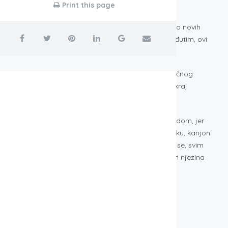
Print this page
ipak se nije dogodilo, a Nelipići su izgradili i nekoliko novih
ili 200 dukata za preuzimanje kontrole nad njom. Međutim, ovi
a je napuštena.
ačkom platou. Miljevci se nalaze u vrhu jednakostraničnog
je sedam sela i četrdesetak zaselaka. Taj stočarski kraj
naja da se netko svakoga jutra budio s takvim pogledom, jer
na teče plavičasta voda. S desne strane, prema ušću u Krku, kanjon
ptičje perspektive, iz zaklona male sjenice, Ključica se, svim
e lijepu kći Miljevu, prema staroj legendi, na sam dan njezina