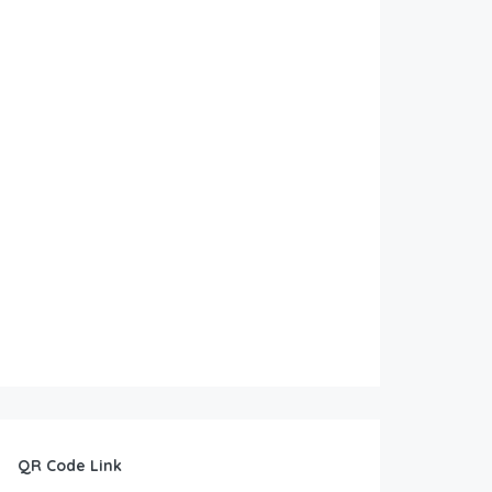
 preko Roškoga slapa
tvrdi Ključica
QR Code Link