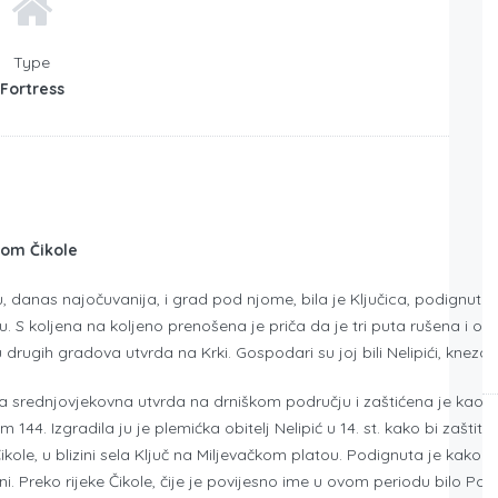
Type
Fortress
nom Čikole
 danas najočuvanija, i grad pod njome, bila je Ključica, podignuta n
. S koljena na koljeno prenošena je priča da je tri puta rušena i 
 drugih gradova utvrda na Krki. Gospodari su joj bili Nelipići, knezovi
a srednjovjekovna utvrda na drniškom području i zaštićena je kao sp
144. Izgradila ju je plemićka obitelj Nelipić u 14. st. kako bi zaštiti
ikole, u blizini sela Ključ na Miljevačkom platou. Podignuta je kako
. Preko rijeke Čikole, čije je povijesno ime u ovom periodu bilo Poljš