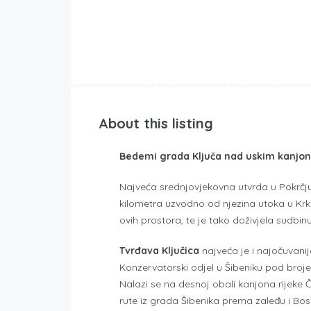
About this listing
Bedemi grada Ključa nad uskim kanjo
Najveća srednjovjekovna utvrda u Pokrčju,
kilometra uzvodno od njezina utoka u Krku
ovih prostora, te je tako doživjela sudbinu
Tvrđava Ključica
najveća je i najočuvanij
Konzervatorski odjel u Šibeniku pod brojem 
Nalazi se na desnoj obali kanjona rijeke Č
rute iz grada Šibenika prema zaleđu i Bosni