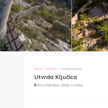
Home
Fortress
Utvrda Ključica
Utvrda Ključica
R2JJ+G8 Ključ, Drniš, Croatia