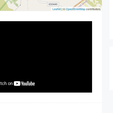
Leaflet
| ©
OpenStreetMap
contributors