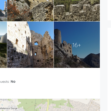
16+
Guests:
No