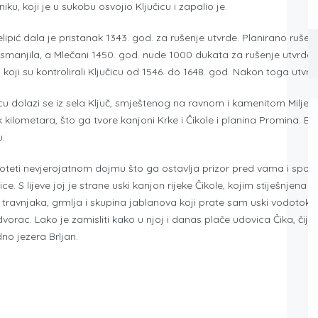
u, koji je u sukobu osvojio Ključicu i zapalio je.
ipić dala je pristanak 1343. god. za rušenje utvrde. Planirano rušenje 
smanjila, a Mlečani 1450. god. nude 1000 dukata za rušenje utvrde 
ji su kontrolirali Ključicu od 1546. do 1648. god. Nakon toga utvrd
cu dolazi se iz sela Ključ, smještenog na ravnom i kamenitom Miljev
ilometara, što ga tvore kanjoni Krke i Čikole i planina Promina. Bro
u.
oteti nevjerojatnom dojmu što ga ostavlja prizor pred vama i spoz
ice. S lijeve joj je strane uski kanjon rijeke Čikole, kojim stiješnje
avnjaka, grmlja i skupina jablanova koji prate sam uski vodotok. Iz 
ac. Lako je zamisliti kako u njoj i danas plače udovica Čika, čiju j
dno jezera Brljan.