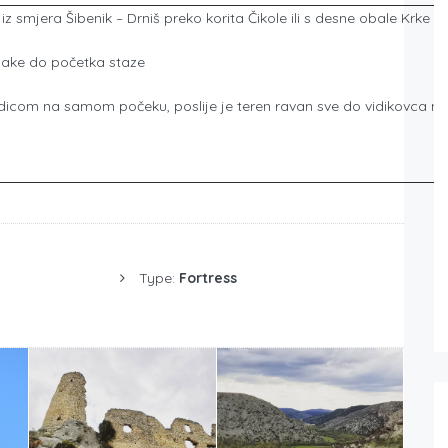
 iz smjera Šibenik – Drniš preko korita Čikole ili s desne obale Krke
oznake do početka staze
com na samom počeku, poslije je teren ravan sve do vidikovca na u
Type:
Fortress