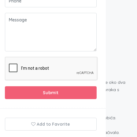
a strmoj i neravnoj hridi na desnoj obali rijeke Čikole oko dva
obnavljana i da je konačno razrušena nakon odlaska Turaka s
Submit
 Knina i Drniša.
omenik kulture u Upravi za zaštitu kulturne baštine,
li svoje posjede od suparničke plemenitaške obitelji Šubića.
Add to Favorite
 bi omogućila kontrolu mletačke trgovačke
čica, prelazilo se mostom, što je obitelj Nelipić naplaćivala.