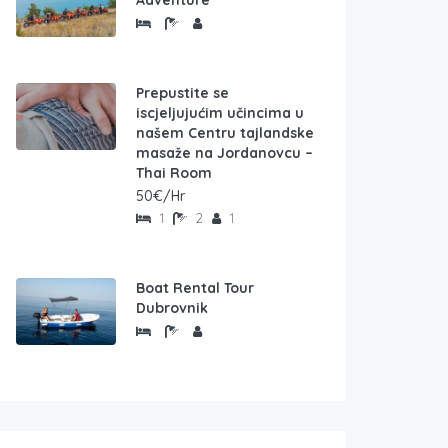
Adventure
Prepustite se
iscjeljujućim učincima u
našem Centru tajlandske
masaže na Jordanovcu –
Thai Room
50€/Hr
1
2
1
Boat Rental Tour
Dubrovnik