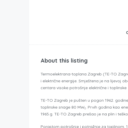
About this listing
Termoelektrana-toplana Zagreb (TE-TO Zagreb
i električne energije. Smještena je na lijevoj ob
centara visoke potrošnje električne i toplinske 
TE-TO Zagreb je pušten u pogon 1962. godine,
toplinske snage 80 MW
. Prvih godina kao ene
t
1965.g. TE-TO Zagreb prešao je na plin i teško 
Porastom potrošnje i potražnje za toplinom, 1