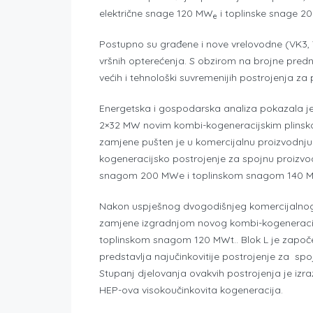
električne snage 120 MW
i toplinske snage 
e
Postupno su građene i nove vrelovodne (VK3, V
vršnih opterećenja. S obzirom na brojne prednos
većih i tehnološki suvremenijih postrojenja za p
Energetska i gospodarska analiza pokazala je
2×32 MW novim kombi-kogeneracijskim plinsko-
zamjene pušten je u komercijalnu proizvodnju
kogeneracijsko postrojenje za spojnu proizvodn
snagom 200 MWe i toplinskom snagom 140 
Nakon uspješnog dvogodišnjeg komercijalnog 
zamjene izgradnjom novog kombi-kogeneracij
toplinskom snagom 120 MWt.. Blok L je započ
predstavlja najučinkovitije postrojenje za spoj
Stupanj djelovanja ovakvih postrojenja je izraz
HEP-ova visokoučinkovita kogeneracija.