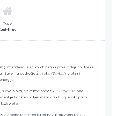
Type
Coal-fired
) izgrađena je za kombiniranu proizvodnju toplinske
ali Save, na području Žitnjaka (Savica), u blizini
energije.
 s dva bloka, električne snage 2×32 MW i ukupne
rgent je korišten ugljen iz zagorskih ugljenokopa, a
loživo ulje.
979. godine je pušten u rad novi proizvodni Blok C