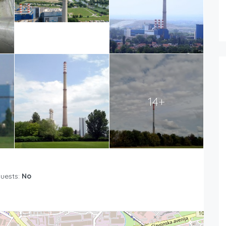
14+
Guests:
No