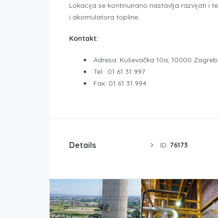
Lokacija se kontinuirano nastavlja razvijati i
i akomulatora topline.
Kontakt:
Adresa: Kuševačka 10a, 10000 Zagreb
Tel: 01 61 31 997
Fax: 01 61 31 994
Details
ID:
76173