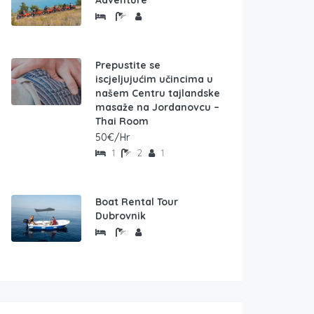
Adventure
Prepustite se
iscjeljujućim učincima u
našem Centru tajlandske
masaže na Jordanovcu –
Thai Room
50€/Hr
1
2
1
Boat Rental Tour
Dubrovnik