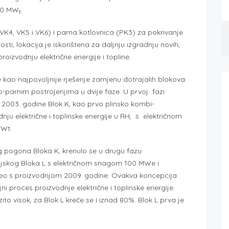
200 MW
.
t
K4, VK5 i VK6) i parna kotlovnica (PK3) za pokrivanje
ti, lokacija je iskorištena za daljnju izgradnju novih,
roizvodnju električne energije i topline.
 kao najpovoljnije rješenje zamjenu dotrajalih blokova
parnim postrojenjima u dvije faze. U prvoj fazi
 2003. godine Blok K, kao prvo plinsko kombi-
ju električne i toplinske energije u RH, s električnom
MWt.
pogona Bloka K, krenulo se u drugu fazu
skog Bloka L s električnom snagom 100 MWe i
eo s proizvodnjom 2009. godine. Ovakva koncepcija
ni proces proizvodnje električne i toplinske energije.
ito visok, za Blok L kreće se i iznad 80%. Blok L prva je