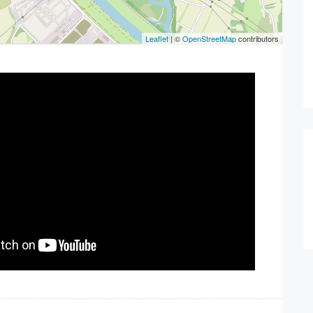
Leaflet
| ©
OpenStreetMap
contributors