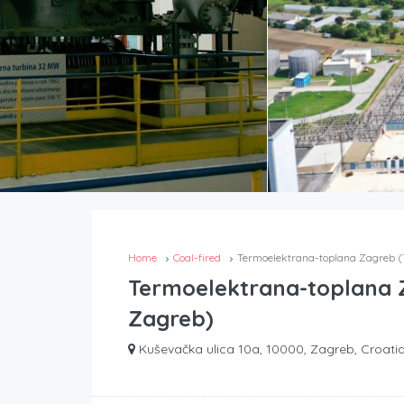
Home
Coal-fired
Termoelektrana-toplana Zagreb 
Termoelektrana-toplana 
Zagreb)
Kuševačka ulica 10a, 10000, Zagreb, Croati