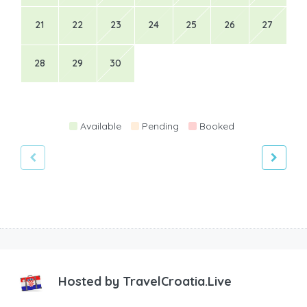
21
22
23
24
25
26
27
28
29
30
Available
Pending
Booked
Hosted by
TravelCroatia.Live