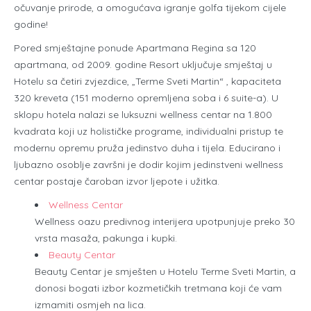
očuvanje prirode, a omogućava igranje golfa tijekom cijele
godine!
Pored smještajne ponude Apartmana Regina sa 120
apartmana, od 2009. godine Resort uključuje smještaj u
Hotelu sa četiri zvjezdice, „Terme Sveti Martin“ , kapaciteta
320 kreveta (151 moderno opremljena soba i 6 suite-a). U
sklopu hotela nalazi se luksuzni wellness centar na 1.800
kvadrata koji uz holističke programe, individualni pristup te
modernu opremu pruža jedinstvo duha i tijela. Educirano i
ljubazno osoblje završni je dodir kojim jedinstveni wellness
centar postaje čaroban izvor ljepote i užitka.
Wellness Centar
Wellness oazu predivnog interijera upotpunjuje preko 30
vrsta masaža, pakunga i kupki.
Beauty Centar
Beauty Centar je smješten u Hotelu Terme Sveti Martin, a
donosi bogati izbor kozmetičkih tretmana koji će vam
izmamiti osmjeh na lica.