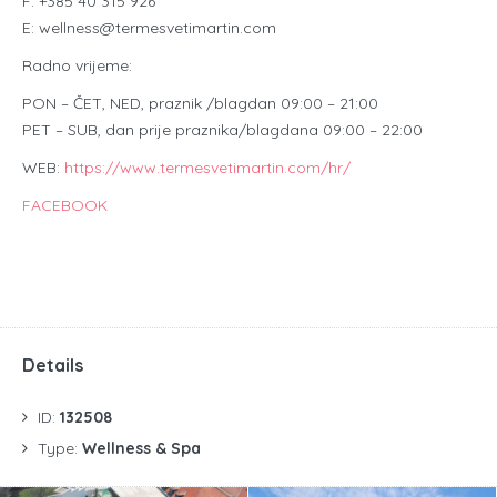
F: +385 40 315 926
E: wellness@termesvetimartin.com
Radno vrijeme:
PON – ČET, NED, praznik /blagdan 09:00 – 21:00
PET – SUB, dan prije praznika/blagdana 09:00 – 22:00
WEB:
https://www.termesvetimartin.com/hr/
FACEBOOK
Details
ID:
132508
Type:
Wellness & Spa