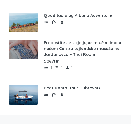
Quad tours by Albona Adventure
Prepustite se iscjeljujućim učincima u
našem Centru tajlandske masaže na
Jordanovcu – Thai Room
50€/Hr
1
2
1
Boat Rental Tour Dubrovnik