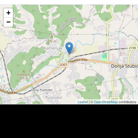
+
−
Leaflet
| ©
OpenStreetMap
contributors