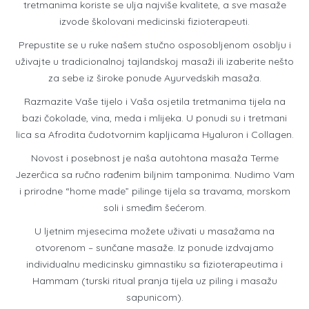
tretmanima koriste se ulja najviše kvalitete, a sve masaže
izvode školovani medicinski fizioterapeuti.
Prepustite se u ruke našem stučno osposobljenom osoblju i
uživajte u tradicionalnoj tajlandskoj masaži ili izaberite nešto
za sebe iz široke ponude Ayurvedskih masaža.
Razmazite Vaše tijelo i Vaša osjetila tretmanima tijela na
bazi čokolade, vina, meda i mlijeka. U ponudi su i tretmani
lica sa Afrodita čudotvornim kapljicama Hyaluron i Collagen.
Novost i posebnost je naša autohtona masaža Terme
Jezerčica sa ručno rađenim biljnim tamponima. Nudimo Vam
i prirodne “home made” pilinge tijela sa travama, morskom
soli i smeđim šećerom.
U ljetnim mjesecima možete uživati u masažama na
otvorenom – sunčane masaže. Iz ponude izdvajamo
individualnu medicinsku gimnastiku sa fizioterapeutima i
Hammam (turski ritual pranja tijela uz piling i masažu
sapunicom).