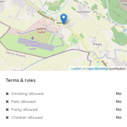
Leaflet
| ©
OpenStreetMap
contributors
Terms & rules
Smoking allowed:
No
Pets allowed:
No
Party allowed:
No
Children allowed:
No