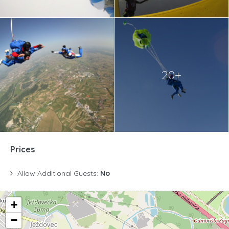
20+
Prices
Allow Additional Guests:
No
+
−