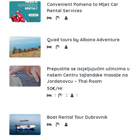
Convenient Pomena to Mljet Car
Rental Services
Quad tours by Albona Adventure
Prepustite se iscjeljujućim učincima u
našem Centru tajlandske masaže na
Jordanovcu – Thai Room
50€/Hr
1
2
1
Boat Rental Tour Dubrovnik