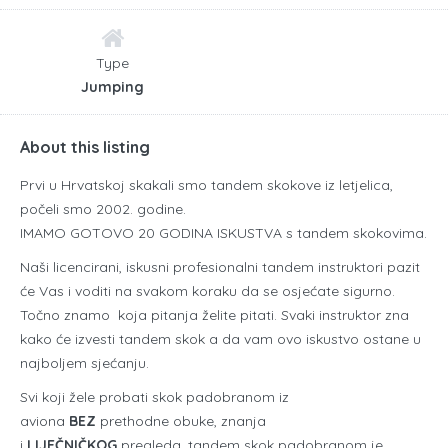
Type
Jumping
About this listing
Prvi u Hrvatskoj skakali smo tandem skokove iz letjelica,
počeli smo 2002. godine.
IMAMO GOTOVO 20 GODINA ISKUSTVA s tandem skokovima.
Naši licencirani, iskusni profesionalni tandem instruktori pazit
će Vas i voditi na svakom koraku da se osjećate sigurno.
Točno znamo koja pitanja želite pitati. Svaki instruktor zna
kako će izvesti tandem skok a da vam ovo iskustvo ostane u
najboljem sjećanju.
Svi koji žele probati skok padobranom iz
aviona
BEZ
prethodne obuke, znanja
i
LIJEČNIČKOG
pregleda, tandem skok padobranom je