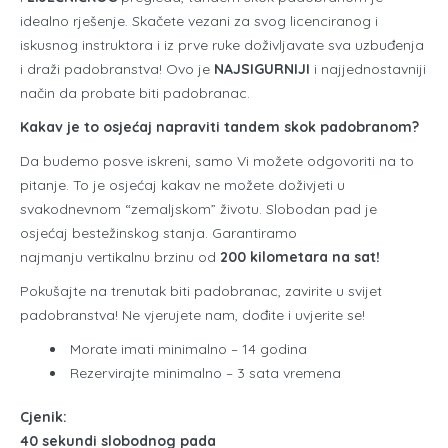
idealno rješenje. Skačete vezani za svog licenciranog i
iskusnog instruktora i iz prve ruke doživljavate sva uzbuđenja
i draži padobranstva! Ovo je
NAJSIGURNIJI
i najjednostavniji
način da probate biti padobranac.
Kakav je to osjećaj
napraviti tandem skok padobranom?
Da budemo posve iskreni, samo Vi možete odgovoriti na to
pitanje. To je osjećaj kakav ne možete doživjeti u
svakodnevnom “zemaljskom” životu. Slobodan pad je
osjećaj bestežinskog stanja. Garantiramo
najmanju vertikalnu brzinu od
200 kilometara na sat!
Pokušajte na trenutak biti padobranac, zavirite u svijet
padobranstva! Ne vjerujete nam, dođite i uvjerite se!
Morate imati minimalno – 14 godina
Rezervirajte minimalno – 3 sata vremena
Cjenik:
40 sekundi slobodnog pada