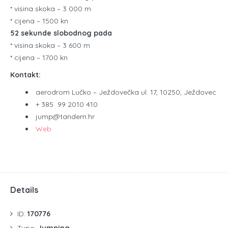
* visina skoka – 3 000 m
* cijena – 1500 kn
52 sekunde slobodnog pada
* visina skoka – 3 600 m
* cijena – 1700 kn
Kontakt:
aerodrom Lučko – Ježdovečka ul. 17, 10250, Ježdovec
+ 385 99 2010 410
jump@tandem.hr
Web
Details
ID:
170776
Type:
Jumping