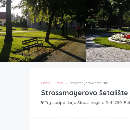
Home
Park
Strossmayerovo šetalište
Strossmayerovo šetalište
Trg Josipa Jurja Strossmayera 5, 44250, Petr