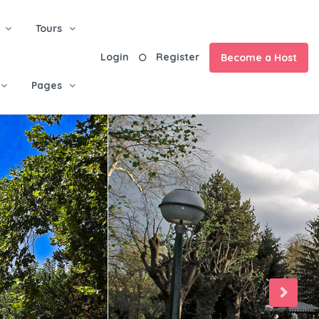
Tours
Login
Register
Become a Host
Pages