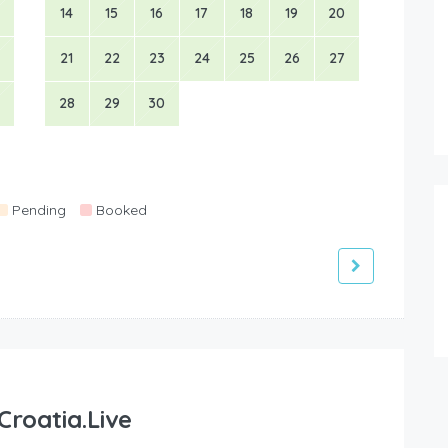
14
15
16
17
18
19
20
21
22
23
24
25
26
27
28
29
30
Pending
Booked
Croatia.Live