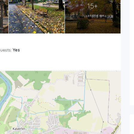
15+
Guests:
Yes