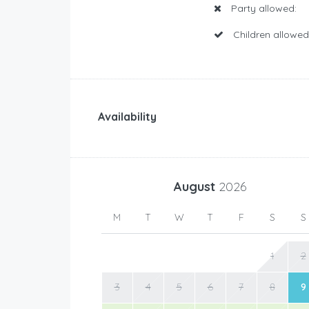
Party allowed:
Children allowed
Availability
August
2026
M
T
W
T
F
S
S
1
2
3
4
5
6
7
8
9