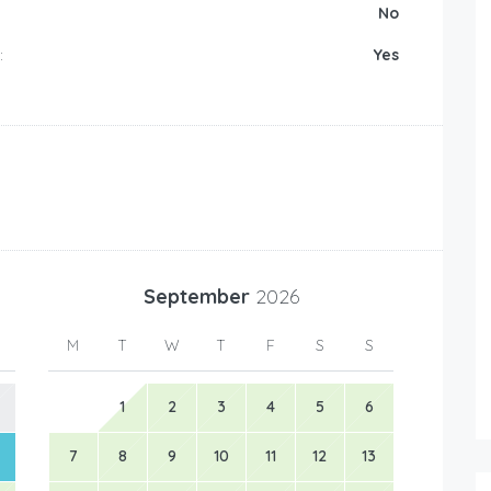
No
:
Yes
September
2026
M
T
W
T
F
S
S
1
2
3
4
5
6
7
8
9
10
11
12
13