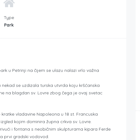
Type
Park
rk u Petrinji na čijem se ulazu nalazi vrlo važna
ekad se uzdizala turska utvrda koju kršćanska
ine na blagdan sv. Lovre zbog čega je ovaj svetac
me kratke vladavine Napoleona u 18 st. Francuska
v izgled kojim dominira župna crkva sv. Lovre.
rivući i fontana s neobičnim skulpturama kipara Ferde
va prvi gradski vodovod.