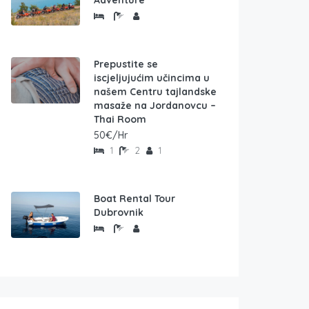
Adventure
Prepustite se
iscjeljujućim učincima u
našem Centru tajlandske
masaže na Jordanovcu –
Thai Room
50€/Hr
1
2
1
Boat Rental Tour
Dubrovnik