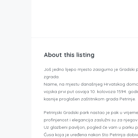
About this listing
Još jedno lijepo mjesto zasigurno je Gradski pa
zgrada.
Naime, na mjestu današnjeg Hrvatskog doma n
vojska prvi put osvaja 10. kolovoza 1594. god
kasnije proglašen zaštitnikom grada Petrinje.
Petrinjski Gradski park nastao je pak u vrije
profinjenost i elegancija zaslužni su za njego
Uz glazbeni paviljon, pogled će vam u parku p
Ćusa koja je uređena nakon što Petrinja dobi