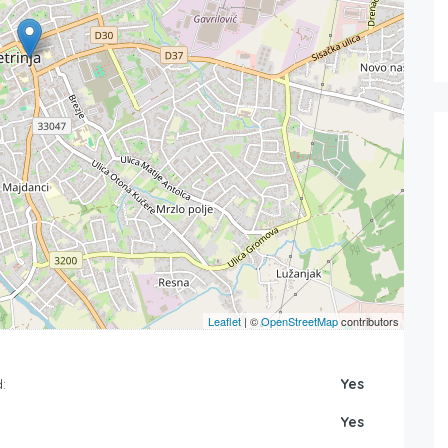
Leaflet
| ©
OpenStreetMap
contributors
:
Yes
Yes