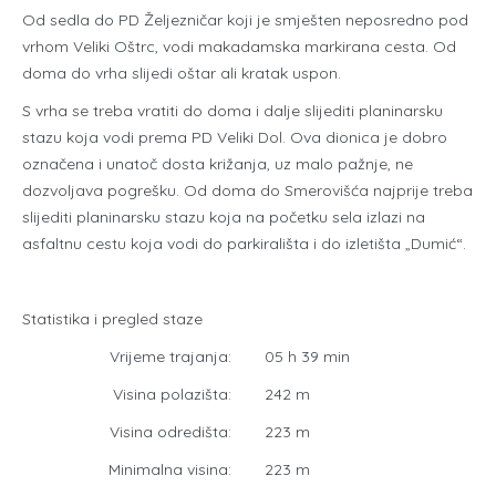
Od sedla do PD Željezničar koji je smješten neposredno pod
vrhom Veliki Oštrc, vodi makadamska markirana cesta. Od
doma do vrha slijedi oštar ali kratak uspon.
S vrha se treba vratiti do doma i dalje slijediti planinarsku
stazu koja vodi prema PD Veliki Dol. Ova dionica je dobro
označena i unatoč dosta križanja, uz malo pažnje, ne
dozvoljava pogrešku. Od doma do Smerovišća najprije treba
slijediti planinarsku stazu koja na početku sela izlazi na
asfaltnu cestu koja vodi do parkirališta i do izletišta „Dumić“.
Statistika i pregled staze
Vrijeme trajanja:
05 h 39 min
Visina polazišta:
242 m
Visina odredišta:
223 m
Minimalna visina:
223 m