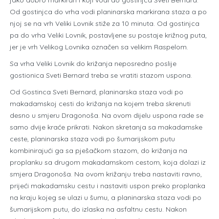
Od gostinjca do vrha vodi planinarska markirana staza a po
njoj se na vrh Veliki Lovnik stiže za 10 minuta. Od gostinjca
pa do vrha Veliki Lovnik, postavljene su postaje križnog puta,
jer je vrh Velikog Lovnika označen sa velikim Raspelom.
Sa vrha Veliki Lovnik do križanja neposredno poslije
gostionica Sveti Bernard treba se vratiti stazom uspona.
Od Gostinca Sveti Bernard, planinarska staza vodi po
makadamskoj cesti do križanja na kojem treba skrenuti
desno u smjeru Dragonoša. Na ovom dijelu uspona rade se
samo dvije kraće prikrati. Nakon skretanja sa makadamske
ceste, planinarska staza vodi po šumarijskom putu
kombinirajući ga sa pješačkom stazom, do križanja na
proplanku sa drugom makadamskom cestom, koja dolazi iz
smjera Dragonoša. Na ovom križanju treba nastaviti ravno,
prijeći makadamsku cestu i nastaviti uspon preko proplanka
na kraju kojeg se ulazi u šumu, a planinarska staza vodi po
šumarijskom putu, do izlaska na asfaltnu cestu. Nakon