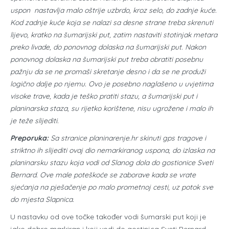
uspon nastavlja malo oštrije uzbrdo, kroz selo, do zadnje kuće.
Kod zadnje kuće koja se nalazi sa desne strane treba skrenuti
lijevo, kratko na šumarijski put, zatim nastaviti stotinjak metara
preko livade, do ponovnog dolaska na šumarijski put. Nakon
ponovnog dolaska na šumarijski put treba obratiti posebnu
pažnju da se ne promaši skretanje desno i da se ne produži
logično dalje po njemu. Ovo je posebno naglašeno u uvjetima
visoke trave, kada je teško pratiti stazu, a šumarijski put i
planinarska staza, su rijetko korištene, nisu ugrožene i malo ih
je teže slijediti.
Preporuka:
Sa stranice planinarenje.hr skinuti gps tragove i
striktno ih slijediti ovaj dio nemarkiranog uspona, do izlaska na
planinarsku stazu koja vodi od Slanog dola do gostionice Sveti
Bernard. Ove male poteškoće se zaborave kada se vrate
sjećanja na pješačenje po malo prometnoj cesti, uz potok sve
do mjesta Slapnica.
U nastavku od ove točke također vodi šumarski put koji je
jako dobro markiran i koji vodi do gostinjca Sveti Bernard.