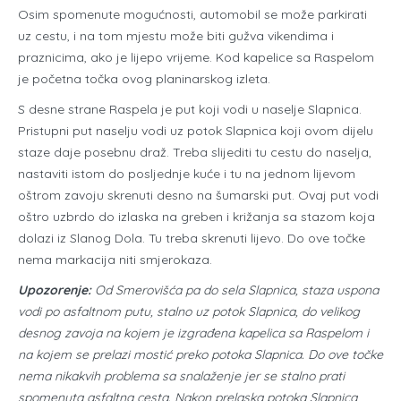
Osim spomenute mogućnosti, automobil se može parkirati
uz cestu, i na tom mjestu može biti gužva vikendima i
praznicima, ako je lijepo vrijeme. Kod kapelice sa Raspelom
je početna točka ovog planinarskog izleta.
S desne strane Raspela je put koji vodi u naselje Slapnica.
Pristupni put naselju vodi uz potok Slapnica koji ovom dijelu
staze daje posebnu draž. Treba slijediti tu cestu do naselja,
nastaviti istom do posljednje kuće i tu na jednom lijevom
oštrom zavoju skrenuti desno na šumarski put. Ovaj put vodi
oštro uzbrdo do izlaska na greben i križanja sa stazom koja
dolazi iz Slanog Dola. Tu treba skrenuti lijevo. Do ove točke
nema markacija niti smjerokaza.
Upozorenje:
Od Smerovišća pa do sela Slapnica, staza uspona
vodi po asfaltnom putu, stalno uz potok Slapnica, do velikog
desnog zavoja na kojem je izgrađena kapelica sa Raspelom i
na kojem se prelazi mostić preko potoka Slapnica. Do ove točke
nema nikakvih problema sa snalaženje jer se stalno prati
spomenuta asfaltna cesta. Nakon prelaska potoka Slapnica