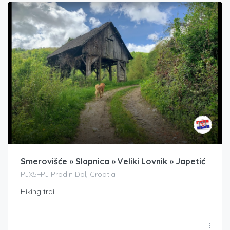
Smerovišće » Slapnica » Veliki Lovnik » Japetić
PJX5+PJ Prodin Dol, Croatia
Hiking trail