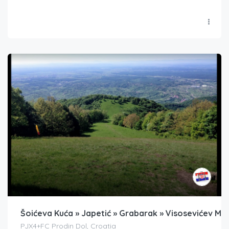
Šoićeva Kuća » Japetić » Grabarak » Visosevićev Mli
PJX4+FC Prodin Dol, Croatia