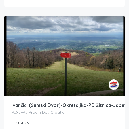
Ivančići (Šumski Dvor)-Okretaljka-PD Žitnica-Japeti
PJX5+PJ Prodin Dol, Croatia
Hiking trail