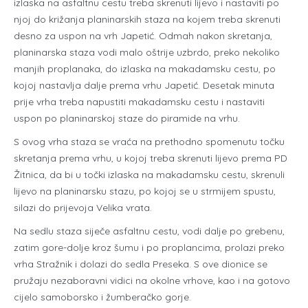
izlaska na asfaltnu cestu treba skrenuti lijevo i nastaviti po
njoj do križanja planinarskih staza na kojem treba skrenuti
desno za uspon na vrh Japetić. Odmah nakon skretanja,
planinarska staza vodi malo oštrije uzbrdo, preko nekoliko
manjih proplanaka, do izlaska na makadamsku cestu, po
kojoj nastavlja dalje prema vrhu Japetić. Desetak minuta
prije vrha treba napustiti makadamsku cestu i nastaviti
uspon po planinarskoj staze do piramide na vrhu.
S ovog vrha staza se vraća na prethodno spomenutu točku
skretanja prema vrhu, u kojoj treba skrenuti lijevo prema PD
Žitnica, da bi u točki izlaska na makadamsku cestu, skrenuli
lijevo na planinarsku stazu, po kojoj se u strmijem spustu,
silazi do prijevoja Velika vrata.
Na sedlu staza siječe asfaltnu cestu, vodi dalje po grebenu,
zatim gore-dolje kroz šumu i po proplancima, prolazi preko
vrha Stražnik i dolazi do sedla Preseka. S ove dionice se
pružaju nezaboravni vidici na okolne vrhove, kao i na gotovo
cijelo samoborsko i žumberačko gorje.