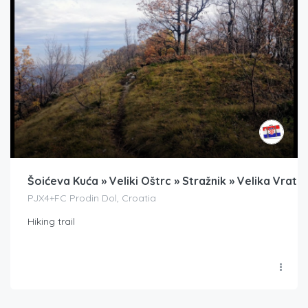
Šoićeva Kuća » Veliki Oštrc » Stražnik » Velika Vrata
PJX4+FC Prodin Dol, Croatia
Hiking trail