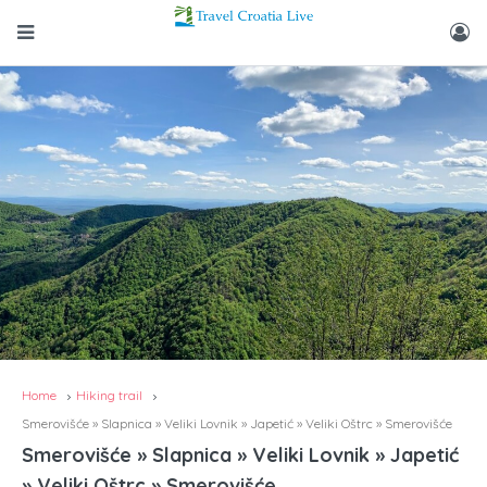
Home
Hiking trail
Smerovišće » Slapnica » Veliki Lovnik » Japetić » Veliki Oštrc » Smerovišće
Smerovišće » Slapnica » Veliki Lovnik » Japetić
» Veliki Oštrc » Smerovišće