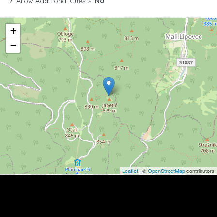
Allow Additional Guests:
No
+
−
Leaflet
| ©
OpenStreetMap
contributors