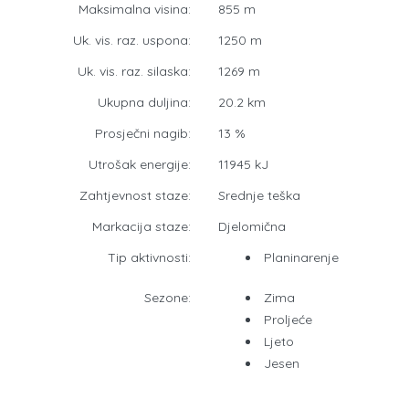
Maksimalna visina:
855 m
Uk. vis. raz. uspona:
1250 m
Uk. vis. raz. silaska:
1269 m
Ukupna duljina:
20.2 km
Prosječni nagib:
13 %
Utrošak energije:
11945 kJ
Zahtjevnost staze:
Srednje teška
Markacija staze:
Djelomična
Tip aktivnosti:
Planinarenje
Sezone:
Zima
Proljeće
Ljeto
Jesen