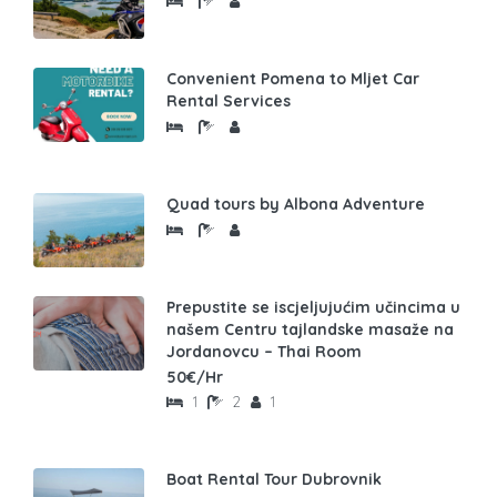
Convenient Pomena to Mljet Car
Rental Services
Quad tours by Albona Adventure
Prepustite se iscjeljujućim učincima u
našem Centru tajlandske masaže na
Jordanovcu – Thai Room
50€/Hr
1
2
1
Boat Rental Tour Dubrovnik