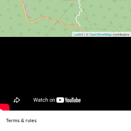
Leaflet
| ©
OpenStreetMap
contributors
Terms & rules