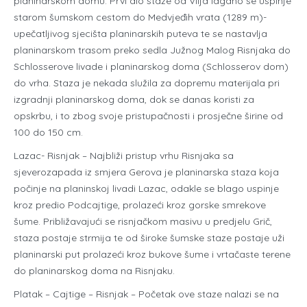
planinarskom domu. Prvi dio staze od Vilja lagano se uspinje
starom šumskom cestom do Medvjeđih vrata (1289 m)-
upečatljivog sjecišta planinarskih puteva te se nastavlja
planinarskom trasom preko sedla Južnog Malog Risnjaka do
Schlosserove livade i planinarskog doma (Schlosserov dom)
do vrha. Staza je nekada služila za dopremu materijala pri
izgradnji planinarskog doma, dok se danas koristi za
opskrbu, i to zbog svoje pristupačnosti i prosječne širine od
100 do 150 cm.
Lazac- Risnjak – Najbliži pristup vrhu Risnjaka sa
sjeverozapada iz smjera Gerova je planinarska staza koja
počinje na planinskoj livadi Lazac, odakle se blago uspinje
kroz predio Podcajtige, prolazeći kroz gorske smrekove
šume. Približavajući se risnjačkom masivu u predjelu Grič,
staza postaje strmija te od široke šumske staze postaje uži
planinarski put prolazeći kroz bukove šume i vrtačaste terene
do planinarskog doma na Risnjaku.
Platak – Cajtige – Risnjak – Početak ove staze nalazi se na