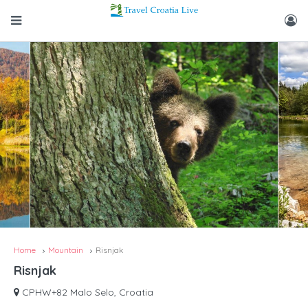
Home
Mountain
Risnjak
Risnjak
CPHW+82 Malo Selo, Croatia