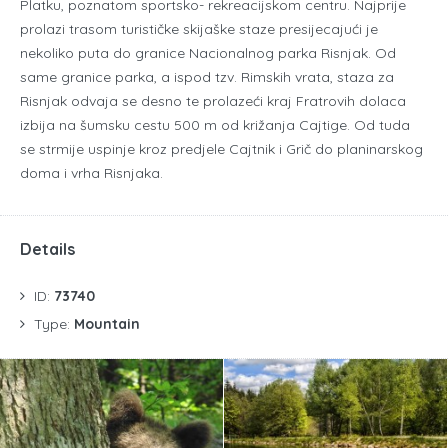
Platku, poznatom sportsko- rekreacijskom centru. Najprije
prolazi trasom turističke skijaške staze presijecajući je
nekoliko puta do granice Nacionalnog parka Risnjak. Od
same granice parka, a ispod tzv. Rimskih vrata, staza za
Risnjak odvaja se desno te prolazeći kraj Fratrovih dolaca
izbija na šumsku cestu 500 m od križanja Cajtige. Od tuda
se strmije uspinje kroz predjele Cajtnik i Grič do planinarskog
doma i vrha Risnjaka.
Details
ID:
73740
Type:
Mountain