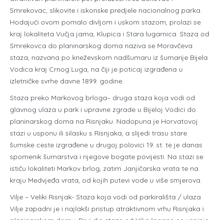
Smrekovac, slikovite i iskonske predjele nacionalnog parka.
Hodajući ovom pomalo divljom i uskom stazom, prolazi se
kraj lokaliteta Vučja jama, Klupica i Stara lugarnica. Staza od
Smrekovca do planinarskog doma naziva se Moravčeva
staza, nazvana po kneževskom nadšumaru iz šumarije Bijela
Vodica kraj Crnog Luga, na čiji je poticaj izgrađena u
izletničke svrhe davne 1899. godine.
Staza preko Markovog brloga– druga staza koja vodi od
glavnog ulaza u park i upravne zgrade u Bijeloj Vodici do
planinarskog doma na Risnjaku. Nadopuna je Horvatovoj
stazi u usponu ili silasku s Risnjaka, a slijedi trasu stare
šumske ceste izgrađene u drugoj polovici 19. st. te je danas
spomenik šumarstva i njegove bogate povijesti. Na stazi se
ističu lokaliteti Markov brlog, zatim Janjičarska vrata te na
kraju Medvjeđa vrata, od kojih putevi vode u više smjerova.
Vilje – Veliki Risnjak- Staza koja vodi od parkirališta / ulaza
Vilje zapadni je i najlakši pristup atraktivnom vrhu Risnjaka i