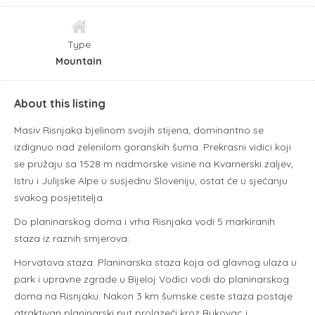
Type
Mountain
About this listing
Masiv Risnjaka bjelinom svojih stijena, dominantno se
izdignuo nad zelenilom goranskih šuma. Prekrasni vidici koji
se pružaju sa 1528 m nadmorske visine na Kvarnerski zaljev,
Istru i Julijske Alpe u susjednu Sloveniju, ostat će u sjećanju
svakog posjetitelja.
Do planinarskog doma i vrha Risnjaka vodi 5 markiranih
staza iz raznih smjerova:
Horvatova staza: Planinarska staza koja od glavnog ulaza u
park i upravne zgrade u Bijeloj Vodici vodi do planinarskog
doma na Risnjaku. Nakon 3 km šumske ceste staza postaje
atraktivan planinarski put prolazeći kroz Bukovac i