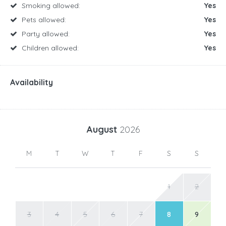
Smoking allowed:
Yes
Pets allowed:
Yes
Party allowed:
Yes
Children allowed:
Yes
Availability
August
2026
M
T
W
T
F
S
S
1
2
3
4
5
6
7
8
9