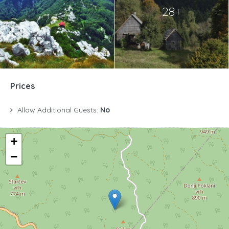
28+
Prices
Allow Additional Guests:
No
+
−