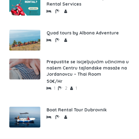
Rental Services
Quad tours by Albona Adventure
Prepustite se iscjeljujućim učincima u
našem Centru tajlandske masaže na
Jordanovcu – Thai Room
50€/Hr
1
2
1
Boat Rental Tour Dubrovnik