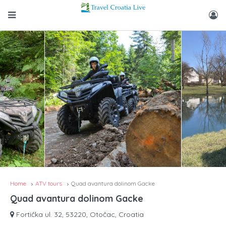
Home
ATV tours
Quad avantura dolinom Gacke
Quad avantura dolinom Gacke
Fortička ul. 32, 53220, Otočac, Croatia