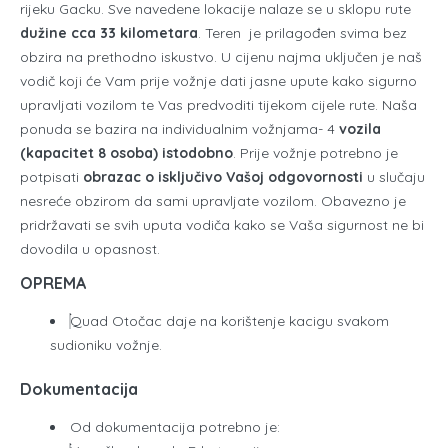
rijeku Gacku. Sve navedene lokacije nalaze se u sklopu rute
dužine cca 33 kilometara
. Teren je prilagođen svima bez
obzira na prethodno iskustvo. U cijenu najma uključen je naš
vodič koji će Vam prije vožnje dati jasne upute kako sigurno
upravljati vozilom te Vas predvoditi tijekom cijele rute. Naša
ponuda se bazira na individualnim vožnjama- 4
vozila
(kapacitet 8 osoba) istodobno
. Prije vožnje potrebno je
potpisati
obrazac o isključivo Vašoj odgovornosti
u slučaju
nesreće obzirom da sami upravljate vozilom. Obavezno je
pridržavati se svih uputa vodiča kako se Vaša sigurnost ne bi
dovodila u opasnost.
OPREMA
Quad Otočac daje na korištenje kacigu svakom
sudioniku vožnje.
Dokumentacija
Od dokumentacija potrebno je: