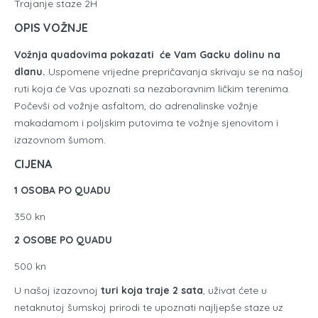
Trajanje staze 2H
OPIS VOŽNJE
Vožnja quadovima pokazati će Vam Gacku dolinu na
dlanu.
Uspomene vrijedne prepričavanja skrivaju se na našoj
ruti koja će Vas upoznati sa nezaboravnim ličkim terenima.
Počevši od vožnje asfaltom, do adrenalinske vožnje
makadamom i poljskim putovima te vožnje sjenovitom i
izazovnom šumom.
CIJENA
1 OSOBA PO QUADU
350 kn
2 OSOBE PO QUADU
500 kn
U našoj izazovnoj
turi koja traje 2 sata
, uživat ćete u
netaknutoj šumskoj prirodi te upoznati najljepše staze uz