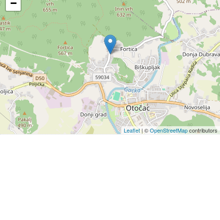
−
Leaflet
| ©
OpenStreetMap
contributors