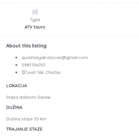
Type
ATV tours
About this listing
quad.kayak.otocac@gmail.com
0981706707
Čovići 166, Otočac
LOKACIJA
Staza dolinom Gacke
DUŽINA
Dužina staze 33 km
TRAJANJE STAZE