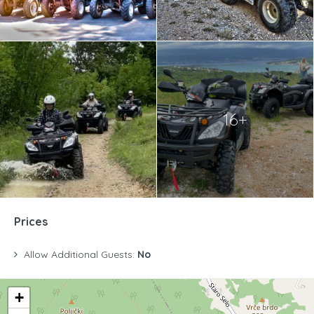
16+
Prices
Allow Additional Guests:
No
+