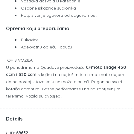
Vozačka dozvola B kategorije
Osobne iskaznice sudionika
Potpisivanje ugovora od odgovornosti
Oprema koju preporučamo
Rukavice
Adekvatnu odjeću i obuću
OPIS VOZILA
U ponudi imamo Quadove proizvođača
CFmoto snage 450
ccm i 520 ccm
s kojim i na najtežim terenima imate dojam
da ne postoji staza koju ne možete prijeći. Pogon na sva 4
kotača garantira izvrsne performanse i na najzahtjevnijim
terenima. Vozila su dvosjedi.
Details
ID:
69632