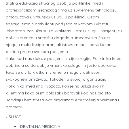
Stalna edukacija stručnog osoblja poliklinike Imed i
profesionalizam liječničkog tima uz suvremenu tehnologiju
omogućavaju vrhunsku uslugu u poliklinici. Osam
specijaliziranih ambulanti pod jednim krovom i vlastiti
laboratorij zaslužni su za kvalitetnu i brzu uslugu. Pacijent je u
poliklinici Imed u središtu događaja. Imedovi stručnjaci
njeguju multidisciplinaran, ali istovremeno i individualan
pristup prema svakom pacijentu.
Kako kod nas dolaze pacijenti iz cijele regije, Poliklinika Imed
pobrinula se da dobiju vrhunsku uslugu i mjesto oporavka
tako se u vrlo kratkom vremenu mogu vratiti svom
svakodnevnom životu. Također, u svojoj organizaciji,
Poliklinika Imed ima i vozača, koji je na usluzi svojim
klijentima kako bi im dolazak i boravak kod nas bio što
ugodniji i bez stresa oko organizacije te trošenja vremena u
prometu.
USLUGE:
DENTALNA MEDICINA