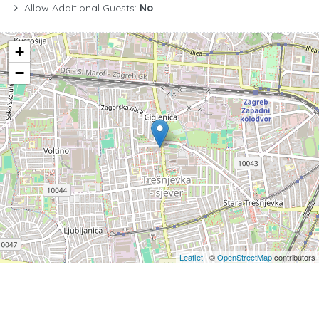
Allow Additional Guests:
No
+
−
Leaflet
| ©
OpenStreetMap
contributors