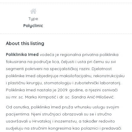
Type
Polyclinic
About this listing
Poliklinika Imed
vodeća je regionalna privatna poliklinika
fokusirana na područje lica, čeljusti i usta pri čemu su svi
segmenti pokriveni na specijalističkoj razini. Djelatnost
poliklinike Imed objedinjuje maksilofacijalnu, rekonstrukcijsku
i plastičnu kirurgiju, stomatologiju i zubotehnički laboratorij.
Poliklinika Imed nastala je 2009. godine, a njezini osnivači
su mr. sc. Marko Krmpotić i dr. sc. Sandra Anić-Milošević.
Od osnutka, poliklinika Imed pruža vrhunsku uslugu svojim
pacijentima. Njeni stručnjaci obrazovali su se i stručno
usavršavali u Hrvatskoj i inozemstvu, a također redovito
sudjeluju na stručnim kongresima kao polaznici i predavači.