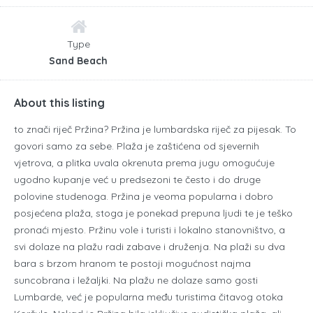
Type
Sand Beach
About this listing
to znači riječ Pržina? Pržina je lumbardska riječ za pijesak. To
govori samo za sebe. Plaža je zaštićena od sjevernih
vjetrova, a plitka uvala okrenuta prema jugu omogućuje
ugodno kupanje već u predsezoni te često i do druge
polovine studenoga. Pržina je veoma popularna i dobro
posjećena plaža, stoga je ponekad prepuna ljudi te je teško
pronaći mjesto. Pržinu vole i turisti i lokalno stanovništvo, a
svi dolaze na plažu radi zabave i druženja. Na plaži su dva
bara s brzom hranom te postoji mogućnost najma
suncobrana i ležaljki. Na plažu ne dolaze samo gosti
Lumbarde, već je popularna među turistima čitavog otoka