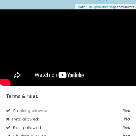
Leaflet
| ©
OpenStreetMap
contributors
Terms & rules
Smoking allowed:
Yes
Pets allowed:
No
Party allowed:
Yes
Children allowed:
Yes