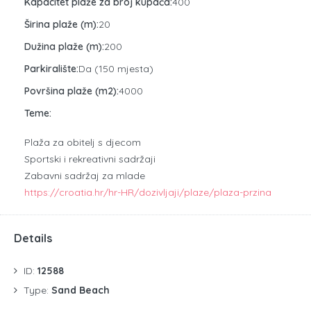
Kapacitet plaže za broj kupača:
400
Širina plaže (m):
20
Dužina plaže (m):
200
Parkiralište:
Da (150 mjesta)
Površina plaže (m2):
4000
Teme:
Plaža za obitelj s djecom
Sportski i rekreativni sadržaji
Zabavni sadržaj za mlade
https://croatia.hr/hr-HR/dozivljaji/plaze/plaza-przina
Details
ID:
12588
Type:
Sand Beach