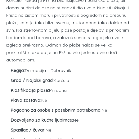
Korčule. Nekad je Pržina bila isključivo nudistička plaža, ali
danas nudisti dolaze na stjenoviti dio uvale. Nudisti uživaju i
kristalno čistom moru i privatnosti s pogledom na prepunu
plažu, koja je tako blizu svemu, a istodobno tako daleko od
svih. Na stjenovitom dijelu plaže postoje dijelovi s prirodnim
hladom ispod borova, a zalazak sunca s tog dijela uvale
izgleda prekrasno. Odmah do plaže nalazi se veliko
parkiralište tako da je na Pržinu vrlo jednostavno doći
automobilom.
Regija:
Dalmacija – Dubrovnik
Grad / Najbliži grad:
Korčula
Klasifikacija plaže:
Prirodna
Plava zastava:
Ne
Pogodno za osobe s posebnim potrebama:
Ne
Dozvoljeno za kućne ljubimce:
Ne
Spasilac / čuvar:
Ne