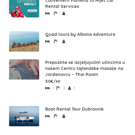
Convenient Pomena to Mljet Car
Rental Services
Quad tours by Albona Adventure
Prepustite se iscjeljujućim učincima u
našem Centru tajlandske masaže na
Jordanovcu – Thai Room
50€/Hr
1
2
1
Boat Rental Tour Dubrovnik