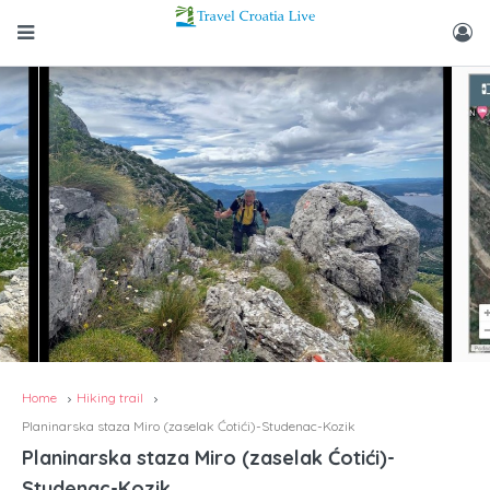
Home
Hiking trail
Planinarska staza Miro (zaselak Ćotići)-Studenac-Kozik
Planinarska staza Miro (zaselak Ćotići)-
Studenac-Kozik