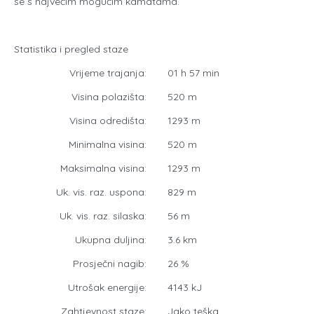
se s najvećim mogućim kamatama.
Statistika i pregled staze
Vrijeme trajanja:
01 h 57 min
Visina polazišta:
520 m
Visina odredišta:
1293 m
Minimalna visina:
520 m
Maksimalna visina:
1293 m
Uk. vis. raz. uspona:
829 m
Uk. vis. raz. silaska:
56 m
Ukupna duljina:
3.6 km
Prosječni nagib:
26 %
Utrošak energije:
4143 kJ
Zahtjevnost staze:
Jako teška