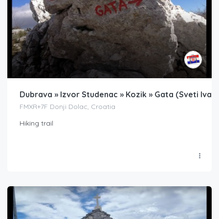
Dubrava » Izvor Studenac » Kozik » Gata (Sveti Ivan
FMXR+7F Donji Dolac, Croatia
Hiking trail