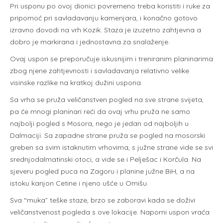
Pri usponu po ovoj dionici povremeno treba koristiti i ruke za
pripomoć pri savladavanju kamenjara, i konačno gotovo
izravno dovodi na vrh Kozik. Staza je izuzetno zahtjevna a
dobro je markirana i jednostavna za snalaženje.
Ovaj uspon se preporučuje iskusnijim i treniranim planinarima
zbog njene zahtjevnosti i savladavanja relativno velike
visinske razlike na kratkoj dužini uspona.
Sa vrha se pruža veličanstven pogled na sve strane svijeta,
pa će mnogi planinari reći da ovaj vrhu pruža ne samo
najbolji pogled s Mosora, nego je jedan od najboljih u
Dalmaciji. Sa zapadne strane pruža se pogled na mosorski
greben sa svim istaknutim vrhovima, s južne strane vide se svi
srednjodalmatinski otoci, a vide se i Pelješac i Korčula. Na
sjeveru pogled puca na Zagoru i planine južne BiH, a na
istoku kanjon Cetine i njeno ušće u Omišu.
Sva “muka” teške staze, brzo se zaboravi kada se doživi
veličanstvenost pogleda s ove lokacije. Naporni uspon vraća