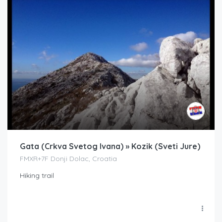
Gata (Crkva Svetog Ivana) » Kozik (Sveti Jure)
FMXR+7F Donji Dolac, Croatia
Hiking trail