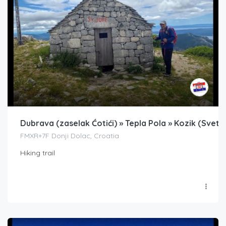
Dubrava (zaselak Ćotići) » Tepla Pola » Kozik (Sveti 
FMXR+7F Donji Dolac, Croatia
Hiking trail