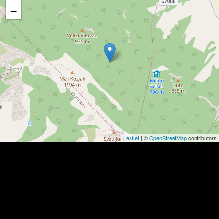
−
Leaflet
| ©
OpenStreetMap
contributors