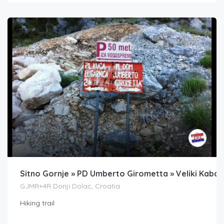
Sitno Gornje » PD Umberto Girometta » Veliki Kabal
GJMR+4R Donji Dolac, Croatia
Hiking trail