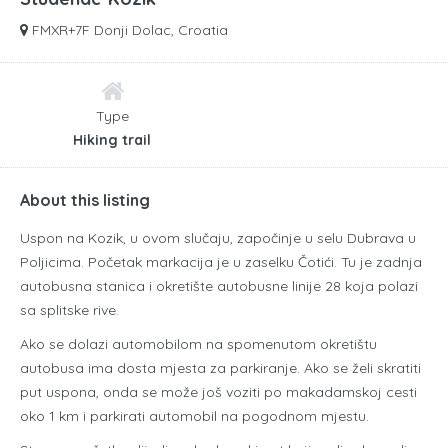
FMXR+7F Donji Dolac, Croatia
Type
Hiking trail
About this listing
Uspon na Kozik, u ovom slučaju, započinje u selu Dubrava u
Poljicima. Početak markacija je u zaselku Čotići. Tu je zadnja
autobusna stanica i okretište autobusne linije 28 koja polazi
sa splitske rive.
Ako se dolazi automobilom na spomenutom okretištu
autobusa ima dosta mjesta za parkiranje. Ako se želi skratiti
put uspona, onda se može još voziti po makadamskoj cesti
oko 1 km i parkirati automobil na pogodnom mjestu.