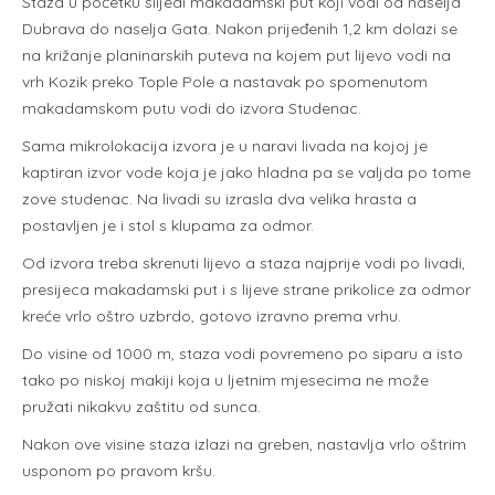
Staza u početku slijedi makadamski put koji vodi od naselja
Dubrava do naselja Gata. Nakon prijeđenih 1,2 km dolazi se
na križanje planinarskih puteva na kojem put lijevo vodi na
vrh Kozik preko Tople Pole a nastavak po spomenutom
makadamskom putu vodi do izvora Studenac.
Sama mikrolokacija izvora je u naravi livada na kojoj je
kaptiran izvor vode koja je jako hladna pa se valjda po tome
zove studenac. Na livadi su izrasla dva velika hrasta a
postavljen je i stol s klupama za odmor.
Od izvora treba skrenuti lijevo a staza najprije vodi po livadi,
presijeca makadamski put i s lijeve strane prikolice za odmor
kreće vrlo oštro uzbrdo, gotovo izravno prema vrhu.
Do visine od 1000 m, staza vodi povremeno po siparu a isto
tako po niskoj makiji koja u ljetnim mjesecima ne može
pružati nikakvu zaštitu od sunca.
Nakon ove visine staza izlazi na greben, nastavlja vrlo oštrim
usponom po pravom kršu.