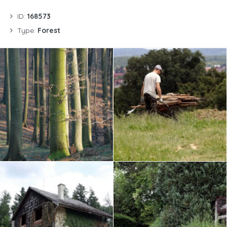
ID:
168573
Type:
Forest