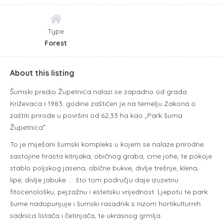
Type
Forest
About this listing
Šumski predio Župetnica nalazi se zapadno od grada
Križevaca i 1983. godine zaštićen je na temelju Zakona o
zaštiti prirode u površini od 62,33 ha kao „Park šuma
Župetnica‟.
To je miješani šumski kompleks u kojem se nalaze prirodne
sastojine hrasta kitnjaka, običnog graba, crne johe, te pokoje
stablo poljskog jasena, obične bukve, divlje trešnje, klena,
lipe, divlje jabuke …. što tom području daje izuzetnu
fitocenološku, pejzažnu i estetsku vrijednost. Ljepotu te park
šume nadopunjuje i šumski rasadnik s nizom hortikulturnih
sadnica listača i četinjača, te ukrasnog grmlja.