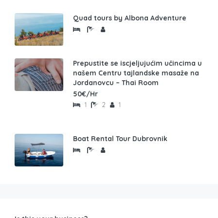
Quad tours by Albona Adventure
Prepustite se iscjeljujućim učincima u
našem Centru tajlandske masaže na
Jordanovcu – Thai Room
50€/Hr
1
2
1
Boat Rental Tour Dubrovnik