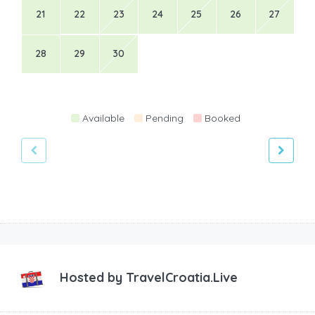
21
22
23
24
25
26
27
28
29
30
Available
Pending
Booked
Hosted by
TravelCroatia.Live