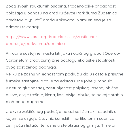
Zbog svojih strukturnih osobina, fitocenološke pripadnosti i
položaja u odnosu na grad Križevce Park šuma Župetnica
predstavlja „pluća‟ grada Križevaca. Namijenjena je za
odmor i rekreaciju.
https://www.zastita-prirode-kckzz.hr/zasticena-
podrucja/park-suma/upetnica
Prirodne sastojine hrasta kitnjaka i običnog graba (Querco-
Carpinetum croaticum) čine podlogu ekološke stabilnosti
ovog zaštićenog područja.
Veliku pejzažnu vrijednost tom području daju i ostale prisutne
šumske sastojine, a to je zajednica Crne johe (Frangulo-
Alnetum glutinosae), zastupljenost poljskog jasena, obične
bukve, divlje trešnje, klena, lipe, divlje jabuke, te pokoje stablo
alohtonog bagrema.
U okviru zaštićenog područja nalazi se i šumski rasadnik u
kojem se uzgaja čitav niz šumskih i hortikulturnih sadnica
četinjača i listača, te razne vrste ukrasnog grmlja. Time on