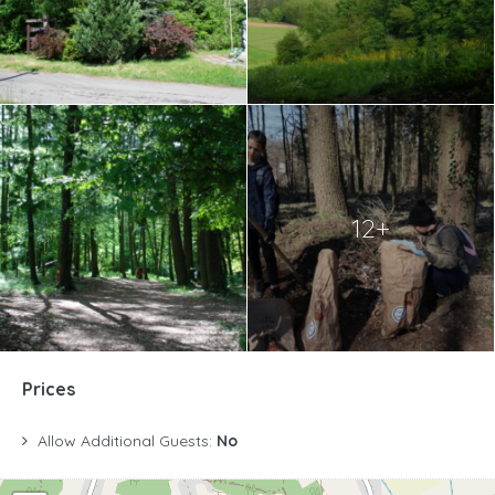
12+
Prices
Allow Additional Guests:
No