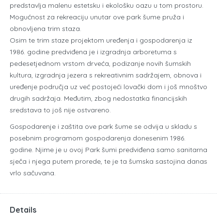
predstavlja malenu estetsku i ekološku oazu u tom prostoru.
Mogućnost za rekreaciju unutar ove park šume pruža i
obnovljena trim staza.
Osim te trim staze projektom uređenja i gospodarenja iz
1986. godine predviđena je i izgradnja arboretuma s
pedesetjednom vrstom drveća, podizanje novih šumskih
kultura, izgradnja jezera s rekreativnim sadržajem, obnova i
uređenje područja uz već postojeći lovački dom i još mnoštvo
drugih sadržaja. Međutim, zbog nedostatka financijskih
sredstava to još nije ostvareno.
Gospodarenje i zaštita ove park šume se odvija u skladu s
posebnim programom gospodarenja donesenim 1986.
godine. Njime je u ovoj Park šumi predviđena samo sanitarna
sječa i njega putem prorede, te je ta šumska sastojina danas
vrlo sačuvana.
Details