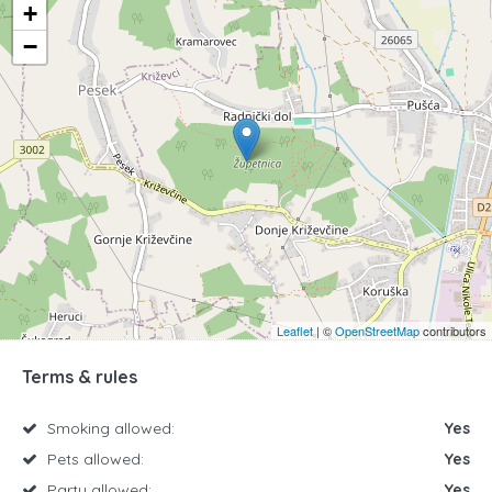
+
−
Leaflet
| ©
OpenStreetMap
contributors
Terms & rules
Smoking allowed:
Yes
Pets allowed:
Yes
Party allowed:
Yes