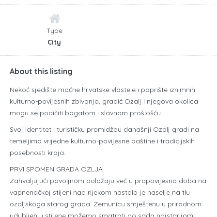
Type
City
About this listing
Nekoć sjedište moćne hrvatske vlastele i poprište iznimnih
kulturno-povijesnih zbivanja, gradić Ozalj i njegova okolica
mogu se podičiti bogatom i slavnom prošlošću.
Svoj identitet i turističku promidžbu današnji Ozalj gradi na
temeljima vrijedne kulturno-povijesne baštine i tradicijskih
posebnosti kraja.
PRVI SPOMEN GRADA OZLJA
Zahvaljujući povoljnom položaju već u prapovijesno doba na
vapnenačkoj stijeni nad rijekom nastalo je naselje na tlu
ozaljskoga starog grada. Zemunicu smještenu u prirodnom
udubljenju stijene možemo smatrati do sada najstarijom