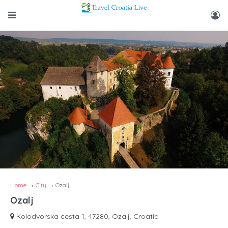
Home
City
Ozalj
Ozalj
Kolodvorska cesta 1, 47280, Ozalj, Croatia