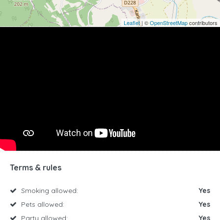
Leaflet
| ©
OpenStreetMap
contributors
Terms & rules
Smoking allowed:
Yes
Pets allowed:
Yes
Party allowed:
Yes