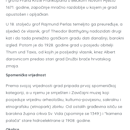
i grofa Frana Krste Frankopana u Bečkom Novom Mjestu
1671. godine, započinje mračno razdoblje u kojem je grad
opustošen i opljačkan.
U 18. stoljeću grof Rajmund Perlas temeljito ga preuređuje, a
sljedeći će vlasnik, grof Theodor Batthyány nadozidati drugi
kat i do tada pretežito gotičkom gradu dati današnji, barokni
izgled. Potom je do 1928. godine grad u posjedu obitelji
Thurn und Taxis, od kojih je posljednji vlasnik, knez Albert
darovnicom predao stari grad Družbi braće hrvatskog
zmaja.
Spomenička vrijednost
Prema svojoj vrijednosti grad pripada prvoj spomeničkoj
kategoriji, a u njemu je smješten i Zavičajni muzej koji
posjeduje vrijednu arheološku, kulturno-povijesnu, sakralnu i
etnografsku (etnopark) zbirku. Od ostalih građevina ističu se
barokna župna crkva Sv. Vida (spominje se 1349.) i “kamena
palača” stare hidroelektrane iz 1908. godine.
Okolica