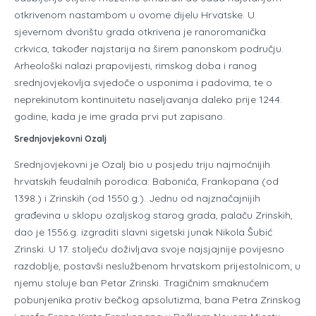
otkrivenom nastambom u ovome dijelu Hrvatske. U
sjevernom dvorištu grada otkrivena je ranoromanička
crkvica, također najstarija na širem panonskom području.
Arheološki nalazi prapovijesti, rimskog doba i ranog
srednjovjekovlja svjedoče o usponima i padovima, te o
neprekinutom kontinuitetu naseljavanja daleko prije 1244.
godine, kada je ime grada prvi put zapisano.
Srednjovjekovni Ozalj
Srednjovjekovni je Ozalj bio u posjedu triju najmoćnijih
hrvatskih feudalnih porodica: Babonića, Frankopana (od
1398.) i Zrinskih (od 1550.g.). Jednu od najznačajnijih
građevina u sklopu ozaljskog starog grada, palaču Zrinskih,
dao je 1556.g. izgraditi slavni sigetski junak Nikola Šubić
Zrinski. U 17. stoljeću doživljava svoje najsjajnije povijesno
razdoblje, postavši neslužbenom hrvatskom prijestolnicom; u
njemu stoluje ban Petar Zrinski. Tragičnim smaknućem
pobunjenika protiv bečkog apsolutizma, bana Petra Zrinskog