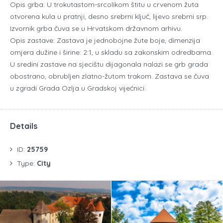
Opis grba: U trokutastom-srcolikom štitu u crvenom žuta
otvorena kula u pratnji, desno srebrni ključ, lijevo srebrni srp.
Izvornik grba čuva se u Hrvatskom državnom arhivu.
Opis zastave: Zastava je jednobojne žute boje, dimenzija
omjera dužine i širine: 2:1, u skladu sa zakonskim odredbama.
U sredini zastave na sjecištu dijagonala nalazi se grb grada
obostrano, obrubljen zlatno-žutom trakom. Zastava se čuva
u zgradi Grada Ozlja u Gradskoj vijećnici.
Details
ID:
25759
Type:
City