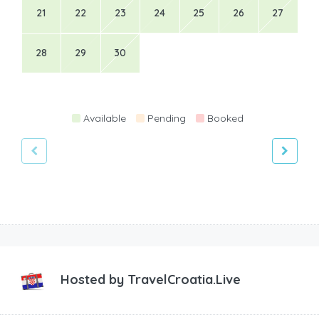
21
22
23
24
25
26
27
28
29
30
Available
Pending
Booked
Hosted by
TravelCroatia.Live