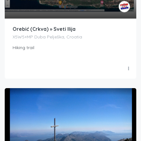
Orebić (Crkva) » Sveti Ilija
X5W5+MP Duba Pelješka, Croatia
Hiking trail