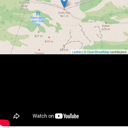
Leaflet
| ©
OpenStreetMap
contributors