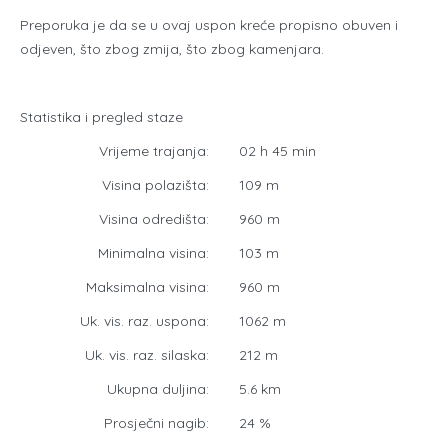
Preporuka je da se u ovaj uspon kreće propisno obuven i
odjeven, što zbog zmija, što zbog kamenjara.
Statistika i pregled staze
Vrijeme trajanja:
02 h 45 min
Visina polazišta:
109 m
Visina odredišta:
960 m
Minimalna visina:
103 m
Maksimalna visina:
960 m
Uk. vis. raz. uspona:
1062 m
Uk. vis. raz. silaska:
212 m
Ukupna duljina:
5.6 km
Prosječni nagib:
24 %