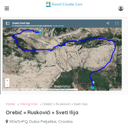
Home
Hiking trail
Orebić » Ruskovići » Sveti Ilija
Orebić » Ruskovići » Sveti Ilija
X5W5+PQ Duba Pelješka, Croatia