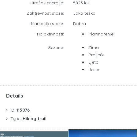
Utrošak energije:
5823 kJ
Zahtjevnost staze:
Jako teška
Markacija staze:
Dobra
Tip aktivnosti:
Planinarenje
Sezone:
Zima
Proljeće
Ljeto
Jesen
Details
ID:
115076
Type:
Hiking trail