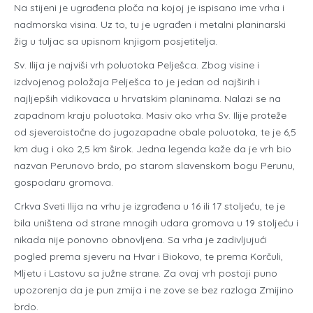
Na stijeni je ugrađena ploča na kojoj je ispisano ime vrha i
nadmorska visina. Uz to, tu je ugrađen i metalni planinarski
žig u tuljac sa upisnom knjigom posjetitelja.
Sv. Ilija je najviši vrh poluotoka Pelješca. Zbog visine i
izdvojenog položaja Pelješca to je jedan od najširih i
najljepših vidikovaca u hrvatskim planinama. Nalazi se na
zapadnom kraju poluotoka. Masiv oko vrha Sv. Ilije proteže
od sjeveroistočne do jugozapadne obale poluotoka, te je 6,5
km dug i oko 2,5 km širok. Jedna legenda kaže da je vrh bio
nazvan Perunovo brdo, po starom slavenskom bogu Perunu,
gospodaru gromova.
Crkva Sveti Ilija na vrhu je izgrađena u 16 ili 17 stoljeću, te je
bila uništena od strane mnogih udara gromova u 19 stoljeću i
nikada nije ponovno obnovljena. Sa vrha je zadivljujući
pogled prema sjeveru na Hvar i Biokovo, te prema Korčuli,
Mljetu i Lastovu sa južne strane. Za ovaj vrh postoji puno
upozorenja da je pun zmija i ne zove se bez razloga Zmijino
brdo.