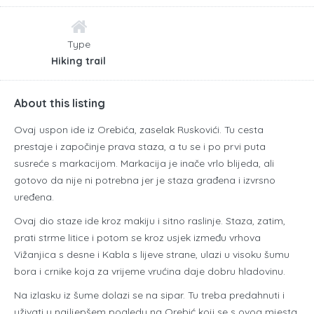
Type
Hiking trail
About this listing
Ovaj uspon ide iz Orebića, zaselak Ruskovići. Tu cesta
prestaje i započinje prava staza, a tu se i po prvi puta
susreće s markacijom. Markacija je inače vrlo blijeda, ali
gotovo da nije ni potrebna jer je staza građena i izvrsno
uređena.
Ovaj dio staze ide kroz makiju i sitno raslinje. Staza, zatim,
prati strme litice i potom se kroz usjek između vrhova
Vižanjica s desne i Kabla s lijeve strane, ulazi u visoku šumu
bora i crnike koja za vrijeme vrućina daje dobru hladovinu.
Na izlasku iz šume dolazi se na sipar. Tu treba predahnuti i
uživati u najljepšem pogledu na Orebić koji se s ovog mjesta