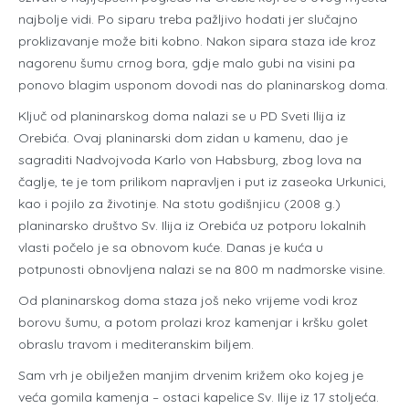
najbolje vidi. Po siparu treba pažljivo hodati jer slučajno
proklizavanje može biti kobno. Nakon sipara staza ide kroz
nagorenu šumu crnog bora, gdje malo gubi na visini pa
ponovo blagim usponom dovodi nas do planinarskog doma.
Ključ od planinarskog doma nalazi se u PD Sveti Ilija iz
Orebića. Ovaj planinarski dom zidan u kamenu, dao je
sagraditi Nadvojvoda Karlo von Habsburg, zbog lova na
čaglje, te je tom prilikom napravljen i put iz zaseoka Urkunici,
kao i pojilo za životinje. Na stotu godišnjicu (2008 g.)
planinarsko društvo Sv. Ilija iz Orebića uz potporu lokalnih
vlasti počelo je sa obnovom kuće. Danas je kuća u
potpunosti obnovljena nalazi se na 800 m nadmorske visine.
Od planinarskog doma staza još neko vrijeme vodi kroz
borovu šumu, a potom prolazi kroz kamenjar i kršku golet
obraslu travom i mediteranskim biljem.
Sam vrh je obilježen manjim drvenim križem oko kojeg je
veća gomila kamenja – ostaci kapelice Sv. Ilije iz 17 stoljeća.