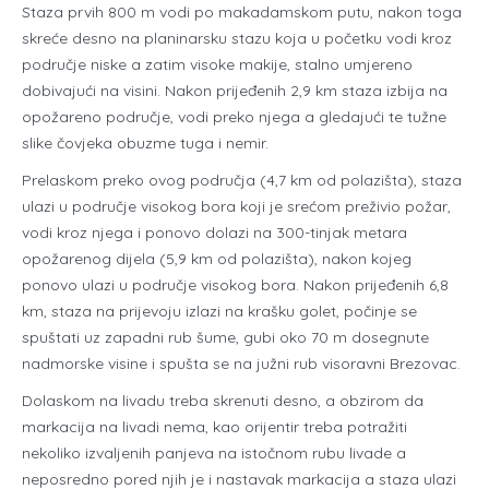
Staza prvih 800 m vodi po makadamskom putu, nakon toga
skreće desno na planinarsku stazu koja u početku vodi kroz
područje niske a zatim visoke makije, stalno umjereno
dobivajući na visini. Nakon prijeđenih 2,9 km staza izbija na
opožareno područje, vodi preko njega a gledajući te tužne
slike čovjeka obuzme tuga i nemir.
Prelaskom preko ovog područja (4,7 km od polazišta), staza
ulazi u područje visokog bora koji je srećom preživio požar,
vodi kroz njega i ponovo dolazi na 300-tinjak metara
opožarenog dijela (5,9 km od polazišta), nakon kojeg
ponovo ulazi u područje visokog bora. Nakon prijeđenih 6,8
km, staza na prijevoju izlazi na krašku golet, počinje se
spuštati uz zapadni rub šume, gubi oko 70 m dosegnute
nadmorske visine i spušta se na južni rub visoravni Brezovac.
Dolaskom na livadu treba skrenuti desno, a obzirom da
markacija na livadi nema, kao orijentir treba potražiti
nekoliko izvaljenih panjeva na istočnom rubu livade a
neposredno pored njih je i nastavak markacija a staza ulazi