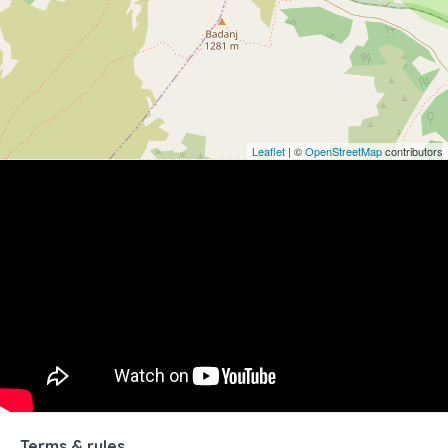
Leaflet
| ©
OpenStreetMap
contributors
Terms & rules