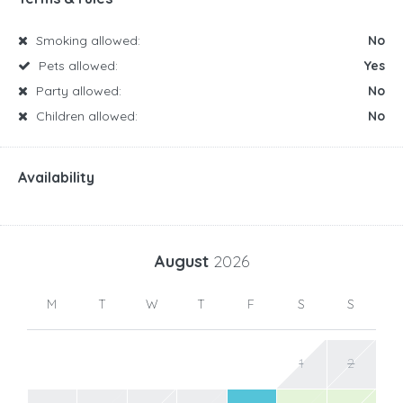
Smoking allowed:
No
Pets allowed:
Yes
Party allowed:
No
Children allowed:
No
Availability
August
2026
M
T
W
T
F
S
S
1
2