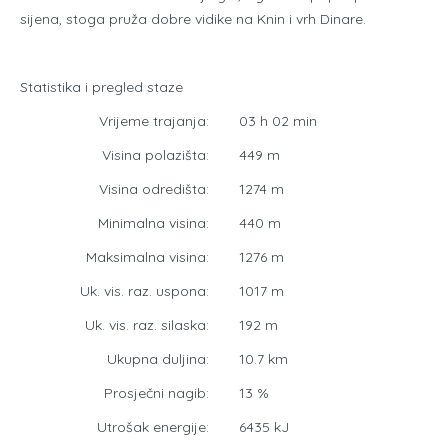
sijena, stoga pruža dobre vidike na Knin i vrh Dinare.
Statistika i pregled staze
Vrijeme trajanja:
03 h 02 min
Visina polazišta:
449 m
Visina odredišta:
1274 m
Minimalna visina:
440 m
Maksimalna visina:
1276 m
Uk. vis. raz. uspona:
1017 m
Uk. vis. raz. silaska:
192 m
Ukupna duljina:
10.7 km
Prosječni nagib:
13 %
Utrošak energije:
6435 kJ