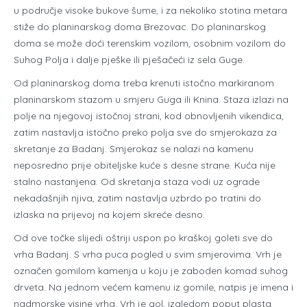
u područje visoke bukove šume, i za nekoliko stotina metara
stiže do planinarskog doma Brezovac. Do planinarskog
doma se može doći terenskim vozilom, osobnim vozilom do
Suhog Polja i dalje pješke ili pješačeći iz sela Guge.
Od planinarskog doma treba krenuti istočno markiranom
planinarskom stazom u smjeru Guga ili Knina. Staza izlazi na
polje na njegovoj istočnoj strani, kod obnovljenih vikendica,
zatim nastavlja istočno preko polja sve do smjerokaza za
skretanje za Badanj. Smjerokaz se nalazi na kamenu
neposredno prije obiteljske kuće s desne strane. Kuća nije
stalno nastanjena. Od skretanja staza vodi uz ograde
nekadašnjih njiva, zatim nastavlja uzbrdo po tratini do
izlaska na prijevoj na kojem skreće desno.
Od ove točke slijedi oštriji uspon po kraškoj goleti sve do
vrha Badanj. S vrha puca pogled u svim smjerovima. Vrh je
označen gomilom kamenja u koju je zaboden komad suhog
drveta. Na jednom većem kamenu iz gomile, natpis je imena i
nadmorske visine vrha. Vrh je gol, izgledom poput plasta