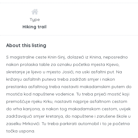
Type
Hiking trail
About this listing
S magistralne ceste Knin-Sinj, dolazeći iz Knina, neposredno
nakon prolaska table za oznaku početka mjesta Kijevo,
skretanje je lijevo u mjesto Josići, na uski asfaltni put. Na
križanju asfaltnih puteva treba zadržati smjer i nakon
prestanka asfaltnog treba nastaviti makadamskim putem do
mostića kod napuštene vodenice. Tu treba prijeći mostić koji
premošćuje rijeku Krku, nastaviti najprije asfaltnom cestom
do vrha kanjona, a nakon tog makadamskom cestom, uvijek
zadržavajući smjer kretanja, do napuštene i zarušene škole u
zaselku Mirkovići. Tu treba parkirati automobil i to je početna
točka uspona.