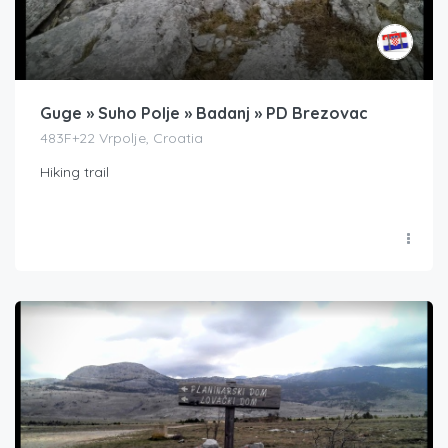
Guge » Suho Polje » Badanj » PD Brezovac
483F+22 Vrpolje, Croatia
Hiking trail