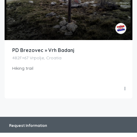
PD Brezovec » Vrh Badanj
482F+67 Vrpolje, Croatia
Hiking trail
Request Information