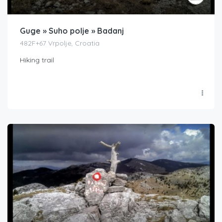
Guge » Suho polje » Badanj
482F+67 Vrpolje, Croatia
Hiking trail