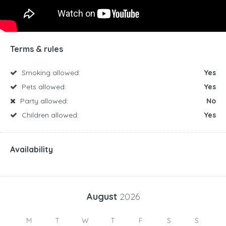
Terms & rules
Smoking allowed:
Yes
Pets allowed:
Yes
Party allowed:
No
Children allowed:
Yes
Availability
August
2026
M
T
W
T
F
S
S