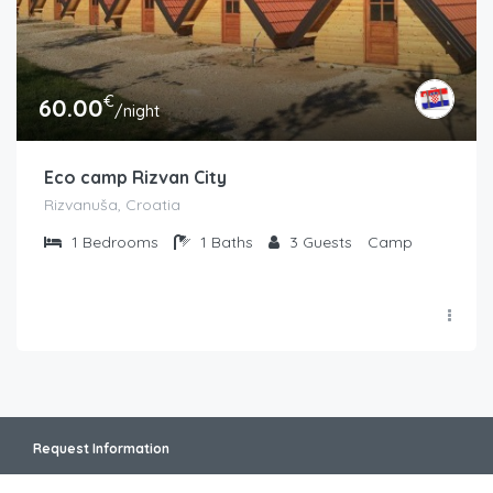
€
60.00
/night
Eco camp Rizvan City
Rizvanuša, Croatia
1
Bedrooms
1
Baths
3
Guests
Camp
Request Information