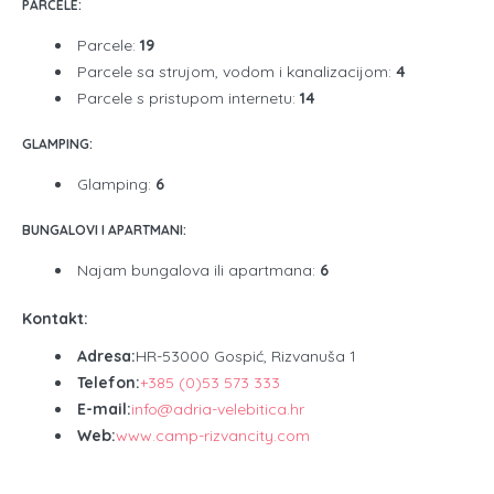
PARCELE:
Parcele:
19
Parcele sa strujom, vodom i kanalizacijom:
4
Parcele s pristupom internetu:
14
GLAMPING:
Glamping:
6
BUNGALOVI I APARTMANI:
Najam bungalova ili apartmana:
6
Kontakt:
Adresa:
HR-53000 Gospić, Rizvanuša 1
Telefon:
+385 (0)53 573 333
E-mail:
info@adria-velebitica.hr
Web:
www.camp-rizvancity.com