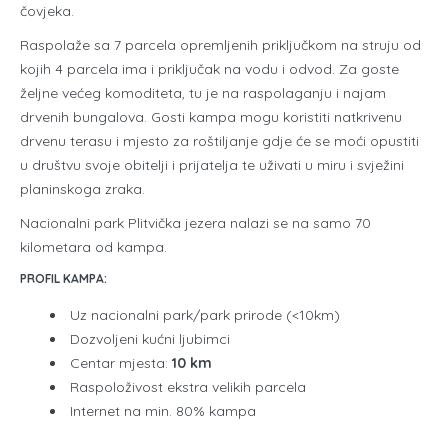
čovjeka.
Raspolaže sa 7 parcela opremljenih priključkom na struju od
kojih 4 parcela ima i priključak na vodu i odvod. Za goste
željne većeg komoditeta, tu je na raspolaganju i najam
drvenih bungalova. Gosti kampa mogu koristiti natkrivenu
drvenu terasu i mjesto za roštiljanje gdje će se moći opustiti
u društvu svoje obitelji i prijatelja te uživati u miru i svježini
planinskoga zraka.
Nacionalni park Plitvička jezera nalazi se na samo 70
kilometara od kampa.
PROFIL KAMPA:
Uz nacionalni park/park prirode (<10km)
Dozvoljeni kućni ljubimci
Centar mjesta:
10 km
Raspoloživost ekstra velikih parcela
Internet na min. 80% kampa