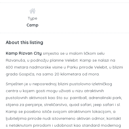
Type
Camp
About this listing
Kamp Rizvan City
smjestio se u malom ličkom selu
Rizvanuša, u podnožju planine Velebit. Kamp se nalazi na
600 metara nadmorske visine u Parku prirode Velebit, u blizini
grada Gospića, na samo 20 kilometara od mora.
Smješten je u neposrednoj blizini pustolovno-izletničkog
centra u kojem gosti mogu uživati u nizu atraktivnih
pustolovnih aktivnosti kao što su: paintball, adrenalinski park,
stijena za penjanje, streličarstvo, quad safari, jeep safari i sl.
Kamp se posebno ističe svojom atraktivnom lokacijom, a
ljubiteljima prirode nudi istovremeno aktivan odmor, kontakt
s netaknutom prirodom i udobnost kao standard modernog