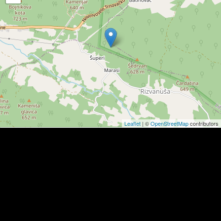
Leaflet
| ©
OpenStreetMap
contributors