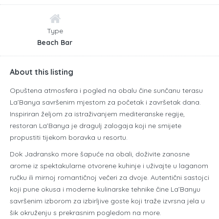
Type
Beach Bar
About this listing
Opuštena atmosfera i pogled na obalu čine sunčanu terasu
La’Banya savršenim mjestom za početak i završetak dana.
Inspiriran željom za istraživanjem mediteranske regije,
restoran La’Banya je dragulj zalogaja koji ne smijete
propustiti tijekom boravka u resortu.
Dok Jadransko more šapuće na obali, doživite zanosne
arome iz spektakularne otvorene kuhinje i uživajte u laganom
ručku ili mirnoj romantičnoj večeri za dvoje. Autentični sastojci
koji pune okusa i moderne kulinarske tehnike čine La’Banyu
savršenim izborom za izbirljive goste koji traže izvrsna jela u
šik okruženju s prekrasnim pogledom na more.