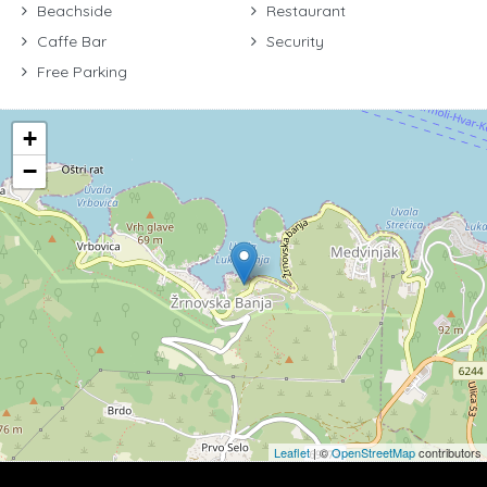
Beachside
Restaurant
Caffe Bar
Security
Free Parking
+
−
Leaflet
| ©
OpenStreetMap
contributors