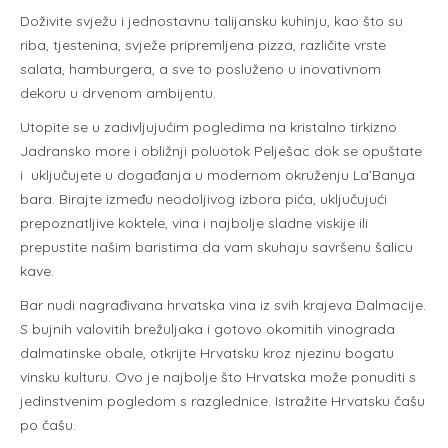
Doživite svježu i jednostavnu talijansku kuhinju, kao što su
riba, tjestenina, svježe pripremljena pizza, različite vrste
salata, hamburgera, a sve to posluženo u inovativnom
dekoru u drvenom ambijentu.
Utopite se u zadivljujućim pogledima na kristalno tirkizno
Jadransko more i obližnji poluotok Pelješac dok se opuštate
i uključujete u događanja u modernom okruženju La’Banya
bara. Birajte između neodoljivog izbora pića, uključujući
prepoznatljive koktele, vina i najbolje sladne viskije ili
prepustite našim baristima da vam skuhaju savršenu šalicu
kave.
Bar nudi nagrađivana hrvatska vina iz svih krajeva Dalmacije.
S bujnih valovitih brežuljaka i gotovo okomitih vinograda
dalmatinske obale, otkrijte Hrvatsku kroz njezinu bogatu
vinsku kulturu. Ovo je najbolje što Hrvatska može ponuditi s
jedinstvenim pogledom s razglednice. Istražite Hrvatsku čašu
po čašu.