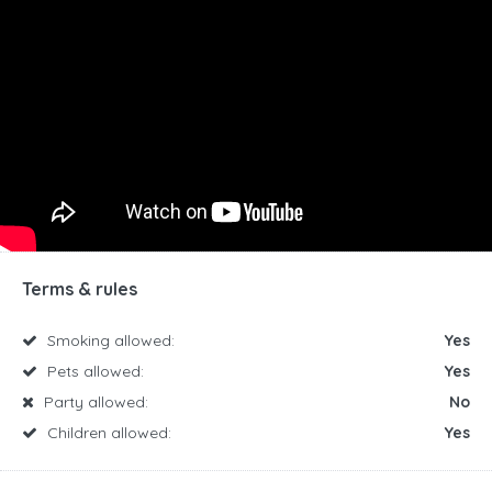
Terms & rules
Smoking allowed:
Yes
Pets allowed:
Yes
Party allowed:
No
Children allowed:
Yes