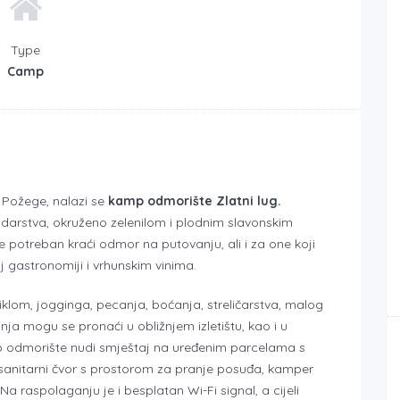
Type
Camp
 Požege, nalazi se
kamp odmorište Zlatni lug.
darstva, okruženo zelenilom i plodnim slavonskim
e potreban kraći odmor na putovanju, ali i za one koji
j gastronomiji i vrhunskim vinima.
iklom, jogginga, pecanja, boćanja, streličarstva, malog
ja mogu se pronaći u obližnjem izletištu, kao i u
p odmorište nudi smještaj na uređenim parcelama s
i sanitarni čvor s prostorom za pranje posuđa, kamper
Na raspolaganju je i besplatan Wi-Fi signal, a cijeli