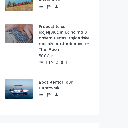
Adventure
Prepustite se
iscjeljujućim učincima u
našem Centru tajlandske
masaže na Jordanovcu –
Thai Room
50€/Hr
1
2
1
Boat Rental Tour
Dubrovnik