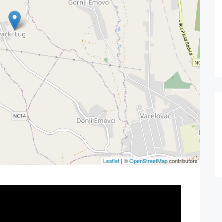
Leaflet
| ©
OpenStreetMap
contributors