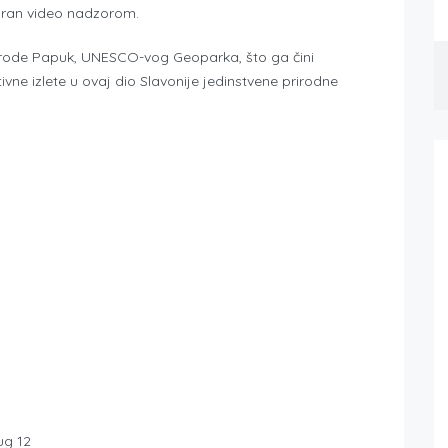
guran video nadzorom.
rirode Papuk, UNESCO-vog Geoparka, što ga čini
ne izlete u ovaj dio Slavonije jedinstvene prirodne
ug 12