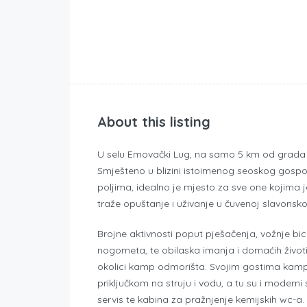
About this listing
U selu Emovački Lug, na samo 5 km od grada
Smješteno u blizini istoimenog seoskog gospo
poljima, idealno je mjesto za sve one kojima j
traže opuštanje i uživanje u čuvenoj slavonsko
Brojne aktivnosti poput pješačenja, vožnje bic
nogometa, te obilaska imanja i domaćih životin
okolici kamp odmorišta. Svojim gostima kam
priključkom na struju i vodu, a tu su i modern
servis te kabina za pražnjenje kemijskih wc-a. 