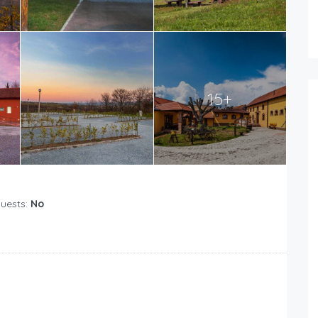
15+
Guests:
No