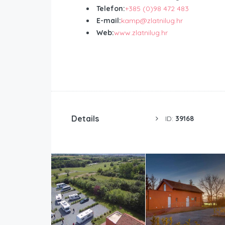
Telefon:
+385 (0)98 472 483
E-mail:
kamp@zlatnilug.hr
Web:
www.zlatnilug.hr
Details
ID:
39168