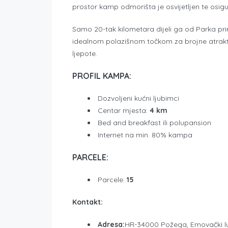
prostor kamp odmorišta je osvijetljen te osi
Samo 20-tak kilometara dijeli ga od Parka p
idealnom polazišnom točkom za brojne atraktiv
ljepote.
PROFIL KAMPA:
Dozvoljeni kućni ljubimci
Centar mjesta:
4 km
Bed and breakfast ili polupansion
Internet na min. 80% kampa
PARCELE:
Parcele:
15
Kontakt:
Adresa:
HR-34000 Požega, Emovački l