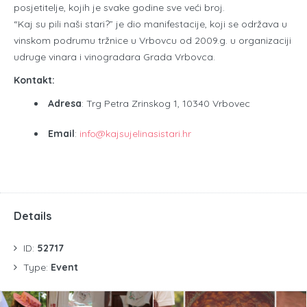
posjetitelje, kojih je svake godine sve veći broj.
“Kaj su pili naši stari?” je dio manifestacije, koji se održava u
vinskom podrumu tržnice u Vrbovcu od 2009.g. u organizaciji
udruge vinara i vinogradara Grada Vrbovca.
Kontakt:
Adresa
: Trg Petra Zrinskog 1, 10340 Vrbovec
Email
:
info@kajsujelinasistari.hr
Details
ID:
52717
Type:
Event