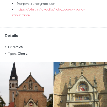
franjevci.ilok@gmail.com
https://ofm.hr/lokacija/ilok-zupa-sv-ivana-
kapistrana/
Details
ID:
47425
Type:
Church