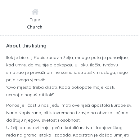
Type
Church
About this listing
llok je bio cilj Kapistranovih želja, mnogo puta je ponavljao,
kad umre, da mu tijelo pokopaju u Iloku. Iločku tvrđavu
smatrao je prevažnom ne samo iz strateških razloga, nego
prije svega vjerskih.
‘Ovo mjesto treba držati. Kada pokopate moje kosti,
nemojte napuštati Ilok!’
Ponos je i čast u naslijeđu imati ove riječi apostola Europe sv.
Ivana Kapistrana, ali istovremeno i zavjetna obveza Iločana
da štuju njegovu svetost i osobnost.
U želji da ostavi trajni pečat katoličanstva i franjevačkog
reda na granici istoka i zapada, Kapistran je došao umrijeti