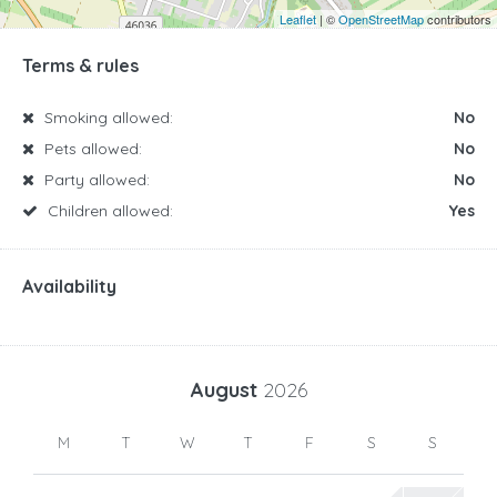
Leaflet
| ©
OpenStreetMap
contributors
Terms & rules
Smoking allowed:
No
Pets allowed:
No
Party allowed:
No
Children allowed:
Yes
Availability
August
2026
M
T
W
T
F
S
S