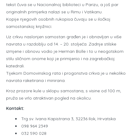
tekst čuva se u Nacionalnoj biblioteci u Parizu, a još par
originalnih primjerka nalazi se u Rimu i Vatikanu.
Kopije njegovih osobnih rukopisa čuvaju se u iločkoj
samostanskoj knjižnici.
Uz crkvu naslonjen samostan građen je i obnavljan u više
navrata u razdoblju od 14. – 20. stoljeća. Zadnje stilske
izmjene i obnovu vodio je Herman Bolle i to u neogotskom
stilu sličnom onome koji je primijenio i na zagrebačkoj
katedrali.
Tijekom Domovinskog rata i progonstva crkva je u nekoliko
navrata raketirana i minirana.
Kroz prozore kule u sklopu samostana, s visine od 100 m,
pruža se vrlo atraktivan pogled na okolicu.
Kontakt:
Trg sv. Ivana Kapistrana 3, 32236 Ilok, Hrvatska
098 964 2349
032 590 028