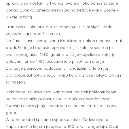
upravo u samostan i crkvu koji ovdje u Iloku ponosno stoje
ponad Dunava, između čvrstih zidina tvrđave kralja Bosne –
Nikole Iločkog.
Franjevci u Iloku prvi put se spominju u 14. stoljeću kada
vojvoda Ugrin podiže i crkvu.
Na čast i slavu svetog Ivana Kapistrana, nakon njegove smrti,
produžio ju je i obnovio upravo kralj Nikola. Kapistran je
svetim proglašen 1690. godine, a ćelija-kapelica u kojoj je
bolovao i umro 1456. očuvana je u prvotnom stanju.
Danas je posjećuju hodočasnici i znatiželjnici te u njoj
pronalaze duhovnu snagu i vjeru kojom zrače i čitava crkva i
samostan.
Nekada su se umirućem Kapistranu dolazili pokloniti brojni
uglednici i obični pučani, tu su se počela događati prva
čudesna ozdravljenja i nastavila se nakon smrti na njegovu
grobu.
O tome postoji i pisano svjedočanstvo „Čudesa Ivana
Kapistrana“ u kojem je opisano 100 takvih događaja. Ovaj