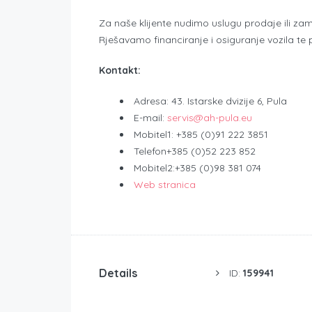
Za naše klijente nudimo uslugu prodaje ili z
Rješavamo financiranje i osiguranje vozila te
Kontakt:
Adresa: 43. Istarske dvizije 6, Pula
E-mail:
servis@ah-pula.eu
Mobitel1: +385 (0)91 222 3851
Telefon+385 (0)52 223 852
Mobitel2:+385 (0)98 381 074
Web stranica
Details
ID:
159941