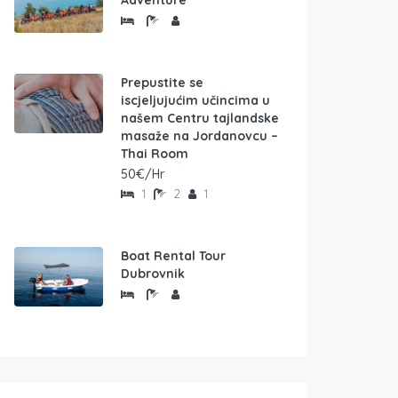
Adventure
Prepustite se
iscjeljujućim učincima u
našem Centru tajlandske
masaže na Jordanovcu –
Thai Room
50€/Hr
1
2
1
Boat Rental Tour
Dubrovnik