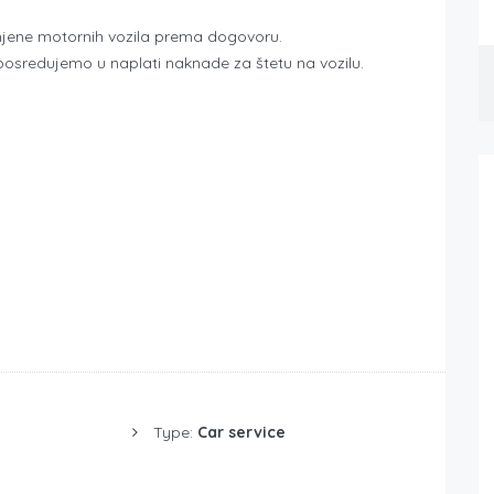
amjene motornih vozila prema dogovoru.
 posredujemo u naplati naknade za štetu na vozilu.
Type:
Car service