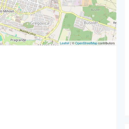
Leaflet
| ©
OpenStreetMap
contributors