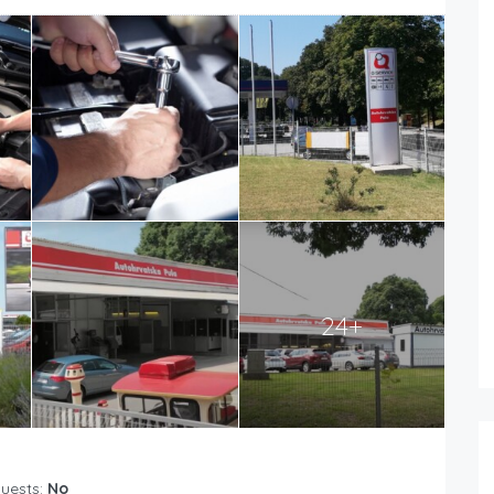
24+
Guests:
No