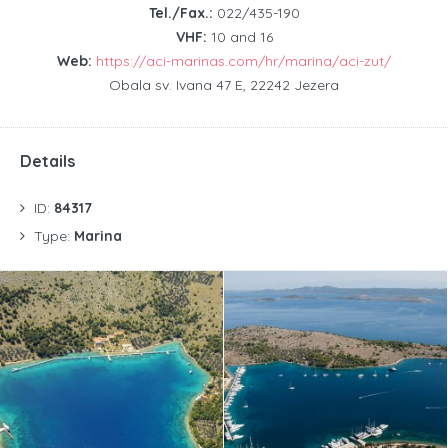
Tel./Fax.:
022/435-190
VHF:
10 and 16
Web:
https://aci-marinas.com/hr/marina/aci-zut/
Obala sv. Ivana 47 E, 22242 Jezera
Details
ID:
84317
Type:
Marina