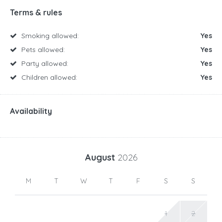
Terms & rules
Smoking allowed:
Yes
Pets allowed:
Yes
Party allowed:
Yes
Children allowed:
Yes
Availability
August
2026
M
T
W
T
F
S
S
1
2