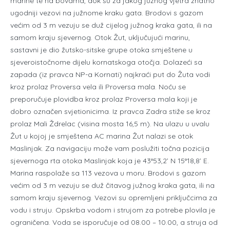
marine te na bovama, dok su za jakog južnog vjetra znatno
ugodniji vezovi na južnome kraku gata. Brodovi s gazom
većim od 3 m vezuju se duž cijelog južnog kraka gata, ili na
samom kraju sjevernog. Otok Žut, uključujući marinu,
sastavni je dio žutsko-sitske grupe otoka smještene u
sjeveroistočnome dijelu kornatskoga otočja. Dolazeći sa
zapada (iz pravca NP-a Kornati) najkraći put do Žuta vodi
kroz prolaz Proversa vela ili Proversa mala. Noću se
preporučuje plovidba kroz prolaz Proversa mala koji je
dobro označen svjetionicima. Iz pravca Zadra stiže se kroz
prolaz Mali Ždrelac (visina mosta 16,5 m). Na ulazu u uvalu
Žut u kojoj je smještena AC marina Žut nalazi se otok
Maslinjak. Za navigaciju može vam poslužiti točna pozicija
sjevernoga rta otoka Maslinjak koja je 43°53,2’ N 15°18,8’ E.
Marina raspolaže sa 113 vezova u moru. Brodovi s gazom
većim od 3 m vezuju se duž čitavog južnog kraka gata, ili na
samom kraju sjevernog. Vezovi su opremljeni priključcima za
vodu i struju. Opskrba vodom i strujom za potrebe plovila je
ograničena. Voda se isporučuje od 08.00 – 10.00, a struja od