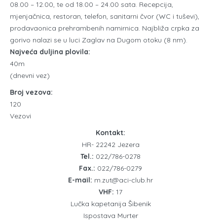
08.00 – 12.00, te od 18.00 – 24.00 sata. Recepcija,
mjenjačnica, restoran, telefon, sanitarni čvor (WC i tuševi),
prodavaonica prehrambenih namirnica. Najbliža crpka za
gorivo nalazi se u luci Zaglav na Dugom otoku (8 nm).
Najveća duljina plovila:
40m
(dnevni vez)
Broj vezova:
120
Vezovi
Kontakt:
HR- 22242 Jezera
Tel.:
022/786-0278
Fax.:
022/786-0279
E-mail:
m.zut@aci-club.hr
VHF:
17
Lučka kapetanija Šibenik
Ispostava Murter