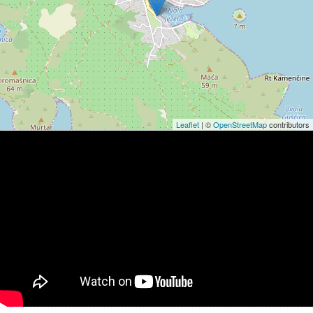
Leaflet
| ©
OpenStreetMap
contributors