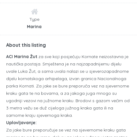
Type
Marina
About this listing
ACI Marina Žut
za sve koji posjećuju Kornate neizostavna je
nautička postaja. Smještena je na najzapadnijemu dijelu
uvale Luka Žut, a sama uvala nalazi se u sjeverozapadnome
dijelu kornatskoga arhipelaga, izvan granica Nacionalnoga
parka Kornati. Za jake se bure preporuča vez na sjevernome
kraku gata te na bovama, a za jakoga juga mnogo su
ugodniji vezovi na južnome kraku. Brodovi s gazom većim od
3 metra vežu se duž cijeloga južnog kraka gata ili na
samome kraju sjevernoga kraka.
Uplovljavanje:
Za jake bure preporučuje se vez na sjevernome kraku gata