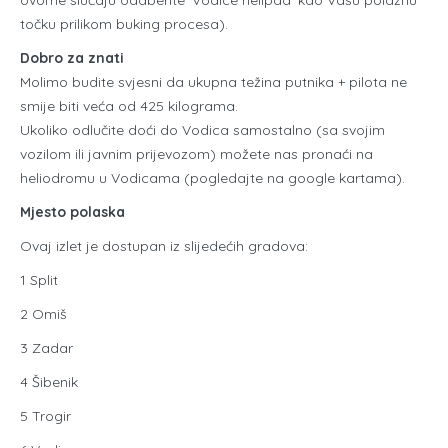
točku prilikom buking procesa).
Dobro za znati
Molimo budite svjesni da ukupna težina putnika + pilota ne
smije biti veća od 425 kilograma.
Ukoliko odlučite doći do Vodica samostalno (sa svojim
vozilom ili javnim prijevozom) možete nas pronaći na
heliodromu u Vodicama (pogledajte na google kartama).
Mjesto polaska
Ovaj izlet je dostupan iz slijedećih gradova:
1 Split
2 Omiš
3 Zadar
4 Šibenik
5 Trogir