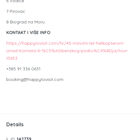
6 Vodice
7 Pirovac
8 Biograd na Moru
KONTAKT I VIŠE INFO
https://happytovisit.com/hr/45-minutni-let-helikopterom-
iznad-Kornata-ili-%C5%A0ibenskog-podru%C4%8Dja/tour-
t5653
+385 91 336 0631
booking@happytovisit.com
Details
ID:
142739