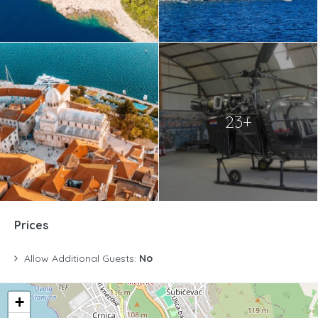
23+
Prices
Allow Additional Guests:
No
+