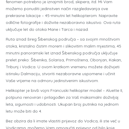
fenomen potrebno je iznajmiti brod, skipera, itd. Mi Vam
možemo ponuditi jedinstven način razgledavanja ove
prekrasne lokacije – 45-minutni let helikopterom. Napravite
odlične fotografije i doživite nezaboravno iskustvo. Ova ruta
uključuje let do otoka Mane i Tarca i nazad.
Ruta iznad šireg Šibenskog područja – sa svojim mnoštvom
otoka, kristalno čistim morem i slikovitim malim mjestima, 45
minutni panoramski let iznad Šibenskog područja uključuje
prelet preko: Šibenika, Solarisa, Primoštena, Obonjan, Kakan,
Tribunj i Vodica. U ovom kratkom vremenu možete doživjeti
istinsku Dalmaciju, stvoriti nezaboravne uspomene i učinit
Vaše vrijeme na odmoru jedinstvenim iskustvom.
Helikopter je bivši vojni Francuski helikopter model – Aluette II,
potpuno renoviran i prilagođen za Vaš maksimalni doživljaj
leta, sigurnosti i udobnosti. Ukupan broj putnika na jednom
letu može biti do 4.
Bez obzira da li imate vlastiti prijevoz do Vodica, ili ste već u
Vodicama, možemo Vam omogućiti prijevoz od bilo koje