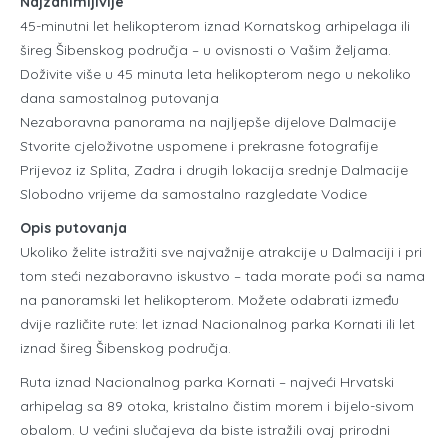
Najzanimljivije
45-minutni let helikopterom iznad Kornatskog arhipelaga ili
šireg Šibenskog područja – u ovisnosti o Vašim željama.
Doživite više u 45 minuta leta helikopterom nego u nekoliko
dana samostalnog putovanja
Nezaboravna panorama na najljepše dijelove Dalmacije
Stvorite cjeloživotne uspomene i prekrasne fotografije
Prijevoz iz Splita, Zadra i drugih lokacija srednje Dalmacije
Slobodno vrijeme da samostalno razgledate Vodice
Opis putovanja
Ukoliko želite istražiti sve najvažnije atrakcije u Dalmaciji i pri
tom steći nezaboravno iskustvo – tada morate poći sa nama
na panoramski let helikopterom. Možete odabrati između
dvije različite rute: let iznad Nacionalnog parka Kornati ili let
iznad šireg Šibenskog područja.
Ruta iznad Nacionalnog parka Kornati – najveći Hrvatski
arhipelag sa 89 otoka, kristalno čistim morem i bijelo-sivom
obalom. U većini slučajeva da biste istražili ovaj prirodni