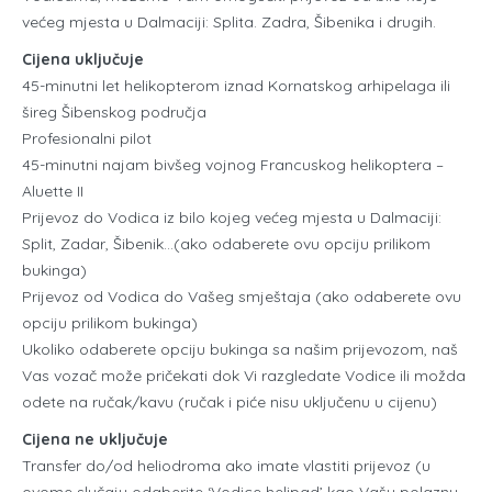
većeg mjesta u Dalmaciji: Splita. Zadra, Šibenika i drugih.
Cijena uključuje
45-minutni let helikopterom iznad Kornatskog arhipelaga ili
šireg Šibenskog područja
Profesionalni pilot​
45-minutni najam bivšeg vojnog Francuskog helikoptera –
Aluette II
Prijevoz do Vodica iz bilo kojeg većeg mjesta u Dalmaciji:
Split, Zadar, Šibenik…(ako odaberete ovu opciju prilikom
bukinga)​
Prijevoz od Vodica do Vašeg smještaja (ako odaberete ovu
opciju prilikom bukinga)
Ukoliko odaberete opciju bukinga sa našim prijevozom, naš
Vas vozač može pričekati dok Vi razgledate Vodice ili možda
odete na ručak/kavu (ručak i piće nisu uključenu u cijenu)
Cijena ne uključuje
Transfer do/od heliodroma ako imate vlastiti prijevoz (u
ovome slučaju odaberite ‘Vodice helipad’ kao Vašu polaznu