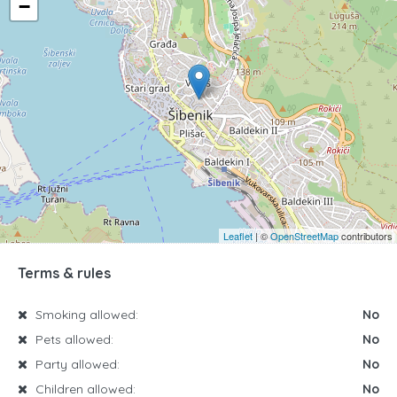
−
Leaflet
| ©
OpenStreetMap
contributors
Terms & rules
Smoking allowed:
No
Pets allowed:
No
Party allowed:
No
Children allowed:
No